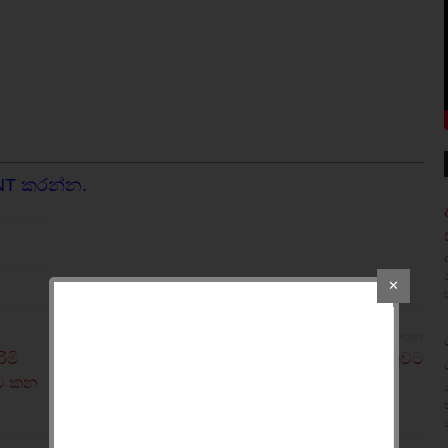
NT කරන්න.
✕
OLDER POST
ිමි
හිටපු නියෝජ්‍ය ඇමතිවරයෙක් අත්අඩංගුවට
රට කන