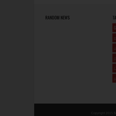
RANDOM NEWS
T
G
ප
ව
ස
Copyright 2015
S