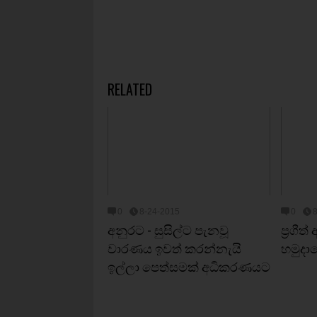
RELATED
0
8-24-2015
0
අනුරට - සුසිල්ට පැනවූ
ප්‍රගී
වාරණය ඉවත් කරන්නැයි
හමුදා
ඉල්ලා පෙත්සමක් අධිකරණයට