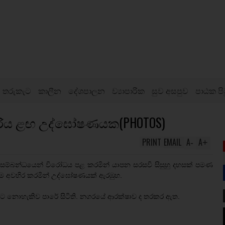
තරුකැට
කාලීන
දේශපාලන
ව්‍යාපාරික
සුව අසපුව
පාඨක පි
ේරිය ළඟ උද්ඝෝෂණයක(PHOTOS)
PRINT
EMAIL
A
A
-
+
සම්බන්ධයෙන් විරෝධය පළ කරමින් යාපන සරසවි සිසුහු දහසක් පමණ
නම අවහිර කරමින් උද්ඝෝෂණයක් ඇරඹුහ.
ීමට නොහැකිව පාරේ සිටිති. නගරයේ ආරක්ෂාව ද තරකර ඇත.