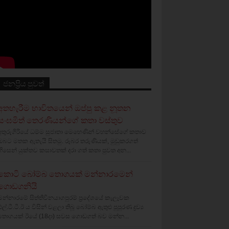
ජනප්‍රිය පුවත්
අතහැරීම භාවිතයෙන් ඔප්පු කළ නූතන
සංඝමිත් තෙරණියන්ගේ කතා වස්‌තුව
අතුරුගිරියේ ධම්ම සුජාතා මෙහෙණින් වහන්සේගේ කතාව
ඔබට මතක ඇතැයි සිතමු. රූබර තරුණියක්‌, මුඩුකරගත්
හිසෙන් යුක්‌තව කසාවතක්‌ දරා ගත් කතා පුවත අන...
කොටි බෝම්බ තොගයක් මන්නාරමෙන්
ගොඩගනියි
මන්නාරමේ සිත්තිවිනයාගපුරම් ප්‍රදේශයේ කැලෑවක
එල්.ටී.ටී.ඊ ය විසින් වළලා තිබූ බෝම්බ ඇතුළු පුපුරණ ද්‍රව්‍ය
තොගයක් ඊයේ (18දා) සවස ගොඩගත් බව මන්න...