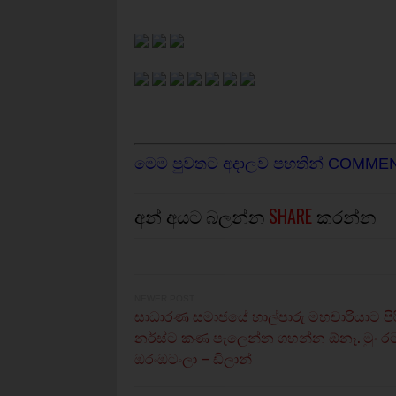
මෙම පුවතට අදාලව පහතින් COMME
අන් අයට බලන්න
SHARE
කරන්න
NEWER POST
සාධාරණ සමාජයේ හාල්පාරු මහචාරියාට පිර
නර්ස්ට කණ පැලෙන්න ගහන්න ඕනෑ. මුං 
ඔරංඔටංලා – ඩිලාන්