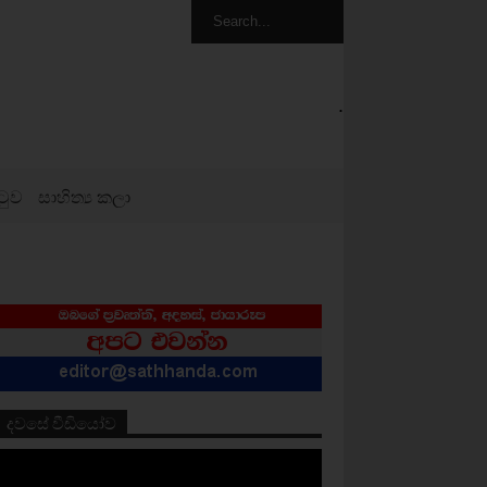
.
ටුව
සාහිත්‍ය කලා
දවසේ වීඩියෝව