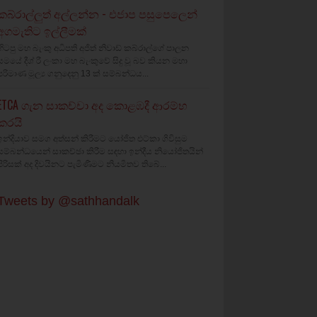
කබ්රාල්ලුත් අල්ලන්න - එජාප පසුපෙලෙන්
අගමැතිට ඉල්ලීමක්
හිටපු මහ බැංකු අධිපති අජිත් නිවාඩ් කබ්රාල්ගේ පාලන
සමයේ දීශ්‍ රී ලංකා මහ බැංකුවේ සිදු වූ බව කියන මහා
පරිමාණ මූල්‍ය ගනුදෙනු 13 ක් සම්බන්ධය...
ETCA ගැන සාකච්චා අද කොළඹදී ආරම්භ
කරයි
ඉන්දියාව සමග අත්සන් කිරීමට යෝජිත එට්කා ගිවිසුම
සම්බන්ධයෙන් සාකච්ඡා කිරීම සඳහා ඉන්දීය නියෝජිතයින්
පිරිසක් අද දිවයිනට පැමිණීමට නියමිතව තිබේ...
Tweets by @sathhandalk