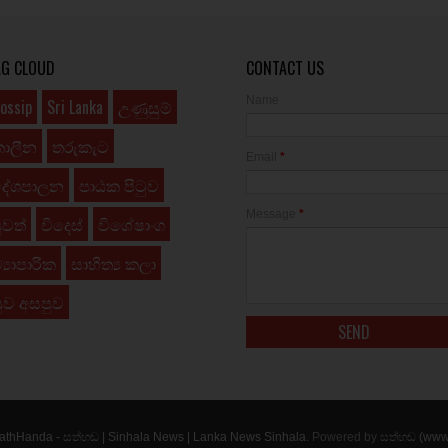
AG CLOUD
CONTACT US
Name
ossip
Sri Lanka
උණුසුම්
කාලීන
තරුකැට
Email
*
දේශපාලන
පාඨක පිටුව
Message
*
ුවත්
විදෙස්
විශේෂාංග
්‍යාපාරික
සාහිත්‍ය කලා
ුව අසපුව
athHanda - සත්හඬ | Sinhala News | Lanka News Sinhala
. Powered by
සත්හඬ (www