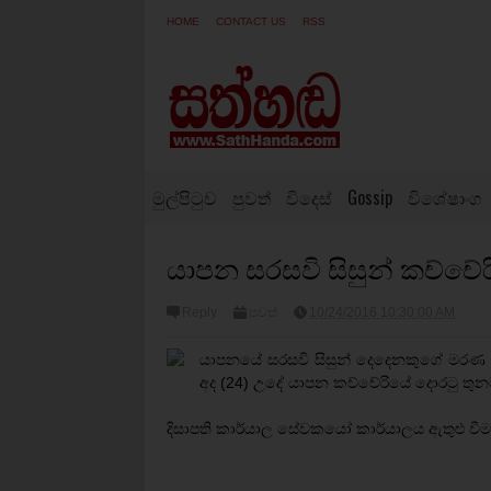
HOME
CONTACT US
RSS
මුල්පිටුව
පුවත්
විදෙස්
Gossip
විශේෂාංග
යාපන සරසවි සිසුන් කච්ච
Reply
පුවත්
10/24/2016 10:30:00 AM
යාපනයේ සරසවි සිසුන් දෙදෙනකුගේ මරණ 
අද (24) උදේ යාපන කච්චේරියේ දොරටු තු
දිසාපති කාර්යාල සේවකයෝ කාර්යාලය ඇතුළු ව