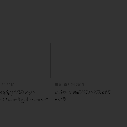
8-24-2015
0
8-24-2015
ත් අතුරුදන්වීම ගැන
සරණ ගුණවර්ධන රිමාන්ඩ්
වේ 4ගෙන් ප්‍රශ්න කෙරේ
කරයි