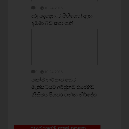
0
10-24-2016
දරු දෙදෙනාට පිහියෙන් ඇන
අම්මා බඩ කපා ගනී
0
10-24-2016
කෝප් වාර්තාව හෙට
මැතිසබයට අර්ජුනට එරෙහිව
නීතිමය පියවර ගන්න නිර්දේශ