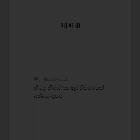
RELATED
0
10-24-2016
හිටපු නියෝජ්‍ය ඇමතිවරයෙක්
අත්අඩංගුවට