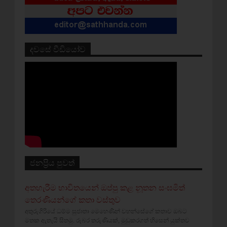
දවසේ වීඩියෝව
ජනප්‍රිය පුවත්
අතහැරීම භාවිතයෙන් ඔප්පු කළ නූතන සංඝමිත්
තෙරණියන්ගේ කතා වස්‌තුව
අතුරුගිරියේ ධම්ම සුජාතා මෙහෙණින් වහන්සේගේ කතාව ඔබට
මතක ඇතැයි සිතමු. රූබර තරුණියක්‌, මුඩුකරගත් හිසෙන් යුක්‌තව