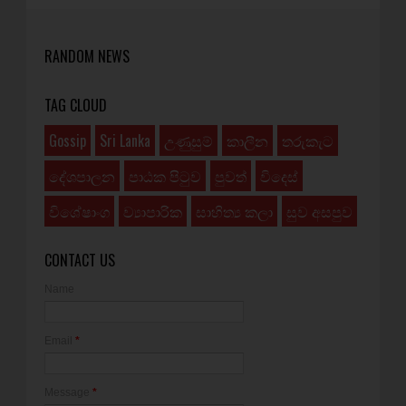
RANDOM NEWS
TAG CLOUD
Gossip
Sri Lanka
උණුසුම්
කාලීන
තරුකැට
දේශපාලන
පාඨක පිටුව
පුවත්
විදෙස්
විශේෂාංග
ව්‍යාපාරික
සාහිත්‍ය කලා
සුව අසපුව
CONTACT US
Name
Email
*
Message
*