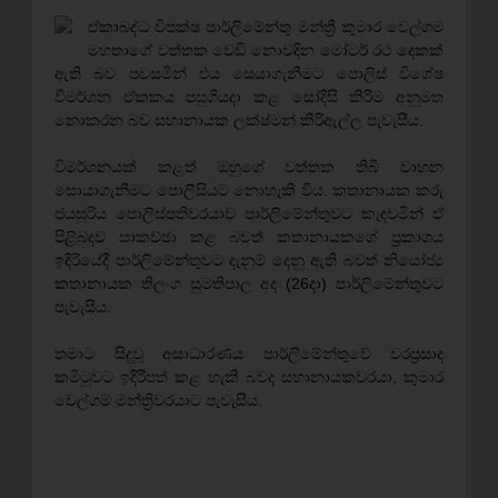
ඒකාබද්ධ විපක්ෂ පාර්ලිමේන්තු මන්ත්‍රී කුමාර වෙල්ගම
මහතාගේ වත්තක වෙඩි නොවදින මෝටර් රථ දෙකක්
ඇති බව පවසමින් එය සෙයාගැනීමට පොලිස් විශේෂ
විමර්ශන ඒකකය පසුගියදා කළ සෝදිසි කිරීම අනුමත
නොකරන බව සභානායක ලක්ෂ්මන් කිරිඇල්ල පැවැසීය.
විමර්ශනයක් කළත් ඔහුගේ වත්තක තිබී වාහන
සොයාගැනීමට පොලිසියට නොහැකි විය. කතානායක කරු
ජයසූරිය පොලිස්පතිවරයාව පාර්ලිමේන්තුවට කැඳවමින් ඒ
පිළිබඳව සාකච්ඡා කළ බවත් කතානායකගේ ප්‍රකාශය
ඉදිරියේදී පාර්ලිමේන්තුවට දැනුම් දෙනු ඇති බවත් නියෝජ්‍ය
කතානායක තිලංග සුමතිපාල අද (26දා) පාර්ලිමේන්තුවට
පැවැසීය.
තමාට සිදුවූ අසාධාරණය පාර්ලිමේන්තුවේ වරප්‍රසාද
කමිටුවට ඉදිරිපත් කළ හැකි බවද සභානායකවරයා, කුමාර
වෙල්ගම මන්ත්‍රිවරයාට පැවැසීය.