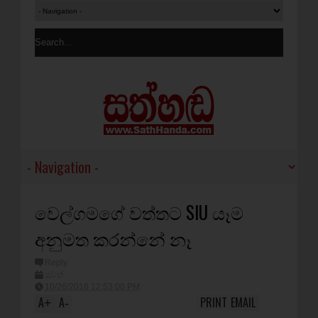
වෙල්ගමගේ වත්තට SIU යෑම
අනුමත කරන්නේ නෑ
Reply
පුවත්
10/26/2016 12:53:00 PM
A
A
PRINT
EMAIL
+
-