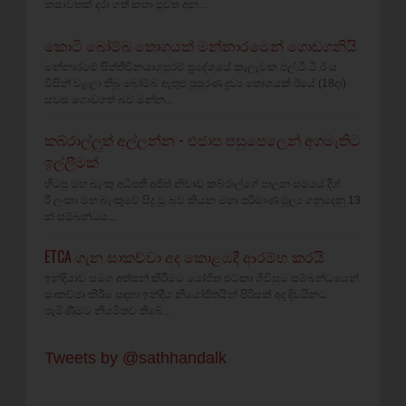
කසාවතක්‌ දරා ගත් කතා පුවත අන...
කොටි බෝම්බ තොගයක් මන්නාරමෙන් ගොඩගනියි
මන්නාරමේ සිත්තිවිනයාගපුරම් ප්‍රදේශයේ කැලෑවක එල්.ටී.ටී.ඊ ය
විසින් වළලා තිබූ බෝම්බ ඇතුළු පුපුරණ ද්‍රව්‍ය තොගයක් ඊයේ (18දා)
සවස ගොඩගත් බව මන්න...
කබ්රාල්ලුත් අල්ලන්න - එජාප පසුපෙලෙන් අගමැතිට
ඉල්ලීමක්
හිටපු මහ බැංකු අධිපති අජිත් නිවාඩ් කබ්රාල්ගේ පාලන සමයේ දීශ්‍
රී ලංකා මහ බැංකුවේ සිදු වූ බව කියන මහා පරිමාණ මූල්‍ය ගනුදෙනු 13
ක් සම්බන්ධය...
ETCA ගැන සාකච්චා අද කොළඹදී ආරම්භ කරයි
ඉන්දියාව සමග අත්සන් කිරීමට යෝජිත එට්කා ගිවිසුම සම්බන්ධයෙන්
සාකච්ඡා කිරීම සඳහා ඉන්දීය නියෝජිතයින් පිරිසක් අද දිවයිනට
පැමිණීමට නියමිතව තිබේ...
Tweets by @sathhandalk