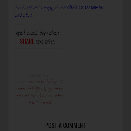
මෙම පුවතට අදාලව පහතින් COMMENT
කරන්න.
අන් අයට බලන්න
SHARE
කරන්න
NEWER POST
යාපනය සරසවි සිසුන්
ජනපති පිළිතුරු ලැබෙන
තුරු කැම්පස් නොයන්න
තීරණය කරයි
POST A COMMENT