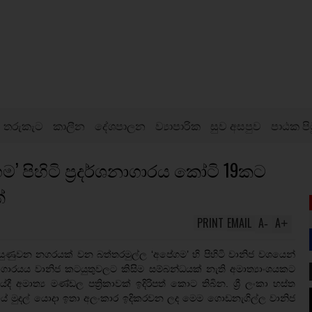
තරුකැට
කාලීන
දේශපාලන
ව්‍යාපාරික
සුව අසපුව
පාඨක පි
පිහිටි ප්‍රදර්ශනාගාරය කෝටි 19කට
්
PRINT
EMAIL
A
A
-
+
ියුණුවන නගරයක් වන බත්තරමුල්ල ‘අපේගම’ හි පිහිටි වානිජ වශයෙන්
නාගාරයය වානිජ කටයුතුවලට කිසිම සම්බන්ධයක් නැති අමාත්‍යාංශයකට
ී අමාත්‍ය මණ්ඩල පත්‍රිකාවක් ඉදිරිපත් කොට තිබින. ශ්‍රී ලංකා හස්ත
ේ මුදල් යොදා ඉතා අලංකාර ඉදිකරවන ලද මෙම ගොඩනැගිල්ල වානිජ