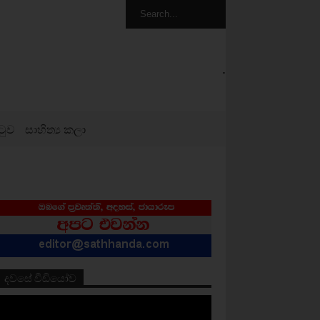
.
ටුව
සාහිත්‍ය කලා
දවසේ වීඩියෝව