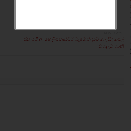
NEWER POST
ජනපති ආ හෙලිකොප්ටර් බෑමෙන් සුමංගල විදුහලේ
වහලට හානි