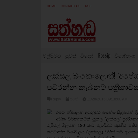
HOME
CONTACT US
RSS
මුල්පිටුව
පුවත්
විදෙස්
Gossip
විශේෂාංග
ලක්සල බංකොලොත්! ‘අපේගම’ 
පවරන්න කැබිනට් පත්‍රිකාවක
Reply
පුවත්
11/28/2016 09:18:00 AM
රටේ පරිපාලන අගනුවර මෙන්ම සීග්‍රයෙන් ද
අධික වටිනාකමක් යුකල ‘ලක්සල’ ප්‍රදර්ශ
රුපියල් මිලියන 190 කට පැවරීමට පසුගිය සතියේද
කර්මාන්ත මණ්ඩලය (ලක්සල) විසින් තම ආයතය