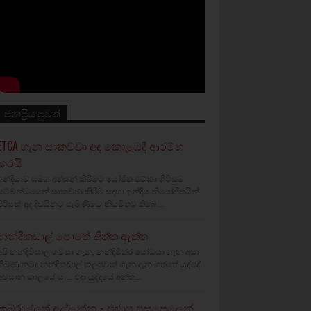
ජනප්‍රිය පුවත්
ETCA ගැන සාකච්චා අද කොළඹදී ආරම්භ
කරයි
ඉන්දියාව සමග අත්සන් කිරීමට යෝජිත එට්කා ගිවිසුම
සම්බන්ධයෙන් සාකච්ඡා කිරීම සඳහා ඉන්දීය නියෝජිතයින්
පිරිසක් අද දිවයිනට පැමිණීමට නියමිතව තිබේ...
නන්දිකඩාල් පොතේ තිත්ත ඇත්ත
අපි නන්දිවිසාල ගවයා ගැන, නන්දිමිත්ර යෝධයා ගැන අසා
තිබුණු නමුදු නන්දිකඩාල් කලපුවක් ගැන දැන ගත්තේ යුද්දේ
අවසාන කාලයේ ය.... එදා යුද්දයේ අන්ත...
කබ්රාල්ලුත් අල්ලන්න - එජාප පසුපෙලෙන්