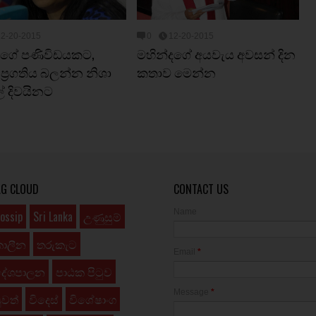
12-20-2015
0
12-20-2015
ාගේ පණිවිඩයකට,
මහින්දගේ අයවැය අවසන් දින
 ප්‍රගතිය බලන්න නිශා
කතාව මෙන්න
ල් දිවයිනට
AG CLOUD
CONTACT US
Name
ossip
Sri Lanka
උණුසුම්
කාලීන
තරුකැට
Email
*
දේශපාලන
පාඨක පිටුව
Message
*
ුවත්
විදෙස්
විශේෂාංග