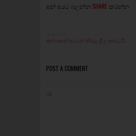
අන් අයට බලන්න
SHARE
කරන්න
OLDER POST
තුන්කොන් සටනේ කිරුළ ශ්‍රී ලංකාවටයි
POST A COMMENT