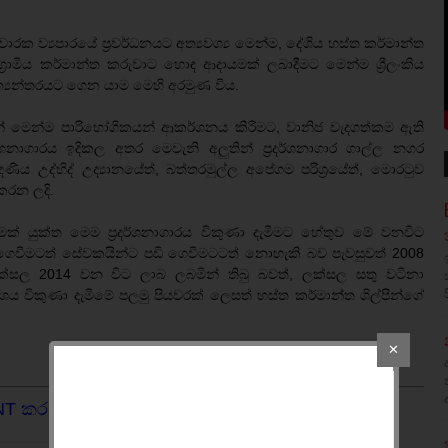
රක ව්‍යපාරයේ ප්‍රවර්ධනයට අත්‍යවශ්‍ය මෙන්ම, දේශිය හස්ත කර්මාන්ත
 ග්‍රාමීය කර්මාන්ත කරුවාට හොඳ ආදායමක් ලබාදීමට මෙන්ම ශ්‍රීලංකිය
ත්‍යන්තරයට ගෙන යාම මෙහි අරමුණ විය.
න් මෙන්ම පාරිභෝගිකයන් ආකර්ශනය කිරීමට, වානිජ වැදගත්කම ඇති
ශනාගාරය ඉදිකල අතර මෙවැනි අලුතින් ප්‍රදර්ශනාගාර ගාල්ල නගර
ණිය උද්භිද් උද්‍යානයේත්, බත්තරමුල්ල අපේගම පරිශ්‍රයේත්, මොරටුව
ිකරන ලදි.
් යුක්ත මෙම ප්‍රදර්ශනාගාරය විකුණා දැමීමට හේතුව මේ වනවිට
ල් ගෙවීමටත් සේවකයින්ට පඩි ගෙවීමටටත් නොහැකි බව පැවසුවත් 2008
්සල 2014 වන විට ලාබ ලබමින් තිබු බවත්, ලක්සල සතු වටිනා
ංශය විකුණා දැමීමේ පලමු පියවරක් ලෙසත් හස්ත කර්මාන්ත ශිල්පීන්ගේ
✕
NT කරන්න.