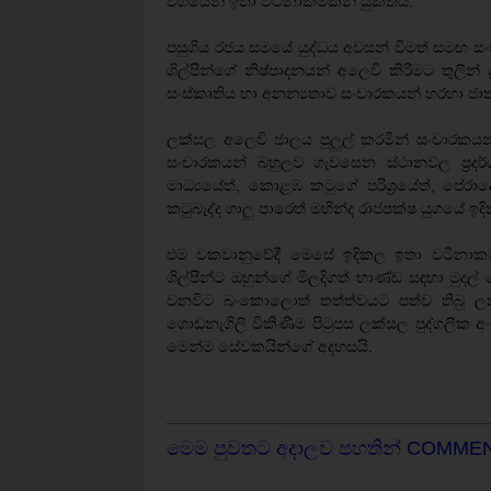
වශයෙන් ඉතා වටිනාකමකින් යුක්තයි.
පසුගිය රජය සමයේ යුද්ධය අවසන් වීමත් සමඟ සංචා
ශිල්පීන්ගේ නිෂ්පාදනයන් අලෙවි කිරීමට තුලින්
සංස්කෘතිය හා අනන්‍යතාව සංචාරකයන් හරහා ජා
ලක්සල අලෙවි ජාලය පුලුල් කරමින් සංචාරකය
සංචාරකයන් බහුලව ගැවසෙන ස්ථානවල ප්‍රදර්
මාධ්‍යයේත්, කොළඹ කටුගේ පරිශ්‍රයේත්, පේරාදෙ
කටුබැද්ද ගාලු පාරෙත් මහින්ද රාජපක්ෂ යුගයේ ඉද
එම වකවානුවේදී මෙසේ ඉදිකල ඉතා වටිනාකමක
ශිල්පීන්ට ඔහුන්ගේ මිලදිගත් භාණ්ඩ සඳහා මුද
වනවිට බංකොලොත් තත්ත්වයට පත්ව තිබු ලක
ගොඩනැගිලි විකිණීම පිටුපස ලක්සල පුද්ගලික අ
මෙන්ම සේවකයින්ගේ අදහසයි.
මෙම පුවතට අදාලව පහතින් COMME