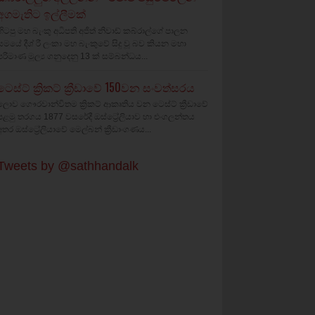
අගමැතිට ඉල්ලීමක්
හිටපු මහ බැංකු අධිපති අජිත් නිවාඩ් කබ්රාල්ගේ පාලන
සමයේ දීශ්‍ රී ලංකා මහ බැංකුවේ සිදු වූ බව කියන මහා
පරිමාණ මූල්‍ය ගනුදෙනු 13 ක් සම්බන්ධය...
ටෙස්ට් ක්‍රිකට් ක්‍රීඩාවේ 150වන සංවත්සරය
ලොව ගෞරවාන්විතම ක්‍රිකට් ආකෘතිය වන ටෙස්ට් ක්‍රීඩාවේ
පළමු තරගය 1877 වසරේදී ඔස්ට්‍රේලියාව හා එංගලන්තය
අතර ඔස්ට්‍රේලියාවේ මෙල්බන් ක්‍රීඩාංගණය...
Tweets by @sathhandalk