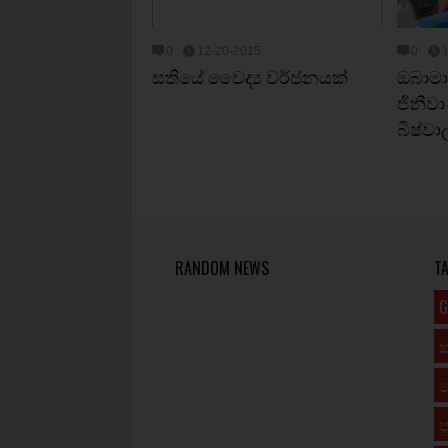
0
12-20-2015
0
සතියේ වෛද්‍ය වර්ජනයක්
ඔබාම
ජිනීවා
බිෂ්වා
RANDOM NEWS
T
G
ප