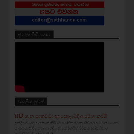
දවසේ වීඩියෝව
ජනප්‍රිය පුවත්
ETCA ගැන සාකච්චා අද කොළඹදී ආරම්භ කරයි
ඉන්දියාව සමග අත්සන් කිරීමට යෝජිත එට්කා ගිවිසුම සම්බන්ධයෙන්
සාකච්ඡා කිරීම සඳහා ඉන්දීය නියෝජිතයින් පිරිසක් අද දිවයිනට
පැමිණීමට නියමිතව තිබේ...