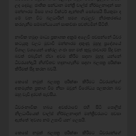
ලද දෙමළ ජාතික සන්ධාන මන්ත්‍රී චාල්ස් නිර්මලනාදන් සහ
මන්නාරම මීසම භාර වික්ටර් ඇන්තනි සෝසෙයි පියතුමා ද
මේ වන විට බලධාරීන් සමග ගැටලුව නිරාකරණය
කරගැනීම සම්බන්ධයෙන් සාකච්ඡා පවත්වමින් සිටිති.
නාවික හමුදා මාධ්‍ය ප්‍රකාශක අක්‍රම් අලෙවි පවසන්නේ ධීවර
කටයුතු වලට මුවාවී මන්නාරම දකුණු මුහුදු ප්‍රදේශයේ
විශාල වශයෙන් කේරල ගංජා සහ මත් කුඩු ජාවාරම් සිදු වන
බවත් එබැවින් ඒවා අවම කිරීම සදහා මුහුදු යන්නේ
ධීවරයන්දැයි නිශ්චිතව හදුනාගැනීම සදහා බලපත්‍ර පරීක්ෂා
කිරීමක් සිදු කරන බවයි.
කෙසේ නමුත් බලපත්‍ර පරීක්ෂා කිරීමට ධීවරයන්ගේ
අකමැත්ත ප්‍රකාශ වීම නිසා ඔවුන් විරෝධය පලකරන බව
ඔහු වැඩි දුරටත් පැවසීය.
ධීවර-නාවික හබය අවස්ථාවේ එහි සිටි පොලිස්
නිලධාරියෙක් චාල්ස් නිර්මලනාදන් මන්ත්‍රීවරයාට පවසා
ඇත්තේ ‘අවශ්‍ය නම් උසාවි යන’ ලෙසයි.
කෙසේ නමුත් බලපත්‍ර පරීක්ෂා කිරීමට ධීවරයන්ගේ