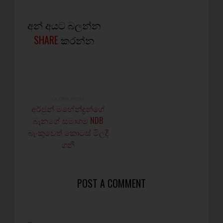
අන් අයට බලන්න
SHARE
කරන්න
OLDER POST
අර්ජුන් මහේන්ද්‍රන්ගේ
බෑනගේ සමාගම NDB
බැංකුවෙත් කොටස් මිලදී
ගනී
POST A COMMENT