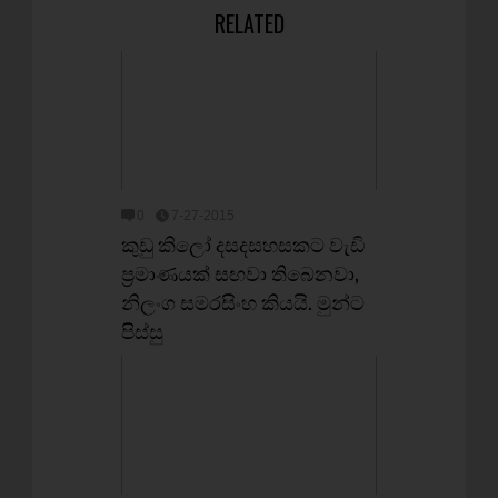
RELATED
0
7-27-2015
කුඩු කිලෝ දසදසහසකට වැඩි
ප්‍රමාණයක් සඟවා තිබෙනවා,
නිලංග සමරසිංහ කියයි. මුන්ට
පිස්සු