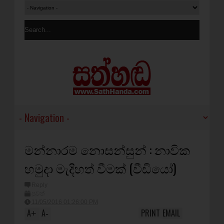
මන්නාරම නොසන්සුන් : නාවික
හමුදා මැදිහත් වීමක් (වීඩියෝ)
Reply
පුවත්
11/05/2016 01:26:00 PM
A
A
PRINT
EMAIL
+
-