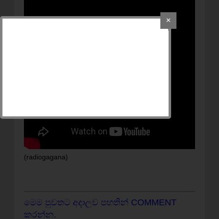
✕
(radiogagana)
මෙම පුවතට අදාලව පහතින් COMMENT
කරන්න.