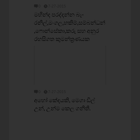
0
7-27-2015
මහින්ද පරද්දන්න බෑ-
රනිල්,මංගල,හකිම්,සම්බන්ධන්
,ෆොන්සේකා,කරු සහ අනුර
රහසිගත කුමන්ත්‍රණයක
0
7-27-2015
අහෝ කේදයකි, මෙගා ඩීල්
උන්, උන්ම කෙල ගනිති.