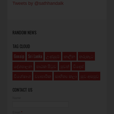
Tweets by @sathhandalk
RANDOM NEWS
TAG CLOUD
Gossip
Sri Lanka
උණුසුම්
කාලීන
තරුකැට
දේශපාලන
පාඨක පිටුව
පුවත්
විදෙස්
විශේෂාංග
ව්‍යාපාරික
සාහිත්‍ය කලා
සුව අසපුව
CONTACT US
Name
Email
*