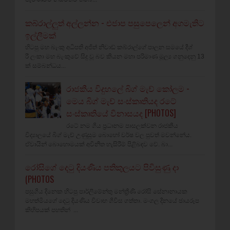
කබ්රාල්ලුත් අල්ලන්න - එජාප පසුපෙලෙන් අගමැතිට
ඉල්ලීමක්
හිටපු මහ බැංකු අධිපති අජිත් නිවාඩ් කබ්රාල්ගේ පාලන සමයේ දීශ්‍
රී ලංකා මහ බැංකුවේ සිදු වූ බව කියන මහා පරිමාණ මූල්‍ය ගනුදෙනු 13
ක් සම්බන්ධය...
රාජකීය විදුහලේ බිග් මැච් කෝලම -
මෙය බිග් මැච් සංස්කෘතියද රටේ
සංස්කෘතියේ විනාසයද [PHOTOS]
රටේ නම ගිය ප්‍රධානම පාසලක්වන රාජකීය
විද්‍යාලයේ බිග් මැච් උණුසුම බොහෝ වර්ෂ වල පුවත් මවන්නේය.
ඒවායින් බොහොමයක් අවිනීත හැසිරීම් පිළිබඳව වේ. බා...
රෝසිගේ දෙටු දියණිය පතිකුලයට පිවිසුණු දා
(PHOTOS
පසුගිය දිනෙක හිටපු පාර්ලිමේන්තු මන්ත්‍රීණි රෝසි සේනානායක
මහත්මියගේ දෙටු දියණිය විවාහ ගිවිස ගත්තා. මංගල දිනයේ ඡායරූප
කිහිපයක් පහතින් ...