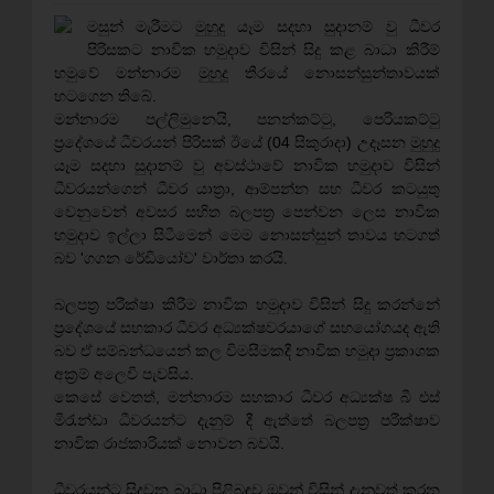
මසුන් මැරීමට මුහුදු යෑම සදහා සුදානම් වු ධීවර
පිරිසකට නාවික හමුදාව විසින් සිදු කළ බාධා කිරීම්
හමුවේ මන්නාරම මුහුදු තීරයේ නොසන්සුන්තාවයක්
හටගෙන තිබේ.
මන්නාරම පල්ලිමුනෙයි, පනන්කට්ටු, පෙරියකට්ටු
ප්‍රදේශයේ ධීවරයන් පිරිසක් ඊයේ (04 සිකුරාදා) උදෑසන මුහුදු
යෑම සදහා සුදානම් වු අවස්ථාවේ නාවික හමුදාව විසින්
ධීවරයන්ගෙන් ධීවර යාත්‍රා, ආම්පන්න සහ ධීවර කටයුතු
වෙනුවෙන් අවසර සහිත බලපත්‍ර පෙන්වන ලෙස නාවික
හමුදාව ඉල්ලා සිටීමෙන් මෙම නොසන්සුන් තාවය හටගත්
බව 'ගගන රේඩියෝව' වාර්තා කරයි.
බලපත්‍ර පරීක්ෂා කිරීම නාවික හමුදාව විසින් සිදු කරන්නේ
ප්‍රදේශයේ සහකාර ධීවර අධ්‍යක්ෂවරයාගේ සහයෝගයද ඇති
බව ඒ සම්බන්ධයෙන් කල විමසීමකදී නාවික හමුදා ප්‍රකාශක
අක්‍රම් අලෙවි පැවසිය.
කෙසේ වෙතත්, මන්නාරම සහකාර ධීවර අධ්‍යක්ෂ බී එස්
මිරැන්ඩා ධීවරයන්ට දැනුම් දී ඇත්තේ බලපත්‍ර පරීක්ෂාව
නාවික රාජකාරියක් නොවන බවයි.
ධීවරයන්ට සිදුවන බාධා පිළිබඳව ඔවුන් විසින් දැනුවත් කරන