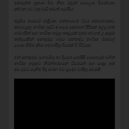
අකමැත්ත ප්‍රකාශ වීම නිසා ඔවුන් මෙලෙස විරෝධතා
දක්වන බව ඔහු වැඩි දුරටත් පැවසීය.
පසුගිය මාසයේ රාත්‍රියක මන්නාරමේ ධීවර ගම්මානයකට
කඩාවැදුනු නාවික බුද්ධි අංශයේ සෙබළුන් පිරිසක් අල්ලාගත්
ගම්වාසීන් සහ නාවික හමුදා කඳවුරක් අතර හටගත් උණුසුම්
තත්වයකින් අනතුරුව ගමට සන්නද්ධ නාවික රැකවල්
යොදා තිබීම නිසා ගම්වාසීහු බියපත් වී සිටියහ.
ඉන් අනතුරුව ගොඩබිම හා දියඹේ සෝදිසි මෙහෙයුම් මගින්
නාවික හමුදාව නිරන්තරයෙන් ධීවරයන් සහ යාත්‍රා අත්
අඩංගුවට ගැනීම් සිදු කරන බව ප්‍රදේශ වාසීහු පවසති.