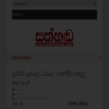
ට්‍රම්ප් යුවළ ධවල මන්දිර සඳලු
තලයේ
Reply
පුවත්
11/11/2016 11:00:00 AM
A
A
PRINT
EMAIL
+
-