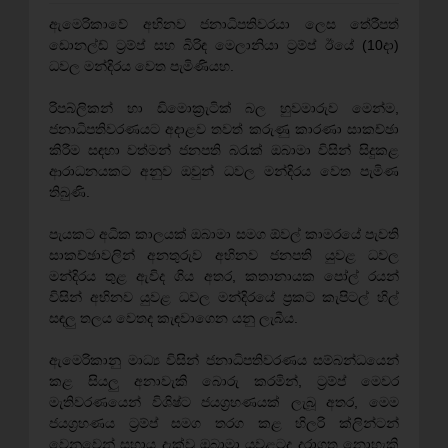
ඇමෙරිකාවේ අභිනව ජනාධිපතිවරයා ලෙස තේරීපත්
ඩොනල්ඩ් ට්‍රම්ප් සහ බිරිඳ මෙලානියා ට්‍රම්ප් ඊයේ (10දා)
ධවල මන්දිරය වෙත පැමිණියහ.
රිපබ්ලිකන් හා ඩිමොක්‍රැටික් බල හුවමාරුව මෙන්ම,
ජනාධිපතිවරණයට අදාළව තවත් කරුණු කාරණා සාකච්ඡා
කිරීම සඳහා වත්මන් ජනපති බරැක් ඔබාමා විසින් සිදුකළ
ආරාධනයකට අනුව ඔවුන් ධවල මන්දිරය වෙත පැමිණ
තිබුණි.
පැයකට අධික කාලයක් ඔබාමා සමග ඕවල් කාමරයේ පැවති
සාකච්ඡාවලින් අනතුරුව අභිනව ජනපති යුවළ ධවල
මන්දිරය තුළ ඇවිද ගිය අතර, කතානායක පෝල් රයන්
විසින් අභිනව යුවළ ධවල මන්දිරයේ ප්‍රකට කැපිටල් හිල්
සඳලු තලය වෙතද කැඳවාගෙන යනු ලැබීය.
ඇමෙරිකානු මාධ්‍ය විසින් ජනාධිපතිවරණය සම්බන්ධයෙන්
කළ සියලු අනාවැකි බොරු කරමින්, ට්‍රම්ප් මෙවර
මැතිවරණයෙන් විශිෂ්ට ජයග්‍රහණයක් ලැබූ අතර, මෙම
ජයග්‍රහණය ට්‍රම්ප් සමග තරග කළ හිලරි ක්ලින්ටන්
වෙනුවෙන් සහාය දැක්වූ ඔබාමා යුවළටද දරාගත නොහැකි