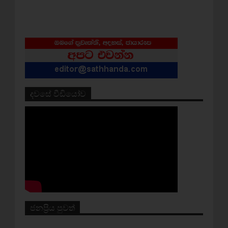
දවසේ වීඩියෝව
ජනප්‍රිය පුවත්