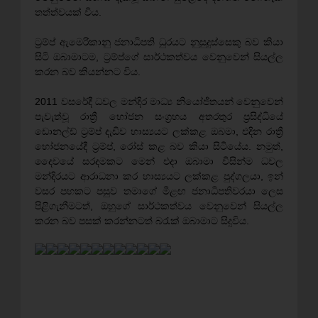
තත්ත්වයක් විය.
ට්‍රම්ප් ඇමෙරිකානු ජනාධිපති ධුරයට නුසුදුස්සෙකු බව කියා
සිටි ඔබාමාටම, ට්‍රම්ප්ගේ සාර්ථකත්වය වෙනුවෙන් සියල්ල
කරන බව කියන්නට විය.
2011 වසරේදී ධවල මන්දිර මාධ්‍ය නියෝජිතයන් වෙනුවෙන්
පැවැත්වූ රාත්‍රී භෝජන සංග්‍රහය අතරතුර ප්‍රසිද්ධියේ
ඩොනල්ඩ් ට්‍රම්ප් දැඩිව හාස්‍යයට ලක්කළ ඔබමා, එදින රාත්‍රී
භෝජනයේදී ට්‍රම්ප්, රෝස් කළ බව කියා සිටියේය. නමුත්,
දෛවයේ සරදමකට මෙන් එදා ඔබාමා විසින්ම ධවල
මන්දිරයට ආරාධනා කර හාස්‍යයට ලක්කළ පුද්ගලයා, ඉන්
වසර පහකට පසුව තමාගේ මීළඟ ජනාධිපතිවරයා ලෙස
පිළිගැනීමටත්, ඔහුගේ සාර්ථකත්වය වෙනුවෙන් සියල්ල
කරන බව පසක් කරන්නටත් බරැක් ඔබාමාට සිදුවිය.