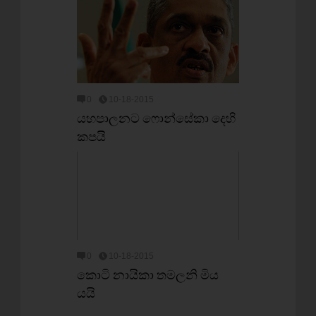
0
10-18-2015
යහපාලනට ෆොන්සේකා දෙහි
කපයි
0
10-18-2015
කොටි නායිකා තමලනි මිය
යයි