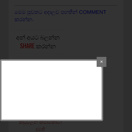
මෙම පුවතට අදාලව පහතින් COMMENT
කරන්න.
අන් අයට බලන්න
SHARE
කරන්න
✕
NEWER POST
2500 පොලිස් දඩය නිසා
රට පුරාම බස් නවතී
OLDER POST
යාපනේ බයික් කල්ලි
තරුණයයින් දෙදෙනෙකු
කඩුවලින් කපාකොටා
දමති