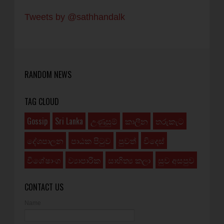
Tweets by @sathhandalk
RANDOM NEWS
TAG CLOUD
Gossip
Sri Lanka
උණුසුම්
කාලීන
තරුකැට
දේශපාලන
පාඨක පිටුව
පුවත්
විදෙස්
විශේෂාංග
ව්‍යාපාරික
සාහිත්‍ය කලා
සුව අසපුව
CONTACT US
Name