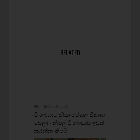
RELATED
0
10-18-2015
වී ගබඩාව නිසා මත්තල විනාශ
වෙලා - නිමල් වී ගබඩාව ඉවත්
කරන්න කියයි