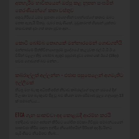
අතහැරීම භාවිතයෙන් ඔප්පු කළ නූතන සංඝමිත්
තෙරණියන්ගේ කතා වස්‌තුව
අතුරුගිරියේ ධම්ම සුජාතා මෙහෙණින් වහන්සේගේ කතාව ඔබට
මතක ඇතැයි සිතමු. රූබර තරුණියක්‌, මුඩුකරගත් හිසෙන් යුක්‌තව
කසාවතක්‌ දරා ගත් කතා පුවත අන...
කොටි බෝම්බ තොගයක් මන්නාරමෙන් ගොඩගනියි
මන්නාරමේ සිත්තිවිනයාගපුරම් ප්‍රදේශයේ කැලෑවක එල්.ටී.ටී.ඊ ය
විසින් වළලා තිබූ බෝම්බ ඇතුළු පුපුරණ ද්‍රව්‍ය තොගයක් ඊයේ (18දා)
සවස ගොඩගත් බව මන්න...
කබ්රාල්ලුත් අල්ලන්න - එජාප පසුපෙලෙන් අගමැතිට
ඉල්ලීමක්
හිටපු මහ බැංකු අධිපති අජිත් නිවාඩ් කබ්රාල්ගේ පාලන සමයේ දීශ්‍
රී ලංකා මහ බැංකුවේ සිදු වූ බව කියන මහා පරිමාණ මූල්‍ය ගනුදෙනු 13
ක් සම්බන්ධය...
ETCA ගැන සාකච්චා අද කොළඹදී ආරම්භ කරයි
ඉන්දියාව සමග අත්සන් කිරීමට යෝජිත එට්කා ගිවිසුම සම්බන්ධයෙන්
සාකච්ඡා කිරීම සඳහා ඉන්දීය නියෝජිතයින් පිරිසක් අද දිවයිනට
පැමිණීමට නියමිතව තිබේ...