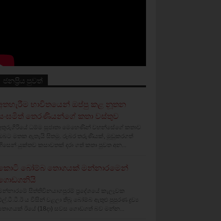
ජනප්‍රිය පුවත්
අතහැරීම භාවිතයෙන් ඔප්පු කළ නූතන
සංඝමිත් තෙරණියන්ගේ කතා වස්‌තුව
අතුරුගිරියේ ධම්ම සුජාතා මෙහෙණින් වහන්සේගේ කතාව
ඔබට මතක ඇතැයි සිතමු. රූබර තරුණියක්‌, මුඩුකරගත්
හිසෙන් යුක්‌තව කසාවතක්‌ දරා ගත් කතා පුවත අන...
කොටි බෝම්බ තොගයක් මන්නාරමෙන්
ගොඩගනියි
මන්නාරමේ සිත්තිවිනයාගපුරම් ප්‍රදේශයේ කැලෑවක
එල්.ටී.ටී.ඊ ය විසින් වළලා තිබූ බෝම්බ ඇතුළු පුපුරණ ද්‍රව්‍ය
තොගයක් ඊයේ (18දා) සවස ගොඩගත් බව මන්න...