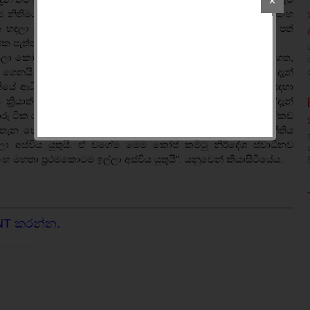
✕
තීමය ප්‍රතිපාදන මහ බැංකුව භාරව සිටින අගමැති රනිල් වික්‍රමසිංහ
ිපාදන හදලා දුන්නේ මේ ආණ්ඩුවට මේ රටේ මහ බැංකු අධිපති ධුරයට පත්
එක පැත්තක්.
ියලා කෝප් කමිටුවේ අපි තීරණය කළේ එය සිදුකර ඇති සැලසුම් සහගත,
ගෙනයි. ඒ නිසා තවදුරටත් මේක යටගහන්න උවමනා නැහැ. දැන්
තියේ ආධිපත්‍යය ක්‍රියාත්මක වෙනවා කියලා රටට පෙන්වන්න. ඒ සඳහා
ක්‍රියාත්මක කරලා පෙන්වන්න. එතාකොට ජනතාව පිළිගනිවී, 'දැන්
ටික රකින්නේ නැහැ' කියලා. මේ රටේ ප්‍රජාතන්ත්‍රවාදයේ මුදුන්මල්කඩ
 මෙතැන හොරකමක් සිදුව තිබෙනවා කියලා. ඒ නිසා ඊට එරෙහිව නීතිය
ා අස්විය යුතුයි. ඒ වගේම මෙම කෝප් කමිටු නිර්දේශ ස්වාධීනව
‍රමසිංහ මහතා ප්‍රථමකොටම ඉල්ලා අස්විය යුතුයි". යනුවෙන් කියාසිටියේය.
NT කරන්න.