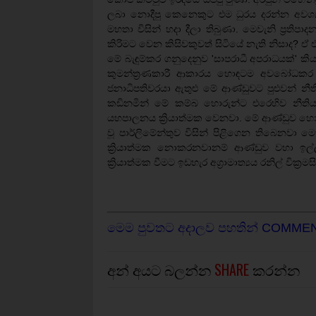
ලබා නොදීපු කෙනෙකුට එම ධුරය දරන්න අවශ්‍ය නි
මහතා විසින් හදා දීලා තිබුණා. මෙවැනි ප්‍රත
කිරිමට වෙන කිසිවකුවත් සිටියේ නැති නිසාද? ඒ 
මේ බැඳුම්කර ගනුදෙනුව 'සාපරාධී අපරාධයක්' ක
කුමන්ත්‍රණකාරී ආකාරය හොඳටම අවබෝධකර 
ජනාධිපතිවරයා ඇතුළු මේ ආණ්ඩුවට පුළුවන් නී
කඩිනමින් මේ කම්බ හොරුන්ට එරෙහිව නීතිය 
යහපාලනය ක්‍රියාත්මක වෙනවා. මේ ආණ්ඩුව හොරු 
වූ පාර්ලිමේන්තුව විසින් පිළිගෙන තිබෙනවා
ක්‍රියාත්මක නොකරනවානම් ආණ්ඩුව වහා ඉල්ල
ක්‍රියාත්මක වීමට ඉඩහැර අග්‍රාමාත්‍යය රනිල් වික්
මෙම පුවතට අදාලව පහතින් COMME
අන් අයට බලන්න
SHARE
කරන්න