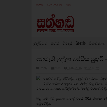
HOME
CONTACT US
RSS
මුල්පිටුව
පුවත්
විදෙස්
Gossip
විශේෂාංග
අගමැති ඉල්ලා අස්විය යුතුයි 
Reply
පුවත්
11/02/2016 09:06:00 PM
කෝප් කමිටු නිර්දේශ අනුව මහ බැංකු බැඳුම්ක
වීමට ඉඩහැර අග්‍රාමාත්‍ය රනිල් වික්‍රමස
නියෝජ්‍ය නායක, පාර්ලිමේන්තු මන්ත්‍රී වීරකුමාර
ඔහු මේ බව ප්‍රකාශ කළේ ඊයේ (01) ජාතික නිදහ
හමුවේදීය.