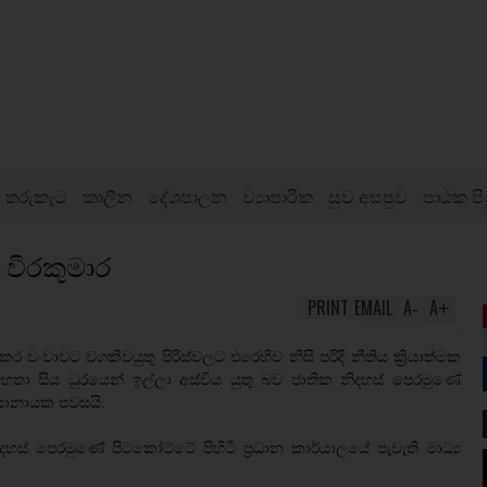
තරුකැට
කාලීන
දේශපාලන
ව්‍යාපාරික
සුව අසපුව
පාඨක පි
- වීරකුමාර
PRINT
EMAIL
A
A
-
+
ර වංචාවට වගකිවයුතු පිරිස්වලට එරෙහිව නිසි පරිදි නීතිය ක්‍රියාත්මක
ිංහ මහතා සිය ධුරයෙන් ඉල්ලා අස්විය යුතු බව ජාතික නිදහස් පෙරමුණේ
 දිසානායක පවසයි.
ස් පෙරමුණේ පිටකෝට්ටේ පිහිටි ප්‍රධාන කාර්යාලයේ පැවැති මාධ්‍ය