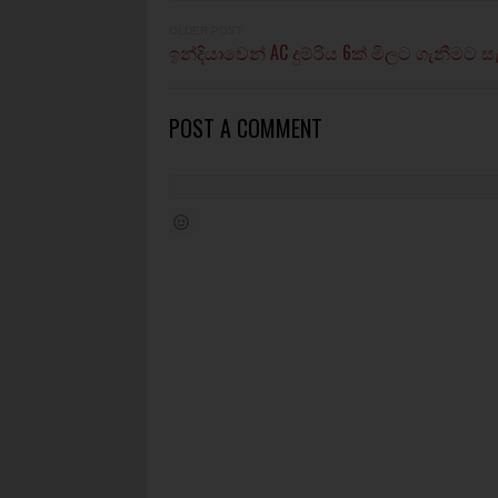
OLDER POST
ඉන්දියාවෙන් AC දුම්රිය 6ක් මිලට ගැනීමට ස
POST A COMMENT