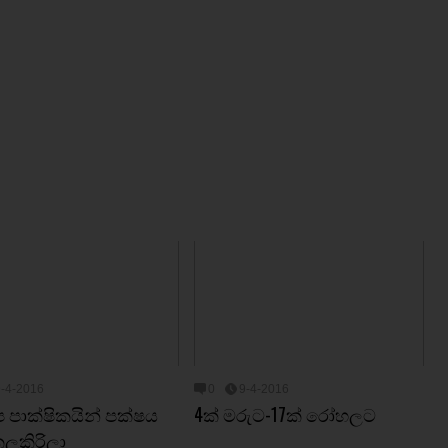
9-4-2016
0
9-4-2016
නිප පාක්ෂිකයින් පක්ෂය
4ක් මරුට-17ක් රෝහලට
ලකිරිලා