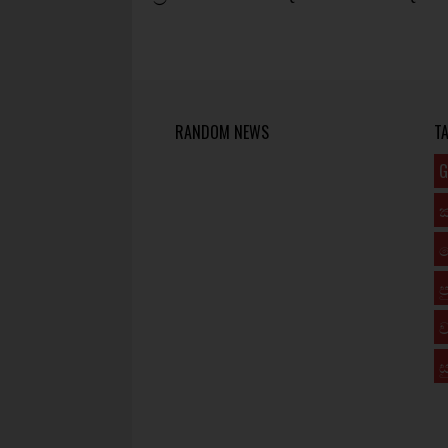
RANDOM NEWS
T
G
ප
ව
ස