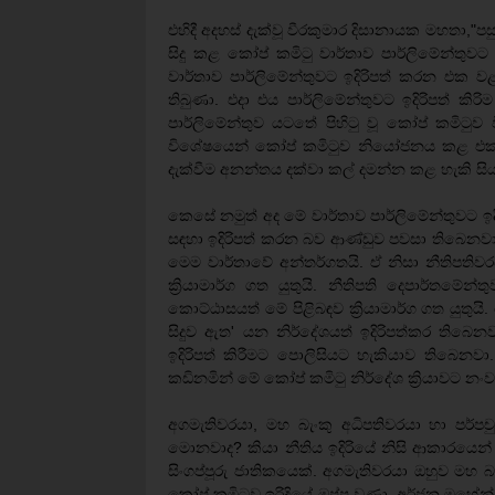
එහිදී අදහස් දැක්වූ වීරකුමාර දිසානායක මහතා,"පස
සිදු කළ කෝප් කමිටු වාර්තාව පාර්ලිමේන්තුවට
වාර්තාව පාර්ලිමේන්තුවට ඉදිරිපත් කරන එක 
තිබුණා. එදා එය පාර්ලිමේන්තුවට ඉදිරිපත් කිර
පාර්ලිමේන්තුව යටතේ පිහිටු වූ කෝප් කමිටුව ව
විශේෂයෙන් කෝප් කමිටුව නියෝජනය කළ එක්සත්
දැක්වීම අනන්තය දක්වා කල් දමන්න කළ හැකි සි
කෙසේ නමුත් අද මේ වාර්තාව පාර්ලිමේන්තුවට ඉදිර
සඳහා ඉදිරිපත් කරන බව ආණ්ඩුව පවසා තිබෙනවා. න
මෙම වාර්තාවේ අන්තර්ගතයි. ඒ නිසා නීතිපතිව
ක්‍රියාමාර්ග ගත යුතුයි. නීතිපති දෙපාර්ත
කොට්ඨාසයත් මේ පිළිබඳව ක්‍රියාමාර්ග ගත යුතුය
සිදුව ඇත' යන නිර්දේශයත් ඉදිරිපත්කර තිබ
ඉදිරිපත් කිරීමට පොලිසියට හැකියාව තිබෙනවා.
කඩිනමින් මේ කෝප් කමිටු නිර්දේශ ක්‍රියාවට
අගමැතිවරයා, මහ බැංකු අධිපතිවරයා හා පර්පචුව
මොනවාද? කියා නීතිය ඉදිරියේ නිසි ආකාරයෙන් ප්‍ර
සිංගප්පූරු ජාතිකයෙක්. අගමැතිවරයා ඔහුව මහ 
කෝප් කමිටුව ඉරිදියේ ඔප්පු වුණා. අර්ජුන මහේන්ද