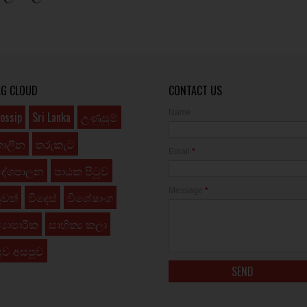
AG CLOUD
CONTACT US
Name
ossip
Sri Lanka
උණුසුම්
කාලීන
තරුකැට
Email
*
දේශපාලන
පාඨක පිටුව
Message
*
ුවත්
විදෙස්
විශේෂාංග
්‍යාපාරික
සාහිත්‍ය කලා
ුව අසපුව