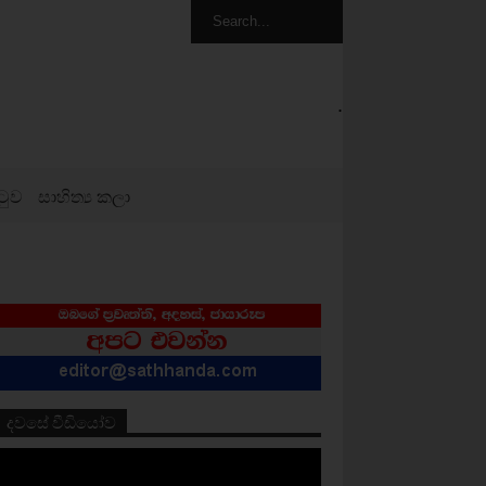
.
ටුව
සාහිත්‍ය කලා
දවසේ වීඩියෝව