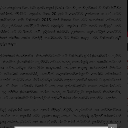
ුගිය සිකුරාදා වන විට අපට හැකි වුණා මහ බැංකු බැඳුම්කර වංචාව පිළිබඳ
 ඉදිරිපත් කිරිමට. පසුගිය මාස 20 පුරාම ආණ්ඩුව උත්සාහ කළේ මෙම
වළක්වන්න. මේ වාර්තාව 2015 ජුනි මාසය වන විට සකස්කර අවසන්ව
ිම වැළැක්වූයේ පාර්ලිමේන්තුව විසුරුවා හැරලා. ඊට පසුව පත්වුණු නව
ිසින් මේ වාර්තාව යළි ඉදිරිපත් කිරිමට උත්සාහ ගැනීමේදීත් ආණ්ඩුව
 ජාතික පක්ෂ මන්ත්‍රී කණ්ඩායම ඊට බාධා කළා. එම වාර්තාව එළි
යල්ල කළා.
ිපත්කර තිබෙනවා. නීතිපතිවරයාට මේ වාර්තාව ඉදිරි ක්‍රියාමාර්ග ගැනීම
ීතිමය ක්‍රියාමාර්ග ගැනීමට අවශ්‍ය සියලු තොරතුරු සහ සාක්ෂි සටහන්
රයා වෙත යවලා මහා දීර්ඝ කාලයක් ගත යුතු නැහැ. කඩිනමින් නීතිමය
මේන්තුව පමණක් නොවෙයි, පොලිස් දෙපාර්තමේන්තුවේ අපරාධ පරීක්ෂණ
ි. කෝප් කමිටුව සිය නිර්දේශවල 'මෙම ගනුදෙනුවේදී සාපරාධී අපරාධයක්
ෙනවා. ඒ නිසා මේකට වගකිව යුතු අය අත්අඩංගුවට ගෙන අධිකරණයට
 අද නීතිය ක්‍රියාත්මක කරන සියලු පාර්ශ්වවලට හැකියාව තිබෙනවා,
 නංවා මේ හොරකමට වරදකරුවන් කවුද? කියා ජනතාවට පෙන්වා දෙන්න.
ල් ට්‍රෙෂරීස් යන අය අතර තිබුණු බැඳීම්, ලැදියාවන් හා සම්බන්ධතා
ශ්න කළ හැකියි. ඒවා ප්‍රශ්න කළ යුතුයි. 'සිංගප්පූරු අර්ජුන්' කියන්නේ
බැංකු අධිපති ධුරයට පත් කළේ මේ රටේ නීති සීමාවන් ඉක්මවලා කියලා
්‍රන් තම ධුරයට අදාළ දිවුරුම ලබා දුන්නේ නැහැ. තම ධුරයට අදාළ දිවුරුම