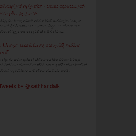
කබ්රාල්ලුත් අල්ලන්න - එජාප පසුපෙලෙන්
අගමැතිට ඉල්ලීමක්
හිටපු මහ බැංකු අධිපති අජිත් නිවාඩ් කබ්රාල්ගේ පාලන
සමයේ දීශ්‍ රී ලංකා මහ බැංකුවේ සිදු වූ බව කියන මහා
පරිමාණ මූල්‍ය ගනුදෙනු 13 ක් සම්බන්ධය...
ETCA ගැන සාකච්චා අද කොළඹදී ආරම්භ
කරයි
ඉන්දියාව සමග අත්සන් කිරීමට යෝජිත එට්කා ගිවිසුම
සම්බන්ධයෙන් සාකච්ඡා කිරීම සඳහා ඉන්දීය නියෝජිතයින්
පිරිසක් අද දිවයිනට පැමිණීමට නියමිතව තිබේ...
Tweets by @sathhandalk