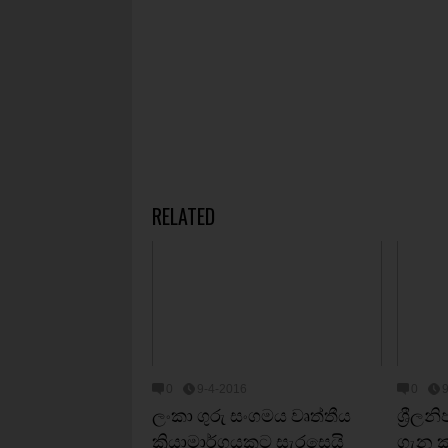
RELATED
0
9-4-2016
0
ලංකා ගුරු සංගමය වෘත්තීය
ශ්‍රීල
ක්‍රියාමාර්ගයකට සැරසෙයි
ගැන ක