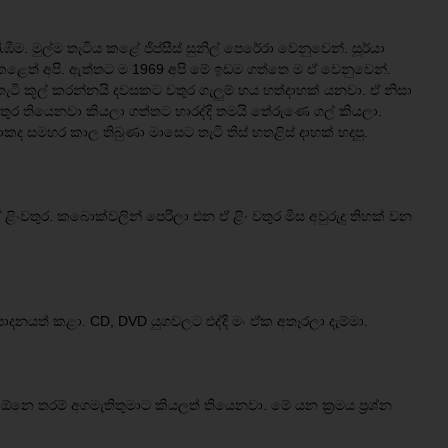
ඹීම. මුල්ම තැටිය කළේ ජිප්සීස් සුනිල් පෙරේරා වෙනුවෙන්. සූර්යා
ෙත් අපි. ඇත්තට ම 1969 අපි මේ ඉඩම ගත්තෙ ම ඒ වෙනුවෙන්.
ු තැටි කූල් කරන්නයි දවසකට වතුර ගැලුම් හය හත්දාහක් යනවා. ඒ නිසා
ර තියෙනවා කියලා ගත්තට හාරද්දි තමයි තේරුණෙ ගල් කියලා.
කද සමහර කාල තිබුණා මාසෙට තැටි තිස් හතළිස් දාහක් හදපු.
ඒ ළිංවතුර. කබොක්වලින් පෙරිලා එන ඒ ළිං වතුර මිස අවුරුදු තිහක් වන
්පාදනයත් කළා. CD, DVD යුගවලට එද්දි මං ඒක අතෑරලා දැම්මා.
ං ඕනෙ තරම් අගමැතිතුමාට කියලත් තියෙනවා. මේ යන ක්‍රමය ප්‍රශ්න