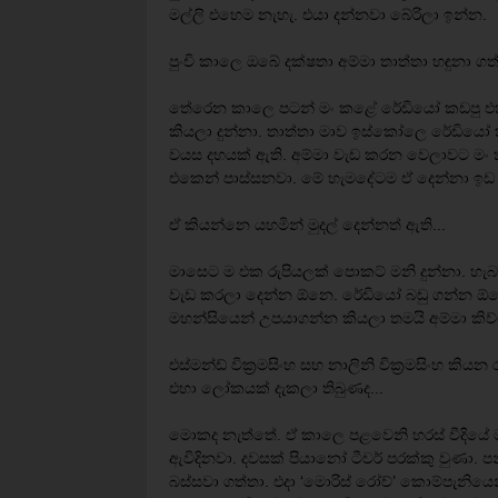
මල්ලි එහෙම නැහැ. එයා දන්නවා බේරිලා ඉන්න.
පුංචි කාලෙ ඔබේ දක්ෂතා අම්මා තාත්තා හඳුනා ගත්
තේරෙන කාලෙ පටන් මං කළේ රේඩියෝ කඩපු එකයි හ
කියලා දුන්නා. තාත්තා මාව ඉස්කෝලෙ රේඩියෝ 
වයස දහයක් ඇති. අම්මා වැඩ කරන වෙලාවට මං කුස්
එකෙන් පාස්සනවා. මේ හැමදේටම ඒ දෙන්නා ඉඩ ද
ඒ කියන්නෙ යහමින් මුදල් දෙන්නත් ඇති...
මාසෙට ම එක රුපියලක් පොකට් මනි දුන්නා. හැබැය
වැඩ කරලා දෙන්න ඕනෙ. රේඩියෝ බඩු ගන්න ඕනෙ ව
මහන්සියෙන් උපයාගන්න කියලා තමයි අම්මා කිව්
එස්මන්ඩ් වික්‍රමසිංහ සහ නාලිනි වික්‍රමසිංහ 
එහා ලෝකයක් දැකලා තිබුණද...
මොකද නැත්තේ. ඒ කාලෙ පළවෙනි හරස් වීදියේ ම
ඇවිදිනවා. දවසක් පියානෝ ටීචර් පරක්කු වුණා. පන්
බස්සවා ගත්තා. එදා ‘මොරිස් රෝච්’ කොම්පැනියෙන්