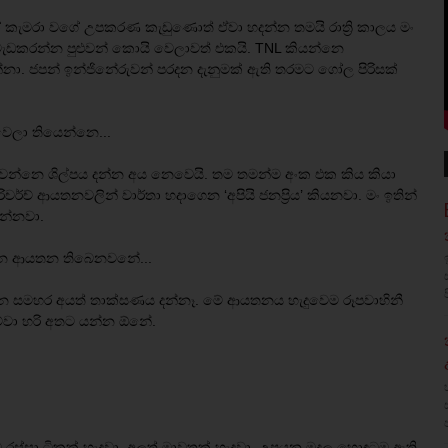
ීඩියෝ කැමරා වගේ උපකරණ කැඩුණොත් ඒවා හදන්න තමයි රාත්‍රි කාලය මං
, වැඩකරන්න පුළුවන් කොයි වෙලාවත් එකයි. TNL කියන්නෙ
. ජපන් ඉන්ජිනේරුවන් පරදන දැනුමක් ඇති තරමට ‍ගෝල පිරිසක්
වෙලා තියෙන්නෙ...
්වන්නෙ ශිල්පය දන්න අය නෙවෙයි. තම තමන්ම අංක එක කිය කියා
ර්ච් ආයතනවලින් වාර්තා හදාගෙන ‘අපියි ජනප්‍රිය’ කියනවා. මං ඉතින්
න්නවා.
්වන ආයතන තිබෙනවනේ...
 සමහර අයත් තාක්සණය දන්නෑ. මේ ආයතනය හැදුවෙම රූපවාහිනී
 මේවා හරි අතට යන්න ඕනේ.
ස්සා ටිකක් හැදුවා. අලුත් මාවතක් හැදුවා. උපයන මුදල හොඳටම ඇති.