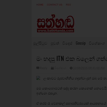
HOME
CONTACT US
RSS
මුල්පිටුව
පුවත්
විදෙස්
Gossip
විශේෂාංග
මං හදපු ITN එක බලෙන් ගත්ත
Reply
විශේෂාංග
11/08/2016 08:41:00 AM
ලංකාවට රූපවාහිනිය හඳුන්වා දුන් ඔබ මේ තර
මම කොහොමටත් සද්ද කරන කෙනෙක් නෙවෙයි. 
ඉන්නෙ එතැන.
ඒ තරම් රෑ වෙනකල් සභාපතිවරයෙක් ආයතනයේ රැඳි