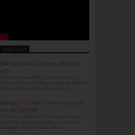
ජනප්‍රිය පුවත්
ETCA ගැන සාකච්චා අද කොළඹදී ආරම්භ
කරයි
ඉන්දියාව සමග අත්සන් කිරීමට යෝජිත එට්කා ගිවිසුම
සම්බන්ධයෙන් සාකච්ඡා කිරීම සඳහා ඉන්දීය නියෝජිතයින්
පිරිසක් අද දිවයිනට පැමිණීමට නියමිතව තිබේ...
කබ්රාල්ලුත් අල්ලන්න - එජාප පසුපෙලෙන්
අගමැතිට ඉල්ලීමක්
හිටපු මහ බැංකු අධිපති අජිත් නිවාඩ් කබ්රාල්ගේ පාලන
සමයේ දීශ්‍ රී ලංකා මහ බැංකුවේ සිදු වූ බව කියන මහා
පරිමාණ මූල්‍ය ගනුදෙනු 13 ක් සම්බන්ධය...