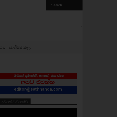
.
ටුව
සාහිත්‍ය කලා
දවසේ වීඩියෝව