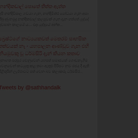
නන්දිකඩාල් පොතේ තිත්ත ඇත්ත
අපි නන්දිවිසාල ගවයා ගැන, නන්දිමිත්ර යෝධයා ගැන අසා
තිබුණු නමුදු නන්දිකඩාල් කලපුවක් ගැන දැන ගත්තේ යුද්දේ
අවසාන කාලයේ ය.... එදා යුද්දයේ අන්ත...
බ්‍රෙෂ්ට්ගේ නාට්‍යයකවත් මෙතරම් සාහසික
තත්වයක් නෑ - යහපාලන ආණ්ඩුව ගැන එහි
නියමුවකු වූ ධර්මසිරි දැන් කියන කතාව
අනාගත පරපුර වෙනුවෙන් යහපත් සමාජයක් ගොඩනැගීම
වෙනුවෙන් කටයුතු කළ තමා ඇතුළු පිරිසට නව රජය දී ඇති
පිළිතුරින් ලැජ්ජාවට පත් වෙන බව කලාකරු ධර්මසිර...
Tweets by @sathhandalk