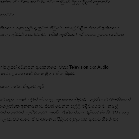
 ගන්න. ඒ වෙනකොට මං පිටකොටුවෙ මුදලාලිලත් අඳුනනවා.
‍යාවටද...
හාසය ගැන පුදුම දැනුමක් තිබුණා. ක්ලේ වලින් එයා ඒ ඉතිහාසය
් ගහලා අපිටත් පෙන්වනවා. අපිත් ඇමරිකන් ඉතිහාසය ඉගෙන ගත්තෙ
ic උසස් අධ්‍යාපන ආයතනයේ. විෂය Television සහ Audio
ධ්‍ය ඉගෙන ගත් එකම ශ්‍රී ලාංකික සිසුවා.
ගෙන ගන්න හිතුවෙ ඇයි...
ෂන් ගැන පොත් වලින් කියවලා දැනගෙන තිබුණා. ඇමරිකන් එම්බසියෙන්
ණා. එංගලන්තෙ ඉන්නකොට ජීවත් වෙන්න සල්ලි මදි වුණාම මං කළේ
න පුළුවන් උපරිම පවුම් තුනයි. ඒ කියන්නෙ රුපියල් තිහයි. TV හදලා
ං ලංකාවට ආවෙ ඒ තාක්ෂණය පිළිබඳ දැනුම සහ ආසාව හිතේ තද