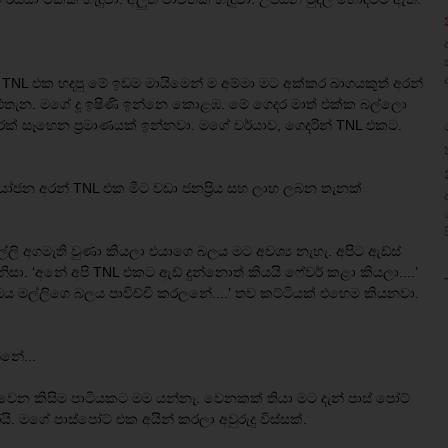
ා. TNL එක හදපු මේ ඉඩම මායිමෙන් ම අම්මා මට අක්කර බාගයකුත් අරන්
ෙ එතැන. මගේ දූ ඉෂිණි ඉන්නෙ කොළඹ. මේ ගෙදර මාත් එක්ක බල්ලො
ක් සෑහෙන ප්‍රමාණයක් ඉන්නවා. මගේ චර්යාව, ගෙදරින් TNL එකට.
ජන අරන් TNL එක මීට වඩා ජනප්‍රිය සහ ලාභ ලබන තැනක්
්ලි අගමැති වුණා කියලා එයාගෙ බලය මට අවශ්‍ය නැහැ. අපිට ඇඩ්ස්
සා. ‘අනේ අපි TNL එකට ඇඩ් දුන්නොත් කියයි ෆේවර් කළා කියලා....’
ඔය මල්ලිගෙ බලය පාවිච්චි කරලනේ....’ තව කට්ටියක් එහෙම කියනවා.
නේ...
ර වෙන කිසිම පාටියකට මම යන්නෑ. වෙනකක් තියා මට දැන් පාස් පෝට්
. මගේ පාස්පෝට් එක අයින් කරලා අවුරුදු විස්සක්.