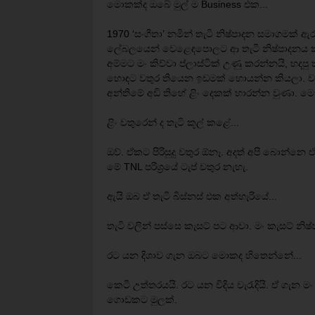
මොකක්ද ඔබේ මුල් ම Business එක...
1970 ‘සංගීතා’ නමින් තැටි නිෂ්පාදන සමාගමක් ඇරැ
ලේබලයෙන් වෙළෙඳපොලට ආ තැටි නිෂ්පාදනය කළ
අම්මට මං කිව්වා ප්ලාස්ටික් උණු කරන්නයි, හදප
හොඳට වතුර තියෙන ඉඩමක් හොයන්න කියලා. වතු
අන්තිමේ අඩි තිහේ ළිං දෙකක් හාරන්න වුණා. මො
ළිං වතුරෙන් ද තැටි කූල් කළේ...
ඔව්. ඒකට පිරිසුදු වතුර ඕනෑ. අදත් අපි බොන්නෙ 
මේ TNL පරිශ්‍රයේ ටැප් වතුර නැහැ.
ඇයි ඔබ ඒ තැටි බිස්නස් එක අත්හැරියේ...
තැටි වලින් පස්සෙ කැසට් පට ආවා. මං කැසට් නිෂ
රට යන දිශාව ගැන ඔබට මොකද හිතෙන්නේ...
කෙටි උත්තරයයි. රට යන විදිය වැරැදියි. ඒ ගැන ම
ගොඩකට මුලක්.