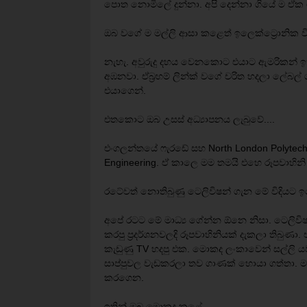
පොත නොමිලේ දුන්නා. අපි දෙන්නා ගියේ ම ඒක
ඔබ වගේ ම මල්ලි ආසා කළෙත් ඉලෙක්ට්‍රොනික විද්
නැහැ. අවුරුදු දහය වෙනකොට එයාට ඇමරිකන් ඉති
අඹනවා. ඒබ්‍රහම් ලින්ක් වගේ චරිත හදලා ලේබල
එයාගෙන්.
එතකොට ඔබ උසස් අධ්‍යාපනය ලැබුවේ....
එංගලන්තයේ ෆැරඩේ සහ North London Polytechn
Engineering. ඒ කාලෙ මම තමයි එහෙ රූපවාහිනි මා
රටේවත් නොතිබුණු ටෙලිවිෂන් ගැන මේ විදියට ඉ
අපේ රටට මේ මාධ්‍ය ගේන්න ඕනෙ නිසා. ටෙලිවි
කරපු ප්‍රදර්ශනවලදි රූපවාහිනියක් දැකලා තිබු
කැඩුණු TV හදපු එක. මොකද ලංකාවෙන් සල්ලි යවන්
සාප්පුවල වැඩකරලා තව ගාණක් හොයා ගත්තා. ම
කරගෙන.
ඉතින් ඔබ මොකද කළේ...