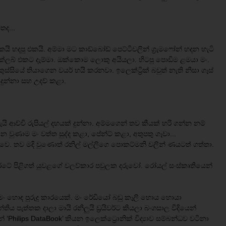
තද...
දපු එකයි. අම්මා මට කාඩ්බෝඩ් පෙට්ටිවලින් ග්‍රැමෆෝන් හදන හැටි
ක්ලබ් එකට දැම්මා. ඔක්කොම ලොකු අයියලා. හිටපු පොඩිම ළමයා මං.
සියේ තියාගෙන වයර් හයි කරනවා. ඉලෙක්ට්‍රික් බවුත් නැති නිසා ගෑස්
ුන්නා සහ උදව් කළා.
ි ආච්චි රුපියල් දහයක් දුන්නා. අම්මගෙන් තව කීයක් හරි ගන්න නම්
ුණාම මං වත්ත සුද්ද කළා, පේන්ට් කළා, අතුපතු ගෑවා...
වෙ. තව මදි වුණොත් රනිල් මල්ලිගෙ පොකට්මනි වලින් ණයටත් ගත්තා.
කියන රටේ පිළිගත් යුවළගේ වලව්කාර පවුලක දරුවෝ. රෝයල් සංස්කෘතියෙන්
ං හොඳ පුරුදු කාරයෙක්. මං රේඩියෝ බඩු කෑලි හොය හොයා
තිය පැත්තක දාලා මායි රනිලුයි ඩ්‍රයිවර්ට කියලා බංගසාල වීදියෙන්
 ‘Philips DataBook’ කියන ඉලෙක්ට්‍රොනික් විද්‍යාව සම්බන්ධව වටිනා