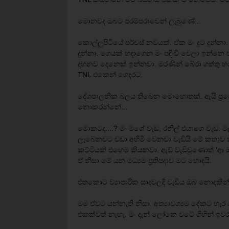
මොනවද ඔබට පරම්පරාවෙන් ලැබුණේ...
කොල්ලුපිටියේ පර්චස් නවයක්. ඒක මං දූට දුන්න
දුන්නා. ගෙයක් හදාගෙන මං පදිංචි වෙලා ඉන්න
දහනව දෙනෙක් ඉන්නවා. මරණින් බේරා ගත්තු හර
TNL එකෙන් ගෙදරට.
දේශපාලනික බලය තිබෙන මොහොතක්. ඇයි ප්‍රයෝ
නොකරන්නේ...
මොකටද....? මං මගේ වැඩ, රනිල් එයාගෙ වැඩ. මල
ලැබෙනවට වඩා අහිමි වෙනවා වැඩියි මේ කතාව නි
කට්ටියක් එහෙම කියනවා. ඇඩ් වැඩිවුණොත් ‘ආ 
ඒ නිසා මේ යන මධ්‍යම ප්‍රතිපදාව මට හොඳයි.
එතකොට ව්‍යාපාරික සාදවලදි වැඩිය ඔබ නොදකින්
මම ඒවට යන්නැති නිසා. අත්‍යාවශ්‍යම දේකට හැ
එකක්වත් නැහැ. මං දැන් ලෝකෙ වටේ ගිහින් ඉවරයි