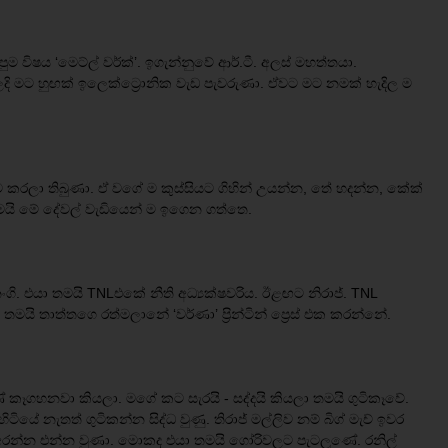
ෂය ‘මෙට්ල් වර්ක්’. ඉගැන්නුවේ ආර්.ටී. අලස් මහත්තයා.
 මට හුඟක් ඉලෙක්ට්‍රොනික වැඩ පැවරුණා. ඒවට මට නමක් හැදිල ම
යම කරලා තිබුණා. ඒ වගේ ම කුස්සියට ගිහින් උයන්න, තේ හදන්න, කේක්
මයි මේ දේවල් වැඩියෙන් ම ඉගෙන ගත්තෙ.
ගි. එයා තමයි TNLඑකේ නීති අධ්‍යක්ෂවරිය. ඊළඟට නිරාජ්. TNL
යි තාත්තගෙ රත්මලානේ ‘වර්ණා’ ප්‍රින්ටින් ප්‍රෙස් එක කරන්නේ.
කෑගහනවා කියලා. මගේ කට සැරයි - සද්දයි කියලා තමයි ගුටිකෑවේ.
ියේ නැතත් ගුටිකන්න සිද්ධ වුණු. තිරාජ් මල්ලිව නම් බිග් මැච් ඉවර
 අරන්න එන්න වුණා. මොකද එයා තමයි ගෝරිවලට පැටලුණේ. රනිල්