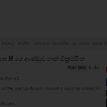
තරුකැට
කාලීන
දේශපාලන
ව්‍යාපාරික
සුව අසපුව
පාඨක පි
ෙ JR ගෙ ආණ්ඩුව ශාන් වික්‍රමසිංහ
PRINT
EMAIL
A
A
-
+
ම් නිහඬ ඇයි...
මට TNL එකේ වැඩ තියෙනවා. හැමදාමත් රෑ දොළහ එක වෙනකල් මම
ය යුතු ද...