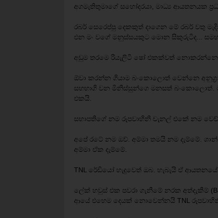
අගමැතිතුමාගේ සහෝදරයා, මාධ්‍ය ආයතනයක ප්‍රධා
රබර් සෙරෙප්පු දෙකකුත් දාගෙන මේ රබර් වතු ම
එන මං වගේ මනුස්සයකුට මොන සිකුරුටිද... සමහරු
අඩුම තරමෙ රියැලිටි ෂෝ එකක්වත් නොකරන්නෙ 
ඕවා කරන්න ගියාම බංකොලොත් වෙන්නෙ අනුග්
සහභාගි ‍වන මිනිස්සුන්ගෙ මනසත් බංකොලොත්. ම
එකයි.
සභාපතිගේ නම රූපවාහිනි චැනල් එකේ නම වෙච්
අපේ ‍රටේ නම ඔව්. අම්මා තමයි නම දැම්මේ. ශාන
අම්මා ඒක දැම්මේ.
TNL රේඩියෝ හැදුවෙත් ඔබ. හැබැයි ඒ ආයත‍නයේ
ලේක් හවුස් එක පවරා ගැනීමේ නරක අත්දැකීම් (B
ආයේ එහෙම දෙයක් නොවෙන්නයි TNL රූපවාහි