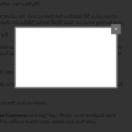
නියා. කෝ සෙකියුරිටි...
ැදින් කඩේට යන, ඕනෙ වුණොත් පාන් ගෙඩියකුත් සිලි මල්ලෙ දාගෙන
න්ට නම් වැසිකිලි යන්නත් සිකුරිටි ඕනේ. මට එහෙම ප්‍රශ්නයක් නැහැ.
✕
ඇයි...
‍රාහක ආයතන. අද එහෙම වෙලා තියෙනවා. අනිත් අතට ඕවා බලන සහ
ගේ දැක්ම, රූපවාහිනිය යනු, යහපත් මාධ්‍ය භාවිතාවක් පමණයි කියන
චි, එකම අවස්ථාව මේකද...
්තිලාල් නිල් කාන්ත මගේ නමින් භාවිත වන, ‘ශාන්’ කොටස අරන් තමයි
 සභාපති, ඔබේ සහෝදරයා...
ad Experience) අපේ පවුල් විඳලා තිබුණා. මොන ආණ්ඩුවක් ආවත්
නි හා රේඩියෝ ආයතන දෙක, දෙකක් ලෙස වෙන් කළේ.