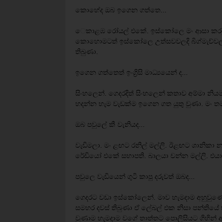
කොහේද ඔබ ඉගෙන ගත්තෙ...
‍ෙකාළඹ රෝයල් එකේ. ඉස්කෝලෙ මං ආසා කරපුම වි
කොහොමටත් ඉස්කෝලෙ උත්සවවලදි බිග්මැච්වලදි
තිබුණා.
ඉගෙන ගත්තෙත් ඉංග්‍රිසි මාධ්‍යයෙන් ද...
සිංහලෙන්. ගෙදරදිත් සිංහලෙන් කතාව අම්මා නි
හදන්න හැම වැඩක්ම ඉගෙන ගත යුතු වුණා. මං ත
ඔබ පවුලේ කී වැනියද...
වැඩිමලා. මං ළඟට රනිල් මල්ලි. ඊළඟට ශානිකා නං
රේඩියෝ එකේ සභාපති. බාලයා චන්න මල්ලි. එයා තම
පවුලෙ වැඩියෙන් ගුටි කාපු දරුවත් ඔබද...
ගෙදරට වඩා ඉස්කෝලෙන්. මාව හැමදාම අහුවුණේ 
සමහර දවස් තිබුණා ඒ ලේබල් එක නිසා පන්තියේ හිට
වුණාම හැමදාම වගේ තාත්තට පොලිසියට ගිහින්