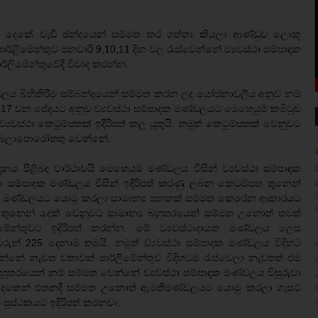
් දෙකේ වැඩි ඡන්දයෙන් සම්මත කර ගත්තා කියලා ආණ්ඩුව ලොකූ
ර්ළිමේන්තුව ජනවාරි 9,10,11 දින වල රැස්වෙන්නේ ව්‍යවස්ථා සම්පාදක
ාර්ලිමේන්තුවේදී විවාද කරන්න.
ණ්ඩලය බිහිකිරීම සම්බන්දයෙන් සම්මත කරන ලද යෝජනාවලිය අනුව නම්
 17 වන ඡේදයට අනුව ව්‍යවස්ථා සම්පාදක මණ්ඩලයට මෙහෙයුම් කමිටුව
 ව්‍යවස්ථා කෙටුම්පතක් ඉදිරිපත් කල යුතුයි. නමුත් කෙටුම්පතක් වෙනුවට
වීමට බලාපොරෝතතු වෙන්නේ.
ාදනය පිළිබද වාර්ථාවයි මෙහෙයුම් මණ්ඩලය විසින් ව්‍යවස්ථා සම්පාදක
ථා සම්පාදක මණ්ඩලය විසින් ඉදිරිපත් කරණු ලබන කෙටුම්පත තුනෙන්
ි මණ්ඩලයට යොමු කරලා සාමාන්‍ය පනතක් සම්මත කෙරෙන ආකාරයට
මේක තුනෙන් දෙක් වෙනුවට සාමාන්‍ය බහුතරයෙන් සම්මත උනොත් තවත්
මේන්තුවට ඉදිරිපත් කරන්න. මේ ව්‍යවස්ථාදායක මණ්ඩලය ලෙස
රීවරුන් 225 දෙනාම තමයි. නමුත් ව්‍යවස්ථා සම්පාදක මණ්ඩලය විදිහට
ෙන්නේ නැවත වතාවක් පාර්ලිමේන්තුව විදිහටම රැස්වෙලා නැවතත් එම
බහුතරයෙන් නම් සම්මත වෙන්නේ ව්‍යවස්ථා සම්පාදක මණ්ඩලය විසුරුවා
් දෙකෙන් එතනදී සම්මත උනොත් ඇමතිමණ්ඩලයට යොමු කරලා ගැසට්
ය පුස්ථකයට ඉදිරිපත් කරනවා.