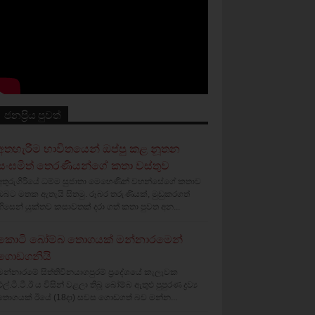
ජනප්‍රිය පුවත්
අතහැරීම භාවිතයෙන් ඔප්පු කළ නූතන
සංඝමිත් තෙරණියන්ගේ කතා වස්‌තුව
අතුරුගිරියේ ධම්ම සුජාතා මෙහෙණින් වහන්සේගේ කතාව
ඔබට මතක ඇතැයි සිතමු. රූබර තරුණියක්‌, මුඩුකරගත්
හිසෙන් යුක්‌තව කසාවතක්‌ දරා ගත් කතා පුවත අන...
කොටි බෝම්බ තොගයක් මන්නාරමෙන්
ගොඩගනියි
මන්නාරමේ සිත්තිවිනයාගපුරම් ප්‍රදේශයේ කැලෑවක
එල්.ටී.ටී.ඊ ය විසින් වළලා තිබූ බෝම්බ ඇතුළු පුපුරණ ද්‍රව්‍ය
තොගයක් ඊයේ (18දා) සවස ගොඩගත් බව මන්න...