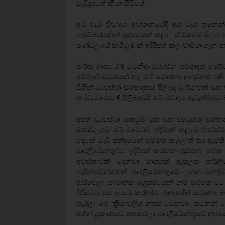
වැඩිදුරටත් කියා සිටියේ.
අය වැය විවාදය අවසානයේදී අය වැය තුනෙන
ආඩම්බරයකින් ප්‍රකාශයන් කලා . ඒ වගේම මීලග පා
මණ්ඩලයේ කමිටු 6 ක් ඉදිරිපත් කල වාර්ථා ගැන ප
මාර්තු මාසයේ 9 වෙනිදා ව්‍යවස්ථා සම්පාදක ම
මෙවැනි විවාදයක් නෑ. එහි යෝජනා අනුවනම් එහි
විසින් ව්‍යවස්ථා සම්පාදනය පිලිබද වාර්ථාවක් සහ
කමිටු වාර්තා 6 පිළිබදවයි මේ විවාදය පැවැත්
අළුත් ව්‍යවස්ථා කෙටුම් පත සහ ව්‍යවස්ථා සම්ප
මණ්ඩලයට මේ වාර්ථාව ඉදිරිපත් කලාම ව්‍යවස්
දෙකේ වැඩි ඡන්දයෙන් සම්මත කලොත් එය ඇමත
පාර්ලිමේන්තුවට ඉදිරිපත් කරන්න පුළුවන්. 
අවස්තාවක් දෙනවා මාසයක් ඇතුලත පාර්ලි
හැදින්වෙන්නෙත් පාර්ලිමේන්තුවේ ඉන්න මන්ත්‍
රැස්වෙලා සාමාන්‍ය බහුතරයෙන් නම් සම්මත ව
පිරිසටම එය යොමු කරනවා. එතැනදීත් සාමාන්‍ය 
හැරලා මේ ක්‍රියාවලිය නතර වෙනවා. තුනෙන
මගින් ප්‍රකාශයට පක්කරලා පාර්ලිමේන්තුවේ න්‍යා