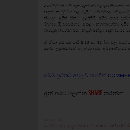
ආණ්ඩුවටත් මේ ගැන දැන් ඉව වැටිලා තියෙන්නේ
හදන්නේ මුට්ටිය දාල බැලීම. මේ විවාදයේදී ආණ්ඩ
කියලා. අපිත් ඒකට ලෑස්තියි. අපිට සහය දක
විවාදයේදී ව්‍යවස්ථාව රැකලා කතාකරන්න. අපිට
කටයුතු කරන්න එපා. නමුත් ඡන්දය දෙන දවසට ව්
ඒ නිසා මේ ජනවාරි 9.10 හා 11 දින වල පවත්
ගන්න ලැබෙන්නේ නෑ කියන එක අපි ආණ්ඩුවට ක
මෙම පුවතට අදාලව පහතින් COMME
අන් අයට බලන්න
SHARE
කරන්න
NEWER POST
චෝප්පෙට ඇඳ හමුදාව ජනතාවගෙන් දුරස් ක