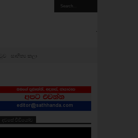
.
ටුව
සාහිත්‍ය කලා
දවසේ වීඩියෝව