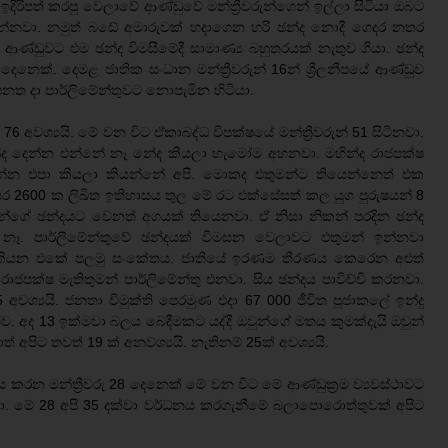
දිරිපත් කරපු වෙලාවේ ආණ්ඩුවේ මන්ත්‍රීවරුන්ගෙන් ඉල්ලා සිටියා ඔබට
න්නවා. නමුත් බඩේ අමාරුවක් හදාගෙන හරි ඡන්ද නොදී ගෙදර නතර
ණ්ඩුවට එම ඡන්ද විමසීමේදී සාමාණ්‍ය බහුතරයක් නැතුව ගියා. ඡන්ද
දෙනෙක්. දෙමළ ජාතික සංධාන මන්ත්‍රීවරුන් 16න් ශ්‍රීලනීපයේ ආණ්ඩුව
පනත දා පාර්ලිමේන්තුවට නොපැමින හිටියා.
රු 76 අවශ්‍යයි. මේ වන විට ඒකාබද්ධ විපක්ෂයේ මන්ත්‍රීවරුන් 51 සිටිනවා.
න්ද දෙන්න එන්නේ නෑ නේද කියලා හැමෝම අහනවා. මහින්ද රාජපක්ෂ
එන්න එපා කියලා කියන්නේ අපි. මොකද එතුමන්ට තියෙන්නෙත් එක
වසර 2600 ක ලිඛිත ඉතිහාසය තුල මේ රට එක්සේසත් කල යුග පුරුෂයන් 8
න්ගේ ඡන්දයට වෙනත් අගයක් තියෙනවා. ඒ නිසා නිකන් පරදින ඡන්ද
නෑ. පාර්ලිමේන්තුවේ ඡන්දයක් විමසන වෙලාවට එතුමන් ඉන්නවා
කියන එකේ පලමු සංකේතය. ජාතියේ ඉරණම තීරණය කෙරෙන අළුත්
රාජපක්ෂ මැතිතුමන් පාර්ලිමේන්තු එනවා. සිය ඡන්දය පාවිච්චි කරනවා.
 අවශ්‍යයි. ජනතා විමුක්ති පෙරමුණ එදා 67 000 ජීවිත පූජාකලේ ඉන්දු
 අද 13 ඉක්මවා බලය බෙදීමකට යද්දී ඔවුන්ගේ මතය කුමක්දැයි ඔවුන්
් අපිට තවත් 19 ක් අනවශ්‍යයි. නැතිනම් 25ක් අවශ්‍යයි.
 කරන මන්ත්‍රීවරු 28 දෙනෙක් මේ වන විට මේ ආණ්ඩුක්‍රම ව්‍යවස්ථාවට
. මේ 28 අපි 35 දක්වා වර්ධනය කරගැනීමේ බලාපොරොත්තුවක් අපිට