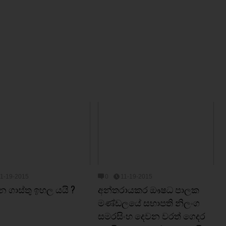
11-19-2015
0
11-19-2015
න ගාස්තු ඉහල යයි ?
අන්තරායකර ඖෂධ පාලක
මණ්ඩලයේ සභාපති නිලංග
සමරසිංහ දෙවන වරත් ගෙදර