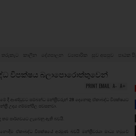
තරුකැට
කාලීන
දේශපාලන
ව්‍යාපාරික
සුව අසපුව
පාඨක පි
ද්ධ විපක්ෂය බලාපොරොත්තුවෙන්
PRINT
EMAIL
A
A
-
+
සීමේ දී ආණ්ඩුවට සම්බන්ධ මන්ත‍්‍රීවරුන් 28 දෙනෙකු ඒකාබද්ධ විපක්ෂයට
්ත‍්‍රී උදය ගම්මන්පිල පවසනවා.
 ද තම පාර්ශවයට ලැබෙනු ඇති බවයි.
ොදීම ඒකාබද්ධ විපක්ෂයේ අරමුණ බවයි මන්ත‍්‍රීවරයා මාධ්‍ය හමුවේ