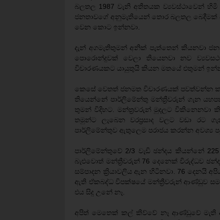
බලතල 1987 වැනි අතීතයක ව්‍යවස්ථාවෙන් හිම
ජනතාවගේ අනුමැතියෙන් තොර බලතල බෙදීමක් අපි
වෙන කොට ඉන්නවා.
දැන් අගමැතිතුමන් අනික් පැත්තෙන් කියනවා ජන
පොරොන්දුවක් වෙලා තියෙනවා නව ව්‍යවස
විචාරණයකට යායුතුයි කියන මතයේ එතුමන් ඉන්
කෙසේ වෙතත් ජනමත විචාරණයක් පවත්වන්න කලින
තියෙන්නේ පාර්ලිමේන්තු මන්ත්‍රීවරුන් ගැන යහපත් 
තුමන් විදිහට. මන්ත්‍රවරුන් මුදලට විකිනෙ
තමුන්ට ලැබෙන වරප්‍රසාද වලට වඩා රට ගැන හ
පාර්ලිමේන්තුව ඇතුලෙම පරාජය කරන්න අවශ්‍ය ප
පාර්ලිමේන්තුවේ 2/3 වැඩි ඡන්දය කියන්නේ 225
බැළුවොත් මන්ත්‍රීවරුන් 76 දෙනෙක් විරුද්ධව ඡ
සම්පාදන ක්‍රියාවලිය ඇන හිටිනවා. 76 දෙනයි 
ඇති ඒකබද්ධ විපක්ෂයේ මන්ත්‍රීවරුන් ආණ්ඩුව
එය සිදු උනේ නෑ.
අපිත් මෙතෙක් කල් කිව්වේ නෑ ආණ්ඩුවේ මැති