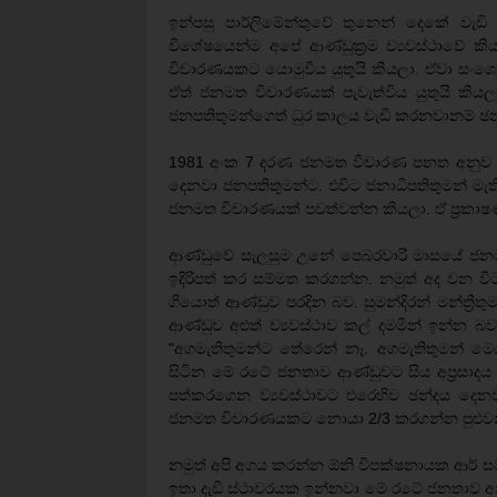
ඉන්පසු පාර්ලිමේන්තුවේ තුනෙන් දෙකේ ව
විශේෂයෙන්ම අපේ ආණ්ඩුක්‍රම ව්‍යවස්ථාවේ 
විචාරණයකට යොමුවිය යුතුයි කියලා. ඒවා ස
ඒත් ජනමත විචාරණයක් පැවැත්විය යුතුයි කිය
ජනපතිතුමන්ගෙත් ධුර කාලය වැඩි කරනවානම් ඡ
1981 අංක 7 දරණ ජනමත විචාරණ පනත අනුව පාර
දෙනවා ජනපතිතුමන්ට. එවිට ජනාධිපතිතුමන් මැ
ජනමත විචාරණයක් පවත්වන්න කියලා. ඒ ප්‍රකාෂ
ආණ්ඩුවේ සැලසුම උනේ පෙබරවාරි මාසයේ ජනමත 
ඉදිරිපත් කර සම්මත කරගන්න. නමුත් අද වන ව
ගියොත් ආණ්ඩුව පරදින බව. සුමන්දිරන් මන්ත්‍රී
ආණ්ඩුව අළුත් ව්‍යවස්ථාව කල් දමමින් ඉන්න
"අගමැතිතුමන්ට තේරෙන් නෑ. අගමැතිතුමන්
සිටින මේ රටේ ජනතාව ආණ්ඩුවට සිය අප්‍රස
පත්කරගෙන ව්‍යවස්ථාවට එරෙහිව ඡන්දය දෙනව
ජනමත විචාරණයකට නොයා 2/3 කරගන්න පුළුවන්
නමුත් අපි අගය කරන්න ඕනි විපක්ෂනායක ආර් සම්බ
ඉතා දැඩි ස්ථාවරයක ඉන්නවා මේ රටේ ජනතාව 