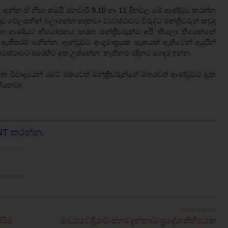
. අන්න ඒ නිසා තමයි ජනවාරි 9.10 හා 11 දිනවල මේ ආණ්ඩුව කරන්න
ුව වේලසනින් බලාගන්න හදනවා ව්‍යවස්ථාවට විරුද්ධ මන්ත්‍රීවරුන් කවුද
්වන ආණ්ඩුව නියෝජනය කරන මන්ත්‍රීවරුන්ට අපි කියලා තියෙන්නේ
 ඇතිතරම් බනින්න. ආන්ඩුවට අංශුමාත්‍රයක සැකයක් ඇතිවෙන් අයුරින්
‍යවස්ථාවට එරෙහිව අත උස්සන්න. නැතිනම් එදිනට ගෙදර ඉන්න.
වන විවාදයෙන් රටේ මතයවත් මන්ත්‍රීවරුන්ගේ මතයවත් ආණ්ඩුවට දැක
ියනවා.
NT කරන්න.
OLDER POST
ිරීම
මාධ්‍යවේදීයාට පහර දුන්නාට ප්‍රදේශ කිහිපයක