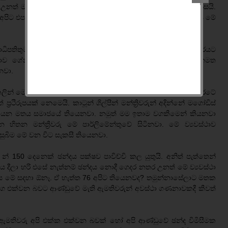
ි උනත් මහ පොලවේ ක්‍රියාත්මක නොවුනේ ජනතාව ඊට එරෙහි නිසයි.
ට එපා කියන ඉතාම ප්‍රජාතන්ත්‍රවාදී තැනක දෙමල ජාතික සංධානය මේ
ාධිපතිතුමන්ට තේරෙන්නේ නැතිළු. එතුමන් කියනවා අපි ජාත්‍යන්තරයට
ථාව ගේනවා කියලා. ඒ නිසා අවධානම අරගෙන හරි අපි ජනමත
නවා.
් මෙය පාර්ලිමේන්තුවේ 2/3 සම්මත කරගත යුතුයි. මේ වන විට රටේ
ප්‍රථිරූපයක් නෙමෙයි. කාටූන් ශිල්පීන් මන්ත්‍රිවරුන් අදින්නේ මගෝඩිස්
නවා කියන මතය සමාජයේ තියෙනවා. නමුත් මම ඉතාම වගකීමෙන් කියනවා
ිතන මන්ත්‍රීවරු මේ පාර්ලිමේන්තුවේ සිටිනවා. මේ ව්‍යවස්ථාව
සුබිම මේ වන විට සැකසී තියෙනවා.
 න් 150 දෙනෙක් ඡන්දය පක්ෂව පාවිච්චි කල යුතුයි. අනිත් පැත්තෙන්
න්දය දීලා හරි එසේ නැත්නම් ඡන්දය නොදී ගෙදර නතර උනත් මේ ව්‍යවස්ථා
අපිය මේ සදහා ඕනෑ. ඒ හැත්ත 76 අපිට තියෙනවද? තමුන්නාසේලාට මතක
 සමග එක්වන බවට ආණ්ඩුවේ මැති ඇමතිවරුන් අවස්ථා ගණනාවකදී කීවත්
 ඇමතිවරු අපි එක්ක එක්වන බවක් හෝ අපි ආණ්ඩුවේ ඡන්ද විමිසීමක