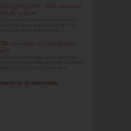
කබ්රාල්ලුත් අල්ලන්න - එජාප පසුපෙලෙන්
අගමැතිට ඉල්ලීමක්
හිටපු මහ බැංකු අධිපති අජිත් නිවාඩ් කබ්රාල්ගේ පාලන
සමයේ දීශ්‍ රී ලංකා මහ බැංකුවේ සිදු වූ බව කියන මහා
පරිමාණ මූල්‍ය ගනුදෙනු 13 ක් සම්බන්ධය...
ETCA ගැන සාකච්චා අද කොළඹදී ආරම්භ
කරයි
ඉන්දියාව සමග අත්සන් කිරීමට යෝජිත එට්කා ගිවිසුම
සම්බන්ධයෙන් සාකච්ඡා කිරීම සඳහා ඉන්දීය නියෝජිතයින්
පිරිසක් අද දිවයිනට පැමිණීමට නියමිතව තිබේ...
Tweets by @sathhandalk