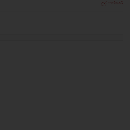
උද්ඝෝෂණ