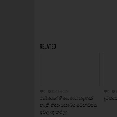
RELATED
0
11-19-2015
0
රාජිතගේ හිතවතාට තැනක්‌
දුරකථ
නැති නිසා සෞඛ්‍ය ටෙන්ඩරය
අවලංගු කරලා