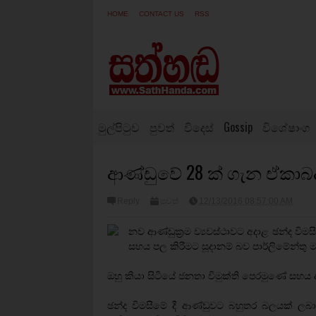
HOME
CONTACT US
RSS
මුල්පිටුව
පුවත්
විදෙස්
Gossip
විශේෂාංග
ආණ්ඩුවේ 28 ක් ගැන ඒකාබ
Reply
පුවත්
12/13/2016 08:57:00 AM
නව ආණ්ඩුක‍්‍රම ව්‍යවස්ථාවට අදාළ ඡන්ද විම
සහය පල කිරීමට සූදානම් බව පාර්ලිමේන්තු මන
ඔහු කියා සිටියේ ජනතා විමුක්ති පෙරමුණේ සහය
ඡන්ද විමසීමේ දී ආණ්ඩුවට බහුතර බලයක් ලබාන