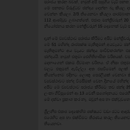
පරාජය කරන බවක්. නමුත් අපි පසුගිය වැට් පනත ඉ
මේ පනතට විරුද්ධව ඡන්දය දෙන්න බෑ කියල ද
වෙන්න කියලා. 2/3 තියෙනවා කියලා පාරම්බාන ආ
112 ආණ්ඩුව ලබාගත්තේ. එජාප මන්ත්‍රීවරුන් 20 
නියෝජනය කරන මන්ත්‍රීවරුන් 15 දෙනෙක් වැට් 
දැන් මේ ව්‍යවස්ථාව පරාජය කිරීමට අපිට මන්ත්‍රීව
මේ 51 මහින්ද රාජපක්ෂ මැතිතුමන් අයවැයට ඡ
මැතිතුමන්ට අය වැයට ඡන්දය පාවිච්කරන්න 
ඡන්දයයි. නමුත් එතුමා ඓහිතිහාසික චරිතයක්. 
දෙනාගෙන් එකම ජීවමාන චරිතය. ඒ නිසා එතුම
වලට එතුමන් ඇවිල්ලා අත එසවීමෙන් පලක් 
කියන්නෙම එදිනට ලොකු පෙරලියක් වෙනවා 
ව්‍යවස්ථාවට ඡන්ද විමසීමක් වෙන දිනයේ මහින්ද 
අපිට මේ ව්‍යවස්ථාව පරාජය කිරීමට තව ඡන්ද 25
ලංකා ගිවිසුමෙන් ආ 13 වෙනි සශෝදනයට එරෙහිව.
මේ දක්වා ප්‍රකාශ කර නෑ. ඔවුන් අප හා එක්වුවහොත
ශ්‍රීලනීප එඡාප දෙකෙහිම පක්ෂයට වඩා රටට ආදරය
එරෙහිව අප හා එක්වීමට තීරණය කරල තියෙනවා
තියෙනවා.