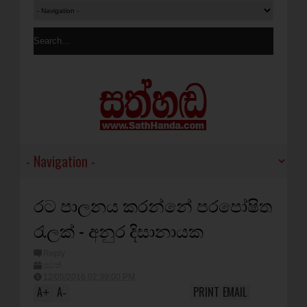
රට පාලනය කරන්නේ පරපෝෂිත
රැලක් - අනුර දිසානායක
Reply
පුවත්
12/05/2016 02:39:00 PM
A
A
PRINT
EMAIL
+
-