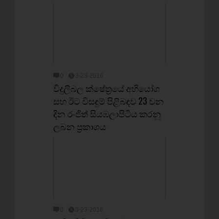
0
3-23-2016
විදුලිබල ක්ෂේත්‍රයේ අභියෝග
සහ ඊට විසඳුම් පිළිබඳව 23 වන
දින රංජිත් සියඹලාපිටිය කරනු
ලබන ප්‍රකාශය
0
3-23-2016