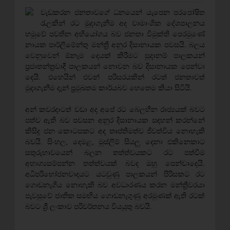
වැඩකරන ජනතාවගේ ධනයෙන් යැපෙන පරපෝෂිත
රැලකින් රට මුදාගැනීම අද වාමාංශික දේශපාලනය
හමුවේ පවතින අභියෝගය බව ජනතා විමුක්ති පෙරමුණේ
නායක පාර්ලිමේන්තු මන්ත්‍රී අනුර දිසානායක පවසයි. බලය
වෙනුවෙන් ඕනෑම දෙයක් කිරීමට සුදානම් පාලකයන්
ප්‍රජාතන්ත්‍රවාදී පාලකයන් නොවන බව දිසානායක පෙන්වා
දෙයි. එහෙයින් එවන් පරිසරයකින් රටත් ජනතාවත්
මුදාගැනීම දැන් ප්‍රමුඛතම කාර්යබව හෙතෙම කියා සිටියි.
අන් කවරදාටත් වඩා අද අපේ රට බෙලහීන රාජ්‍යයක් බවට
පත්ව ඇති බව පවසන අනුර දිසානායක සඳහන් කරන්නේ
කිසිදු ජන කොටසකට අද තෘප්තිමත්ව ජීවත්විය නොහැකි
බවයි. සිංහල, දෙමළ, මුස්ලිම් සියලු දෙනා එකිනෙකාට
සතුරුභාවයෙන් බලන තත්ත්වයකට රට පත්වීම
අභාග්‍යසම්පන්න තත්ත්වයක් බවද ඔහු පෙන්වාදෙයි.
අධිපරිභෝජනවාදයට යටවුණු පාලකයන් පිරිසකට රට
ගොඩනැගිය නොහැකි බව අවධාරණය කරන මන්ත්‍රීවරයා
පැවසුවේ ජාතික සමඟිය ගොඩනැගුණු අරමුණක් ඇති රටක්
බවට ශ්‍රී ලංකාව පරිවර්තනය වියයුතු බවයි.