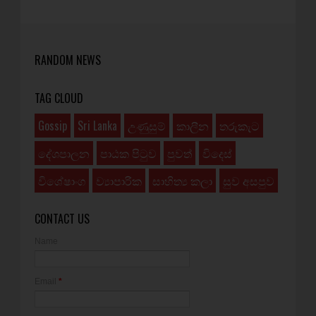
RANDOM NEWS
TAG CLOUD
Gossip
Sri Lanka
උණුසුම්
කාලීන
තරුකැට
දේශපාලන
පාඨක පිටුව
පුවත්
විදෙස්
විශේෂාංග
ව්‍යාපාරික
සාහිත්‍ය කලා
සුව අසපුව
CONTACT US
Name
Email
*