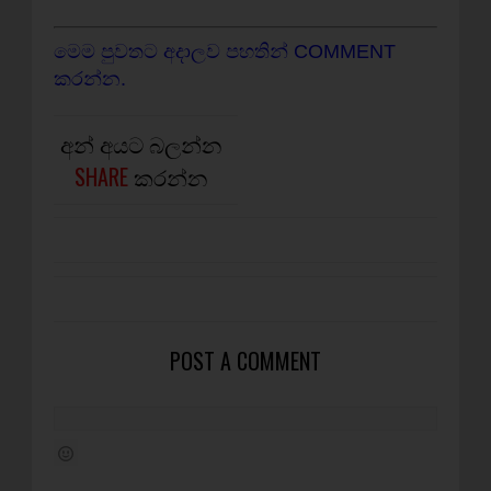
මෙම පුවතට අදාලව පහතින් COMMENT
කරන්න.
අන් අයට බලන්න
SHARE
කරන්න
POST A COMMENT