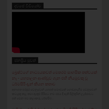
දවසේ වීඩියෝව
ජනප්‍රිය පුවත්
බ්‍රෙෂ්ට්ගේ නාට්‍යයකවත් මෙතරම් සාහසික තත්වයක්
නෑ - යහපාලන ආණ්ඩුව ගැන එහි නියමුවකු වූ
ධර්මසිරි දැන් කියන කතාව
අනාගත පරපුර වෙනුවෙන් යහපත් සමාජයක් ගොඩනැගීම වෙනුවෙන්
කටයුතු කළ තමා ඇතුළු පිරිසට නව රජය දී ඇති පිළිතුරින් ලැජ්ජාවට
පත් වෙන බව කලාකරු ධර්මසිර...