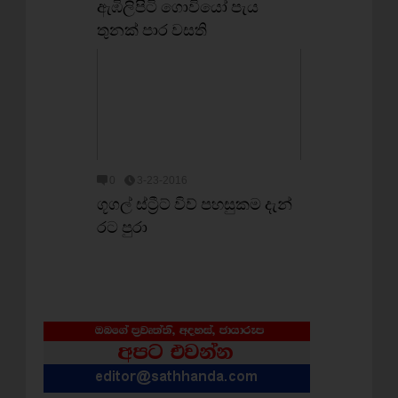
ඇඹිලිපිටි ගොවියෝ පැය
තුනක් පාර වසති
0
3-23-2016
ගූගල් ස්ට්‍රීට් විව් පහසුකම දැන්
රට පුරා