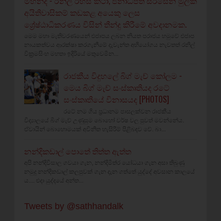
මහින්ද - රනිල් රහස් කථා, ජනාධිපති සිරිසේන මුලික
අයිතිවාසිකම් කඩකළ අයෙකු ලෙස
ශ්‍රේෂ්ඨාධිකරණය විසින් තීන්දු කිරීමේ අවදානමක.
මෙම මහා මැතිවරණයෙන් එජාපය ලබන නියත පරාජය හමුවේ එජාප
නායකත්වය ආරක්ෂා කරගැනීමේ දැවැන්ත අභියෝගය නැවතත් රනිල්
වික්‍රමසිංහ මහතා ඉදිරියේ මතුවෙමින...
රාජකීය විදුහලේ බිග් මැච් කෝලම -
මෙය බිග් මැච් සංස්කෘතියද රටේ
සංස්කෘතියේ විනාසයද [PHOTOS]
රටේ නම ගිය ප්‍රධානම පාසලක්වන රාජකීය
විද්‍යාලයේ බිග් මැච් උණුසුම බොහෝ වර්ෂ වල පුවත් මවන්නේය.
ඒවායින් බොහොමයක් අවිනීත හැසිරීම් පිළිබඳව වේ. බා...
නන්දිකඩාල් පොතේ තිත්ත ඇත්ත
අපි නන්දිවිසාල ගවයා ගැන, නන්දිමිත්ර යෝධයා ගැන අසා තිබුණු
නමුදු නන්දිකඩාල් කලපුවක් ගැන දැන ගත්තේ යුද්දේ අවසාන කාලයේ
ය.... එදා යුද්දයේ අන්ත...
Tweets by @sathhandalk