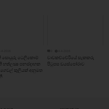
4-4-2016
0
4-4-2016
 සොයුරු ටෙලිකොම්
චාවකච්චේරියේ සැකකරු
ි හත්ලක්‍ෂ පනස්දාහක
පිටුපස ඩයස්පෝරාව
 ගෙවල් කුලියක් අනුමත
ී