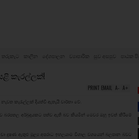
තරුකැට
කාලීන
දේශපාලන
ව්‍යාපාරික
සුව අසපුව
පාඨක පි
යළි කැරල්ලක්!
PRINT
EMAIL
A
A
-
+
 නැවත කැරැල්ලක් දියත්වී ඇතැයි වාර්තා වේ.
 ආන්ඩුව බරපතල අර්බුදයකට පත්ව ඇති බව කියමින් මෙවර ඔහු ඉවත් කිරීමේ
ා දූෂණ ඇතුළු මූල්‍ය අපරාධ ඉහලයාම විශාල වශයෙන් බලපාන බවට