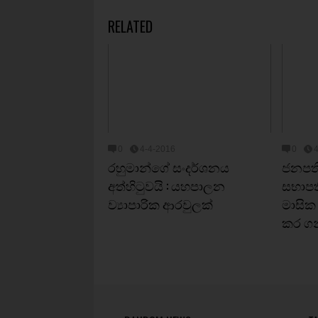
RELATED
0
4-4-2016
0
රහුමාන්ගේ සංදර්ශනය
ජනපති
අත්හිටුවයි : යහපාලන
සභාපත
ව්‍යාපාරික ආරවුලක්
මාසික
කර ගන