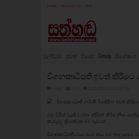
HOME
CONTACT US
RSS
මුල්පිටුව
පුවත්
විදෙස්
Gossip
විශේෂාංග
විගනකාධිපති ඉවත් කිරීමට 
Reply
පුවත්
12/31/2016 12:10:00 PM
විගණකාධිපති ගාමිණී විජේසිංහ ඉවත් කිරීමට
ඔහු විසින් වැරදි වාර්තා ඉදිරිපත් කිරීම නිසා
කැරැල්ල ක්‍රියාත්මක බව පැවසේ.
විගණකාධිපතිවරයා රටේ ණය බර ඉහලයාමට වංච