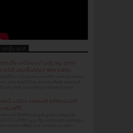
ජනප්‍රිය පුවත්
අතහැරීම භාවිතයෙන් ඔප්පු කළ නූතන
සංඝමිත් තෙරණියන්ගේ කතා වස්‌තුව
අතුරුගිරියේ ධම්ම සුජාතා මෙහෙණින් වහන්සේගේ කතාව
ඔබට මතක ඇතැයි සිතමු. රූබර තරුණියක්‌, මුඩුකරගත්
හිසෙන් යුක්‌තව කසාවතක්‌ දරා ගත් කතා පුවත අන...
කොටි බෝම්බ තොගයක් මන්නාරමෙන්
ගොඩගනියි
මන්නාරමේ සිත්තිවිනයාගපුරම් ප්‍රදේශයේ කැලෑවක
එල්.ටී.ටී.ඊ ය විසින් වළලා තිබූ බෝම්බ ඇතුළු පුපුරණ ද්‍රව්‍ය
තොගයක් ඊයේ (18දා) සවස ගොඩගත් බව මන්න...