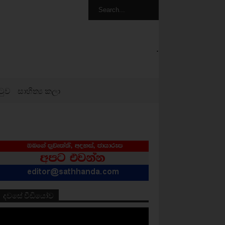
.
ටුව
සාහිත්‍ය කලා
දවසේ වීඩියෝව