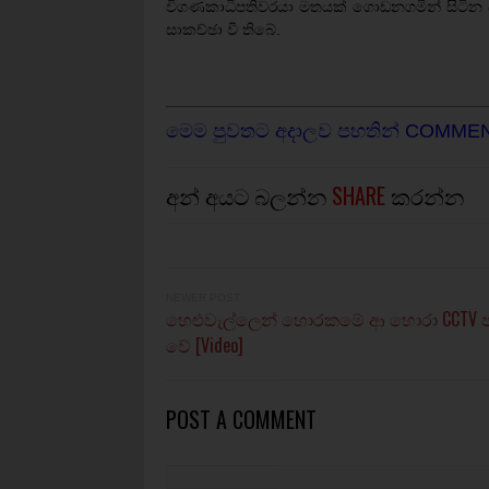
විගණකාධිපතිවරයා මතයක් ගොඩනගමින් සිටින බවත
සාකච්ඡා වී තිබේ.
මෙම පුවතට අදාලව පහතින් COMME
අන් අයට බලන්න
SHARE
කරන්න
NEWER POST
හෙළුවැල්ලෙන් හොරකමේ ආ හොරා CCTV 
වේ [Video]
POST A COMMENT