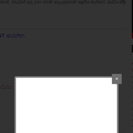
්, එබැවින් ඔහු වහා ඉවත් කළයුතුබවත් පසුගිය කැබිනට් රැස්වීමේදීද
NT කරන්න.
✕
පටිගත