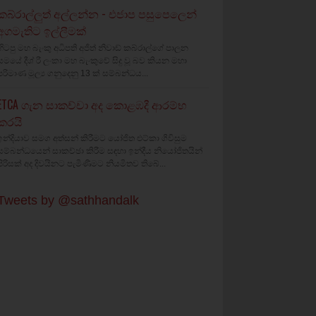
කබ්රාල්ලුත් අල්ලන්න - එජාප පසුපෙලෙන්
අගමැතිට ඉල්ලීමක්
හිටපු මහ බැංකු අධිපති අජිත් නිවාඩ් කබ්රාල්ගේ පාලන
සමයේ දීශ්‍ රී ලංකා මහ බැංකුවේ සිදු වූ බව කියන මහා
පරිමාණ මූල්‍ය ගනුදෙනු 13 ක් සම්බන්ධය...
ETCA ගැන සාකච්චා අද කොළඹදී ආරම්භ
කරයි
ඉන්දියාව සමග අත්සන් කිරීමට යෝජිත එට්කා ගිවිසුම
සම්බන්ධයෙන් සාකච්ඡා කිරීම සඳහා ඉන්දීය නියෝජිතයින්
පිරිසක් අද දිවයිනට පැමිණීමට නියමිතව තිබේ...
Tweets by @sathhandalk