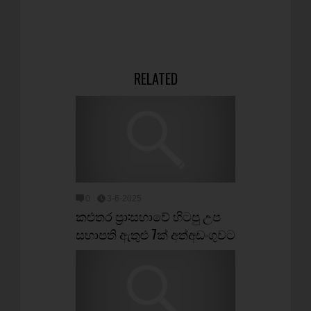
RELATED
0
3-6-2025
කළුතර ප්‍රා:සභාවේ හිටපු උප
සභාපති ඇතුළු 7ක් අත්අඩංගුවට