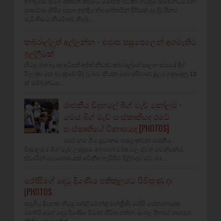
ඉන්දියාව සමග අත්සන් කිරීමට යෝජිත එට්කා ගිවිසුම සම්බන්ධයෙන්
සාකච්ඡා කිරීම සඳහා ඉන්දීය නියෝජිතයින් පිරිසක් අද දිවයිනට
පැමිණීමට නියමිතව තිබේ...
කබ්රාල්ලුත් අල්ලන්න - එජාප පසුපෙලෙන් අගමැතිට
ඉල්ලීමක්
හිටපු මහ බැංකු අධිපති අජිත් නිවාඩ් කබ්රාල්ගේ පාලන සමයේ දීශ්‍
රී ලංකා මහ බැංකුවේ සිදු වූ බව කියන මහා පරිමාණ මූල්‍ය ගනුදෙනු 13
ක් සම්බන්ධය...
රාජකීය විදුහලේ බිග් මැච් කෝලම -
මෙය බිග් මැච් සංස්කෘතියද රටේ
සංස්කෘතියේ විනාසයද [PHOTOS]
රටේ නම ගිය ප්‍රධානම පාසලක්වන රාජකීය
විද්‍යාලයේ බිග් මැච් උණුසුම බොහෝ වර්ෂ වල පුවත් මවන්නේය.
ඒවායින් බොහොමයක් අවිනීත හැසිරීම් පිළිබඳව වේ. බා...
රෝසිගේ දෙටු දියණිය පතිකුලයට පිවිසුණු දා
(PHOTOS
පසුගිය දිනෙක හිටපු පාර්ලිමේන්තු මන්ත්‍රීණි රෝසි සේනානායක
මහත්මියගේ දෙටු දියණිය විවාහ ගිවිස ගත්තා. මංගල දිනයේ ඡායරූප