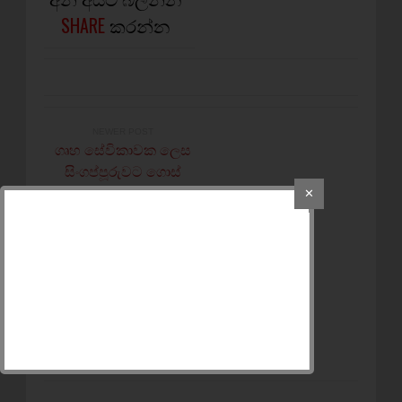
SHARE
කරන්න
NEWER POST
ගෘහ සේවිකාවක ලෙස
සිංගප්පූරුවට ගොස්
ව්‍යාපාරිකාවක වූ නිලූෂිකා
✕
OLDER POST
යහළුවාගේ පෙම්වතියට
අයුතු බලපෑම් කිරීම සහ
යහළුවාව පිස්සෙකු කර 6
පාරක් කරන්ට් ඇල්ලු බව
බරපතල චෝදනාවක්
(VIDEO)