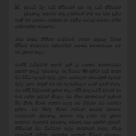
දුම්වැටි මිල වැඩි කිරීමෙන් සහ බදු වැඩි කිරීමෙන්
දුම්කොළ සමාගම පාඩු ලබන්නේ නම් එය වසා දැමිය
හැකි බව සෞඛ්‍ය පෝෂණ හා දේශීය වෛද්‍ය අමාත්‍ය රාජිත
සේනාරත්න පවසනවා.
රාජ්‍ය ඖෂධ නීතිගත සංස්ථාවේ ගම්පහ ඔසුසැල විවෘත
කිරීමේ අවස්ථාවට එක්වෙමින් සෞඛ්‍ය අමාත්‍යවරයා මේ
බව ප්‍රකාශ කළා.
මෙහිදී වැඩිදුරටත් අදහස් දැක් වූ සෞඛ්‍ය අමාත්‍යවරයා
සඳහන් කළේ “දුම්කොළ බදු සියයට 90 දක්වා වැඩි කරන
විට විවිධ බලපෑම් එල්ල වුනා. යහපාලන රජයෙනුත් බලපෑම්
එල්ල වුනා. නමුත් මම එම බලපෑම්වලට යටත් වුනේ නැහැ.
මට එහිදී විද්වතෙක් ප්‍රකාශ කළා ඉදිරි කාලයේ දී ඔබටත් රට
බාර ගන්න පුළුවන් කියලා. එම නිසා ජනතාවගේ පැත්තේ
සිට තීන්දු තීරණ ගන්නා ලෙස එම විද්වතා මට පෙන්වා
දුන්නා. මම තීන්දු තීරණ ගන්නේ අසරණ ජනතාව
වෙනුවෙන්. දුම්කොළ සමාගම පාඩු ලබන බව ප්‍රකාශ
කරනවා. එහෙනම් දුම්කොළ සමාගම වසා දමන්න පුළුවන්.
කිසිවෙක් ඊට විවේචන එල්ල කරන්නේ නැහැ. හිටපු
ජනාධිපති මහින්ද රාජපක්ෂ මහතාත් සිටියේ දුම්කොළ