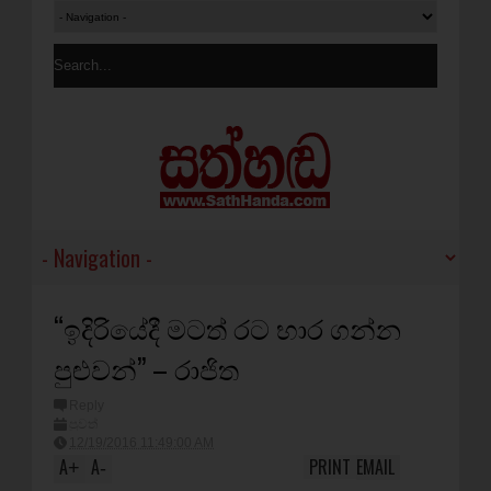
“ඉදිරියේදී මටත් රට භාර ගන්න
පුළුවන්” – රාජිත
Reply
පුවත්
12/19/2016 11:49:00 AM
A
A
PRINT
EMAIL
+
-