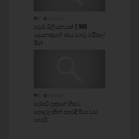
0
3-6-2025
පවුම් මිලියනයක් දී 900
දෙනෙකුගේ ණය ගෙවූ මයිකල්
ෂීන්
0
3-6-2025
සරසවි පුතුගේ හිසට
පොල්ලකින් පහරදී පියා වස
බොයි