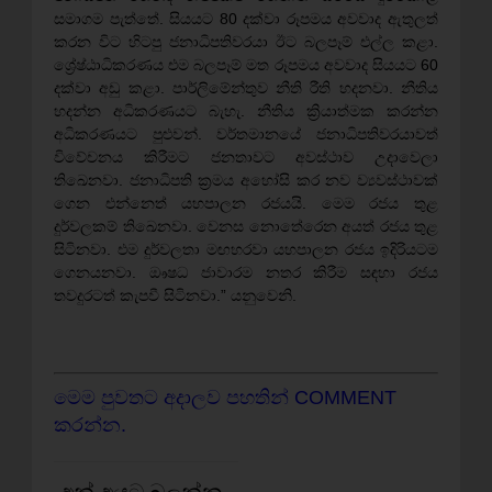
සමාගම පැත්තේ. සියයට 80 දක්වා රූපමය අවවාද ඇතුලත්
කරන විට හිටපු ජනාධිපතිවරයා ඊට බලපෑම් එල්ල කළා.
ශ්‍රේෂ්ඨාධිකරණය එම බලපෑම් මත රූපමය අවවාද සියයට 60
දක්වා අඩු කළා. පාර්ලිමේන්තුව නීති රීති හදනවා. නීතිය
හදන්න අධිකරණයට බැහැ. නීතිය ක්‍රියාත්මක කරන්න
අධිකරණයට පුළුවන්. වර්තමානයේ ජනාධිපතිවරයාවත්
විවේචනය කිරීමට ජනතාවට අවස්ථාව උදාවෙලා
තිඛෙනවා. ජනාධිපති ක්‍රමය අහෝසි කර නව ව්‍යවස්ථාවක්
ගෙන එන්නෙත් යහපාලන රජයයි. මෙම රජය තුළ
දුර්වලකම් තිඛෙනවා. වෙනස නොතේරෙන අයත් රජය තුළ
සිටිනවා. එම දුර්වලතා මඟහරවා යහපාලන රජය ඉදිරියටම
ගෙනයනවා. ඖෂධ ජාවාරම නතර කිරීම සඳහා රජය
තවදුරටත් කැපවී සිටිනවා.” යනුවෙනි.
මෙම පුවතට අදාලව පහතින් COMMENT
කරන්න.
අන් අයට බලන්න