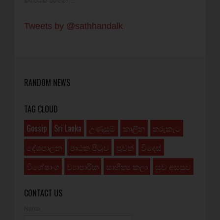
කිහිපයක් පහතින් ...
Tweets by @sathhandalk
RANDOM NEWS
TAG CLOUD
Gossip
Sri Lanka
උණුසුම්
කාලීන
තරුකැට
දේශපාලන
පාඨක පිටුව
පුවත්
විදෙස්
විශේෂාංග
ව්‍යාපාරික
සාහිත්‍ය කලා
සුව අසපුව
CONTACT US
Name