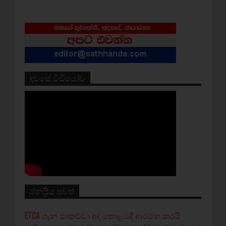
දවසේ වීඩියෝව
ජනප්‍රිය පුවත්
ETCA ගැන සාකච්චා අද කොළඹදී ආරම්භ කරයි