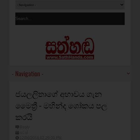
ජයලලිතාගේ අභාවය ගැන
මෛත්‍රී - මහින්ද ශෝකය පල
කරයි
Reply
පුවත්
12/06/2016 02:29:00 PM