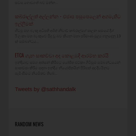
සවස ගොඩගත් බව මන්න...
කබ්රාල්ලුත් අල්ලන්න - එජාප පසුපෙලෙන් අගමැතිට
ඉල්ලීමක්
හිටපු මහ බැංකු අධිපති අජිත් නිවාඩ් කබ්රාල්ගේ පාලන සමයේ දීශ්‍
රී ලංකා මහ බැංකුවේ සිදු වූ බව කියන මහා පරිමාණ මූල්‍ය ගනුදෙනු 13
ක් සම්බන්ධය...
ETCA ගැන සාකච්චා අද කොළඹදී ආරම්භ කරයි
ඉන්දියාව සමග අත්සන් කිරීමට යෝජිත එට්කා ගිවිසුම සම්බන්ධයෙන්
සාකච්ඡා කිරීම සඳහා ඉන්දීය නියෝජිතයින් පිරිසක් අද දිවයිනට
පැමිණීමට නියමිතව තිබේ...
Tweets by @sathhandalk
RANDOM NEWS