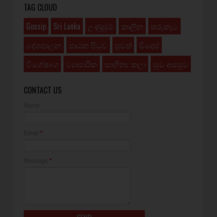
TAG CLOUD
Gossip
Sri Lanka
උණුසුම්
කාලීන
තරුකැට
දේශපාලන
පාඨක පිටුව
පුවත්
විදෙස්
විශේෂාංග
ව්‍යාපාරික
සාහිත්‍ය කලා
සුව අසපුව
CONTACT US
Name
Email
*
Message
*