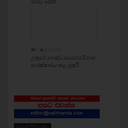
පාරට බසිති
0
11-28-2016
උතුරේ බෞද්ධ වෙහෙර විහාර
සංරක්ෂණය කළ යුතුයි
දවසේ වීඩියෝව