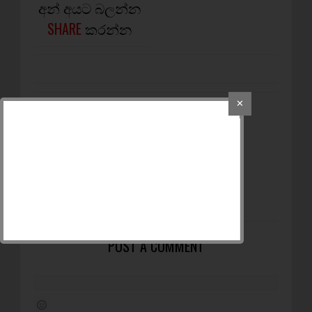
අන් අයට බලන්න
SHARE
කරන්න
✕
NEWER POST
ජයලලිතාගේ අභාවයට
උතුරු සභාවත් කල් තබයි
OLDER POST
ජයලලිතාගේ අවසන්
කටයුතු අද පස්වරුවේ
POST A COMMENT