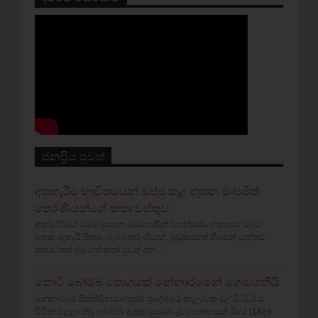
ජනප්‍රිය පුවත්
අතහැරීම භාවිතයෙන් ඔප්පු කළ නූතන සංඝමිත්
තෙරණියන්ගේ කතා වස්‌තුව
අතුරුගිරියේ ධම්ම සුජාතා මෙහෙණින් වහන්සේගේ කතාව ඔබට
මතක ඇතැයි සිතමු. රූබර තරුණියක්‌, මුඩුකරගත් හිසෙන් යුක්‌තව
කසාවතක්‌ දරා ගත් කතා පුවත අන...
කොටි බෝම්බ තොගයක් මන්නාරමෙන් ගොඩගනියි
මන්නාරමේ සිත්තිවිනයාගපුරම් ප්‍රදේශයේ කැලෑවක එල්.ටී.ටී.ඊ ය
විසින් වළලා තිබූ බෝම්බ ඇතුළු පුපුරණ ද්‍රව්‍ය තොගයක් ඊයේ (18දා)