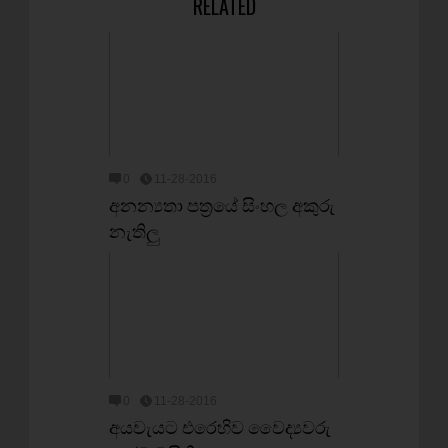
RELATED
0
11-28-2016
අනන්‍යතා පත්‍රයේ සිංහල අකුරු
නැතිලු
0
11-28-2016
අයවැයට එරෙහිව වෛද්‍යවරු