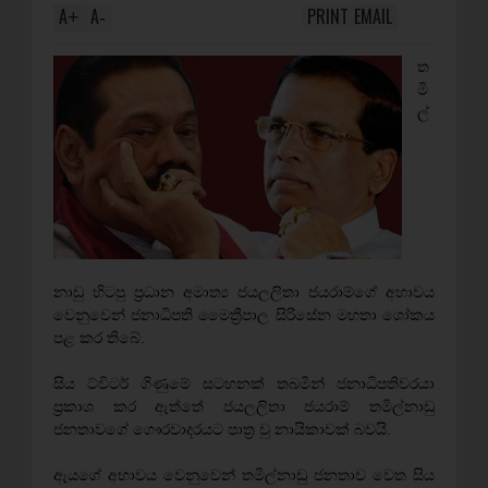
A
A
PRINT
EMAIL
+
-
ත
මි
ල්
නාඩු හිටපු ප්‍රධාන අමාත්‍ය ජයලලිතා ජයරාම්ගේ අභාවය
වෙනුවෙන් ජනාධිපති මෛත්‍රීපාල සිරිසේන මහතා ශෝකය
පළ කර තිබේ.
සිය ට්විටර් ගිණුමේ සටහනක් තබමින් ජනාධිපතිවරයා
ප්‍රකාශ කර ඇත්තේ ජයලලිතා ජයරාම් තමිල්නාඩු
ජනතාවගේ ගෞරවාදරයට පාත්‍ර වු නායිකාවක් බවයි.
ඇයගේ අභාවය වෙනුවෙන් තමිල්නාඩු ජනතාව වෙත සිය