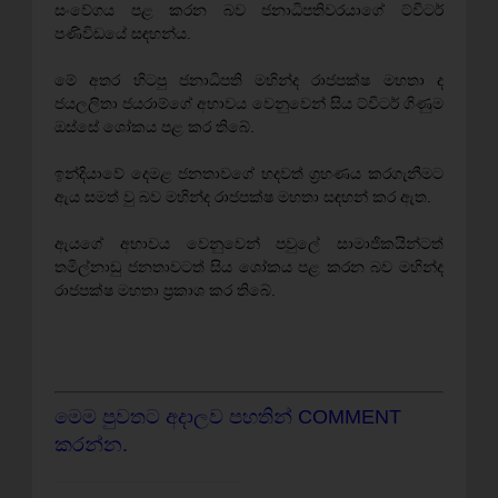
සංවේගය පළ කරන බව ජනාධිපතිවරයාගේ ට්විටර්
පණිවිඩයේ සඳහන්ය.
මේ අතර හිටපු ජනාධිපති මහින්ද රාජපක්ෂ මහතා ද
ජයලලිතා ජයරාම්ගේ අභාවය වෙනුවෙන් සිය ට්විටර් ගිණුම
ඔස්සේ ශෝකය පළ කර තිබේ.
ඉන්දියාවේ දෙමළ ජනතාවගේ හදවත් ග්‍රහණය කරගැනීමට
ඇය සමත් වු බව මහින්ද රාජපක්ෂ මහතා සඳහන් කර ඇත.
ඇයගේ අභාවය වෙනුවෙන් පවුලේ සාමාජිකයින්ටත්
තමිල්නාඩු ජනතාවටත් සිය ශෝකය පළ කරන බව මහින්ද
රාජපක්ෂ මහතා ප්‍රකාශ කර තිබේ.
මෙම පුවතට අදාලව පහතින් COMMENT
කරන්න.