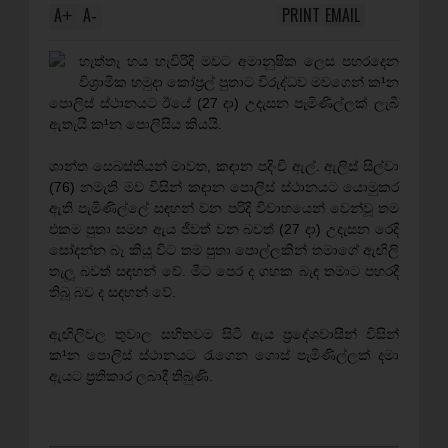
A
A
PRINT
EMAIL
+
-
හැත්තෑ හය හැවිරිදි මවට අමානුෂික ලෙස පහරදෙන
විශ්‍රාමික හමුදා කෝප්‍රල් පුතාට විරුද්ධව මවගෙන් ක¹න
පොලිස්‌ ස්‌ථානයට ඊයේ (27 දා) උදැසන පැමිණිල්ලක්‌ ලැබී
ඇතැයි ක¹න පොලිසිය කියයි.
ශාන්ත සෙබස්‌තියන් මාවත, කඳාන පදිංචි ඇල්. ඇලිස්‌ සිල්වා
(76) නමැති මව විසින් කඳාන පොලිස්‌ ස්‌ථානයට යොමුකර
ඇති පැමිණිල්ලේ සඳහන් වන පරිදි විවාහයෙන් වෙන්වූ තම
එකම පුතා සමඟ ඇය ජීවත් වන බවත් (27 දා) උදැසන රෙදි
සෝදන්න බෑ කියූ විට තම පුතා පොල්ලකින් තමාගේ ඇඟිලි
තැලූ බවත් සඳහන් වේ. මීට පෙර ද ගහක බැඳ තමාට පහරදී
තිබූ බව ද සඳහන් වේ.
ඇඟිලිවල තුවාල සහිතවම සිටි ඇය ප්‍රදේශවාසීන් විසින්
ක¹න පොලිස්‌ ස්‌ථානයට රැගෙන ගොස්‌ පැමිණිල්ලක්‌ දමා
ඇයට ප්‍රතිකාර ලබාදී තිබුණි.