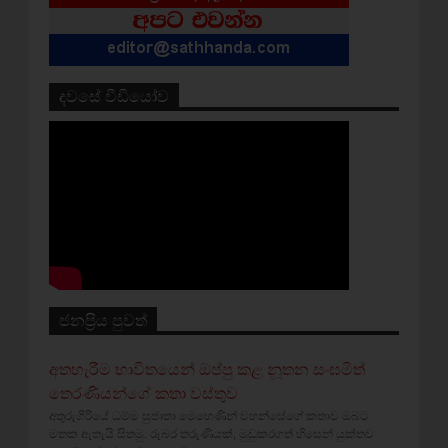
දවසේ වීඩියෝව
ජනප්‍රිය පුවත්
අතහැරීම භාවිතයෙන් ඔප්පු කළ නූතන සංඝමිත්
තෙරණියන්ගේ කතා වස්‌තුව
අතුරුගිරියේ ධම්ම සුජාතා මෙහෙණින් වහන්සේගේ කතාව ඔබට
මතක ඇතැයි සිතමු. රූබර තරුණියක්‌, මුඩුකරගත් හිසෙන් යුක්‌තව