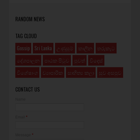
RANDOM NEWS
TAG CLOUD
Gossip
Sri Lanka
උණුසුම්
කාලීන
තරුකැට
දේශපාලන
පාඨක පිටුව
පුවත්
විදෙස්
විශේෂාංග
ව්‍යාපාරික
සාහිත්‍ය කලා
සුව අසපුව
CONTACT US
Name
Email
*
Message
*