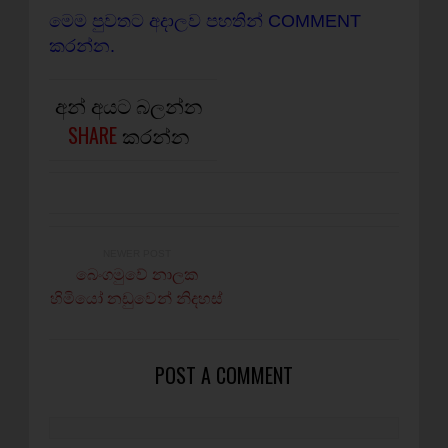
මෙම පුවතට අදාලව පහතින් COMMENT
කරන්න.
අන් අයට බලන්න
SHARE
කරන්න
NEWER POST
බෙංගමුවේ නාලක
හිමියෝ නඩුවෙන් නිදහස්‌
POST A COMMENT