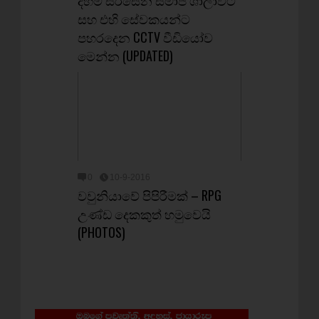
දහම් සිරිසේන සමාජ ශාලාවට
සහ එහි සේවකයන්ට
පහරදෙන CCTV වීඩියෝව
මෙන්න (UPDATED)
0
10-9-2016
වවුනියාවේ පිපිරීමක් – RPG
උණ්ඩ දෙකකුත් හමුවෙයි
(PHOTOS)