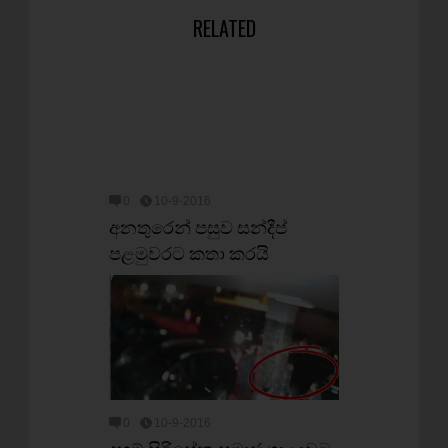
RELATED
0
10-9-2016
අනතුරෙන් පසුව සන්දීප්
පළමුවරට කතා කරයි
0
10-9-2016