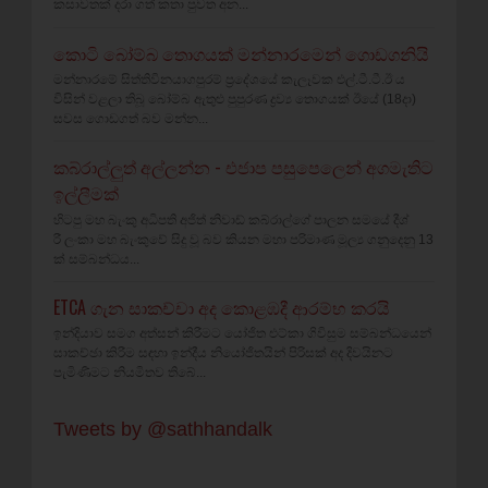
කසාවතක්‌ දරා ගත් කතා පුවත අන...
කොටි බෝම්බ තොගයක් මන්නාරමෙන් ගොඩගනියි
මන්නාරමේ සිත්තිවිනයාගපුරම් ප්‍රදේශයේ කැලෑවක එල්.ටී.ටී.ඊ ය
විසින් වළලා තිබූ බෝම්බ ඇතුළු පුපුරණ ද්‍රව්‍ය තොගයක් ඊයේ (18දා)
සවස ගොඩගත් බව මන්න...
කබ්රාල්ලුත් අල්ලන්න - එජාප පසුපෙලෙන් අගමැතිට
ඉල්ලීමක්
හිටපු මහ බැංකු අධිපති අජිත් නිවාඩ් කබ්රාල්ගේ පාලන සමයේ දීශ්‍
රී ලංකා මහ බැංකුවේ සිදු වූ බව කියන මහා පරිමාණ මූල්‍ය ගනුදෙනු 13
ක් සම්බන්ධය...
ETCA ගැන සාකච්චා අද කොළඹදී ආරම්භ කරයි
ඉන්දියාව සමග අත්සන් කිරීමට යෝජිත එට්කා ගිවිසුම සම්බන්ධයෙන්
සාකච්ඡා කිරීම සඳහා ඉන්දීය නියෝජිතයින් පිරිසක් අද දිවයිනට
පැමිණීමට නියමිතව තිබේ...
Tweets by @sathhandalk