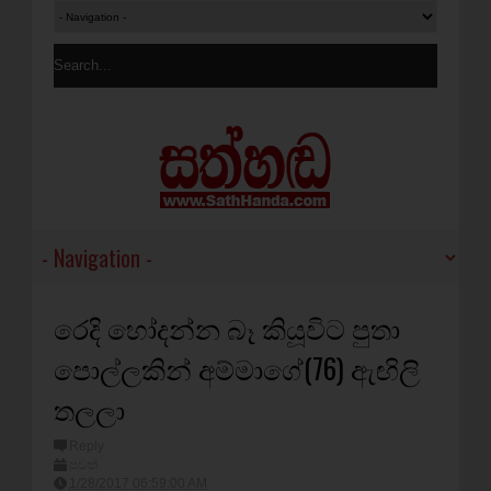
රෙදි හෝදන්න බෑ කියූවිට පුතා
පොල්ලකින් අම්මාගේ(76) ඇඟිලි
තලලා
Reply
පුවත්
1/28/2017 06:59:00 AM