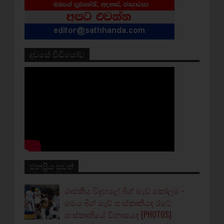
දවසේ වීඩියෝව
ජනප්‍රිය පුවත්
රාජකීය විදුහලේ බිග් මැච් කෝලම -
මෙය බිග් මැච් සංස්කෘතියද රටේ
සංස්කෘතියේ විනාසයද [PHOTOS]