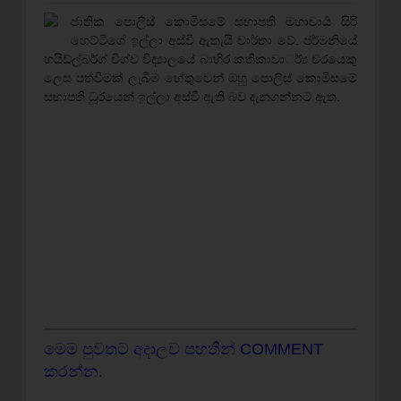
ජාතික පොලිස් කොමිසමේ සභාපති මහාචාර්‍ය සිරි
හෙට්ටිගේ ඉල්ලා අස්වී ඇතැයි වාර්තා වේ. ජර්මනියේ
හයිඩ්ල්බර්ග් විශ්ව විද්‍යාලයේ බාහිර කතිකාචාර්්‍ය වරයෙකු
ලෙස පත්වීමක් ලැබීම හේතුවෙන් ඔහු පොලිස් කොමිසමේ
සභාපති ධූරයෙන් ඉල්ලා අස්වී ඇති බව දැනගන්නට ඇත.
මෙම පුවතට අදාලව පහතින් COMMENT
කරන්න.