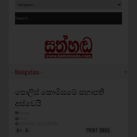
පොලිස් කොමිසමේ සභාපති
අස්වෙයි
Reply
පුවත්
1/06/2017 09:29:00 AM
A
A
PRINT
EMAIL
+
-