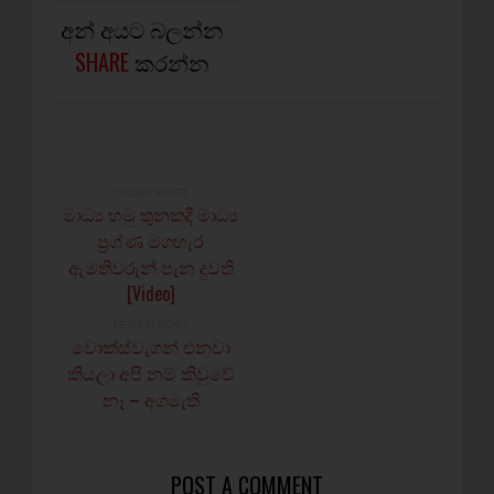
අන් අයට බලන්න
SHARE
කරන්න
OLDER POST
මාධ්‍ය හමු තුනකදී මාධ්‍ය
ප්‍රශ්ණ මගහැර
ඇමතිවරුන් පැන දුවති
[Video]
NEWER POST
වොක්ස්වැගන් එනවා
කියලා අපි නම් කිවුවේ
නෑ – අගමැති
POST A COMMENT