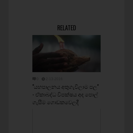
RELATED
0
2-13-2016
"යහපාලනය අතුගැවිලාම පල"
- ඒකාබද්ධ විපක්ෂය අද පොල්
ගැසීම ගොඩකවෙලදී