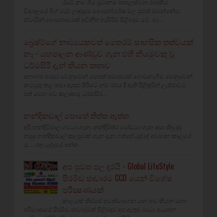
රටේ නම ගිය ප්‍රධානම පාසලක්වන රාජකීය
විද්‍යාලයේ බිග් මැච් උණුසුම බොහෝ වර්ෂ වල පුවත් මවන්නේය.
ඒවායින් බොහොමයක් අවිනීත හැසිරීම් පිළිබඳව වේ. බා...
බ්‍රෙෂ්ට්ගේ නාට්‍යයකවත් මෙතරම් සාහසික තත්වයක්
නෑ - යහපාලන ආණ්ඩුව ගැන එහි නියමුවකු වූ
ධර්මසිරි දැන් කියන කතාව
අනාගත පරපුර වෙනුවෙන් යහපත් සමාජයක් ගොඩනැගීම වෙනුවෙන්
කටයුතු කළ තමා ඇතුළු පිරිසට නව රජය දී ඇති පිළිතුරින් ලැජ්ජාවට
පත් වෙන බව කලාකරු ධර්මසිර...
නන්දිකඩාල් පොතේ තිත්ත ඇත්ත
අපි නන්දිවිසාල ගවයා ගැන, නන්දිමිත්ර යෝධයා ගැන අසා තිබුණු
නමුදු නන්දිකඩාල් කලපුවක් ගැන දැන ගත්තේ යුද්දේ අවසාන කාලයේ
ය.... එදා යුද්දයේ අන්ත...
අප පුවත පල දරයි - Global LifeStyle
පිරමීඩ ජාවාරම CCD යෙන් විශේෂ
පරීක්‍ෂණයක්‌
කාලයක්‌ තිස්‌සේ පවත්වාගෙන යන බව කියන මහා
පරිමාණයේ පිරමීඩ ජාවාරමක්‌ පිළිබඳව අප ඇතුළු මාධ්‍ය ආයතන