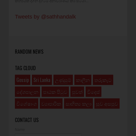
කහිපයක් දිගින් දිගටම අනාවරාණය කර සිටියා...
Tweets by @sathhandalk
RANDOM NEWS
TAG CLOUD
Gossip
Sri Lanka
උණුසුම්
කාලීන
තරුකැට
දේශපාලන
පාඨක පිටුව
පුවත්
විදෙස්
විශේෂාංග
ව්‍යාපාරික
සාහිත්‍ය කලා
සුව අසපුව
CONTACT US
Name