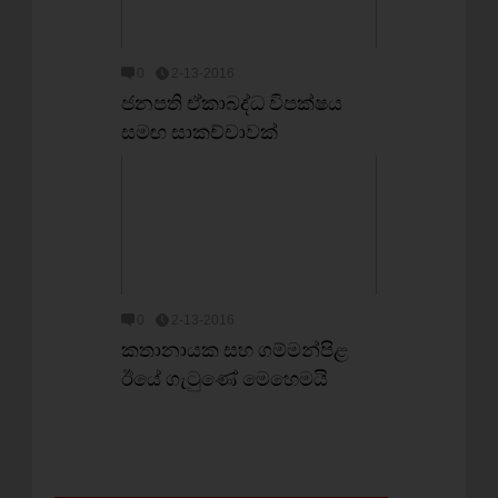
0
2-13-2016
ජනපති ඒකාබද්ධ විපක්ෂය
සමඟ සාකච්චාවක්
0
2-13-2016
කතානායක සහ ගම්මන්පිළ
ඊයේ ගැටුණේ මෙහෙමයි