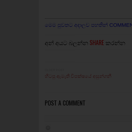
මෙම පුවතට අදාලව පහතින් COMME
අන් අයට බලන්න
SHARE
කරන්න
OLDER POST
හිටපු ඇමැති විපක්ෂයේ අසුන්ගනී
POST A COMMENT