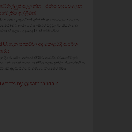
කබ්රාල්ලුත් අල්ලන්න - එජාප පසුපෙලෙන්
අගමැතිට ඉල්ලීමක්
හිටපු මහ බැංකු අධිපති අජිත් නිවාඩ් කබ්රාල්ගේ පාලන
සමයේ දීශ්‍ රී ලංකා මහ බැංකුවේ සිදු වූ බව කියන මහා
පරිමාණ මූල්‍ය ගනුදෙනු 13 ක් සම්බන්ධය...
ETCA ගැන සාකච්චා අද කොළඹදී ආරම්භ
කරයි
ඉන්දියාව සමග අත්සන් කිරීමට යෝජිත එට්කා ගිවිසුම
සම්බන්ධයෙන් සාකච්ඡා කිරීම සඳහා ඉන්දීය නියෝජිතයින්
පිරිසක් අද දිවයිනට පැමිණීමට නියමිතව තිබේ...
Tweets by @sathhandalk