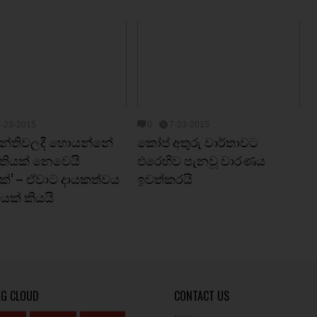
7-23-2015
0
7-23-2015
 පන්තිවලදී හොයන්නේ
කෝප් අතුරු වාර්තාවට
තියක් නෙවෙයි
එරෙහිව පැනවූ වාරණය
ක්’ – ඒවාට දායකත්වය
ඉවත්කරයි
යෙක් කියයි
AG CLOUD
CONTACT US