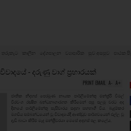
තරුකැට
කාලීන
දේශපාලන
ව්‍යාපාරික
සුව අසපුව
පාඨක පි
විවාදයේ - දරුණු වාග් ප්‍රහාරයක්
PRINT
EMAIL
A
A
-
+
ජාතික නිදහස් පෙරමුණ නායක පාර්ලිමේන්තු මන්ත‍්‍ර‍්‍රී විමල්
වීරවංශ රක්‍ෂිත බන්ධනාගාරගත කිරීමෙන් පසු පලමු වරට අද
දිනයේ පාර්ලිමේන්තු සැසිවාරය සදහා සහභාගී විය. බැදුම්කර
මගඩිය සම්බන්ධයෙන් වූ විවාදයේදී ආණ්ඩුව පාර්ශවයෙන් එල්ල වූ
දැඩි බාධා කිරීම් මැද මන්ත‍්‍රීවරයා මෙසේ අදහස් පල කලේය.