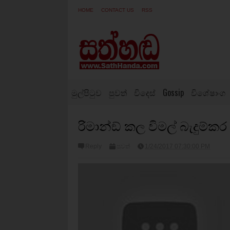
HOME
CONTACT US
RSS
මුල්පිටුව
පුවත්
විදෙස්
Gossip
විශේෂාංග
රිමාන්ඞ් කල විමල් බැදුම්කර 
Reply
පුවත්
1/24/2017 07:30:00 PM