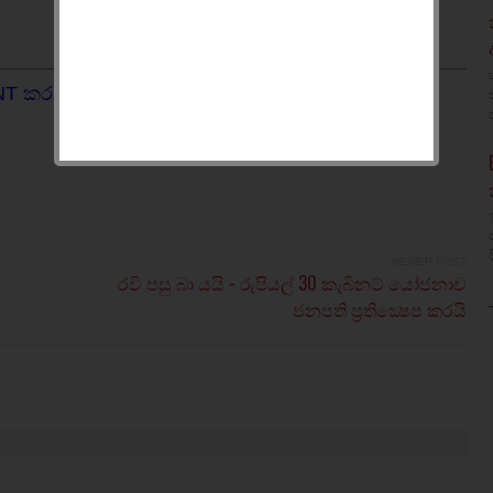
NT කරන්න.
NEWER POST
රවි පසු බා යයි - රුපියල් 30 කැබිනට් යෝජනාව
ජනපති ප්‍රතික්‍ෂෙප කරයි