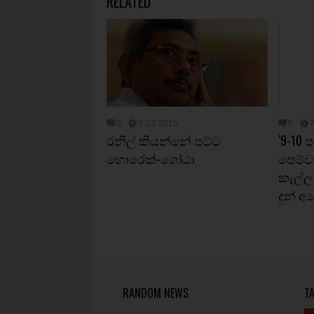
RELATED
0
7-23-2015
0
රනිල් කියන්නේ පට්ට
‘9-10
හොරෙක්-ගෝඨා
පෙම්ව
කෑල්ල
දුන් අ
RANDOM NEWS
T