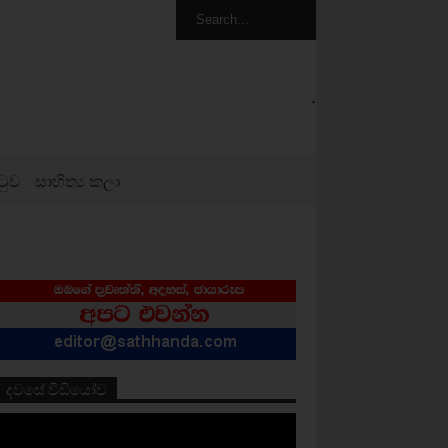
.
ටුව
සාහිත්‍ය කලා
දවසේ වීඩියෝව