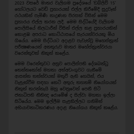
2023 වසරේ මාතර වැලිගම ප්‍රදේශයේ ‘ඩබ්ලිව් 15’
හෝටලයට වෙඩි ප්‍රහාරයක් එල්ල කිරීමේදී සුදුවෑන්
රථයකින් පැමිණී නාදුණන පිරසක් විසින් මෙම
ප්‍රහාරය එල්ල කරන ලදී. මෙම සිද්ධියේදී වැලිගම
පොලිසියේ නිලධාරීන් විසින් එල්ල කළ ප්‍රහාරයකින්
කොළඹ අපරාධ කොට්ඨාසයේ සැරයන්වරයකු මිය
ගියේය. මෙම සිද්ධියට අදාළව පැවැත්වු මහෙස්ත්‍රාත්
පරීක්‍ෂණයෙන් අනතුරුව මාතර මහේස්ත්‍රාත්වරයා
වරෙන්තුවක් නිකුත් කළේය.
මෙම වරෙන්තුවට අනුව පොලිස්පති දේශබන්ධු
තෙන්නකෝන් මහතා අත්අඩංගුවට ගැනීමේ
ආසන්න තත්ත්වයක් මතුවී ඇති හෙයින්, එය
වැළැක්වීම සඳහා කෙටි අතුරු තහනම් නියෝගයක්
නිකුත් කරන්නැයි ඔහු වෙනුවෙන් පෙනී සිටි
ජනාධිපති නීතිඥ රොමේෂ් ද සිල්වා මහතා ඉල්ලා
සිටියේය. මෙම ඉල්ලීම සැළකිල්ලට ගනිමින්
අභියාචනාධිකරණය අදාළ නියෝගය නිකුත් කළේය.