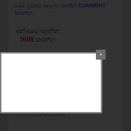
මෙම පුවතට අදාලව පහතින් COMMENT
කරන්න.
අන් අයට බලන්න
SHARE
කරන්න
✕
NEWER POST
2028 වසරේදී පාසල්වලට
හඳුන්වාදෙන විභාගය
OLDER POST
විශ්වවිද්‍යාල
කාර්යමණ්ඩලවල පඩි
වැඩි වෙන්නේ මෙහෙමයි