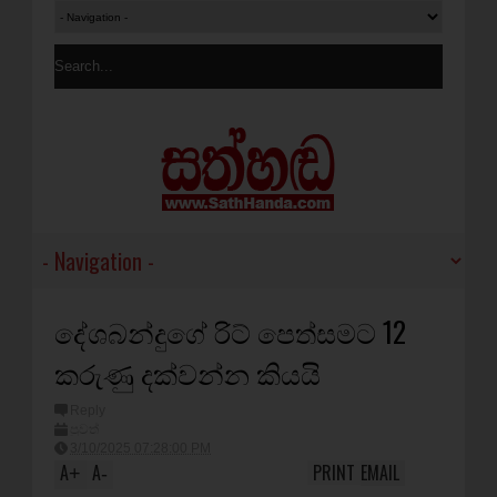
දේශබන්දුගේ රිට් පෙත්සමට 12
කරුණු දක්වන්න කියයි
Reply
පුවත්
3/10/2025 07:28:00 PM
A
A
PRINT
EMAIL
+
-