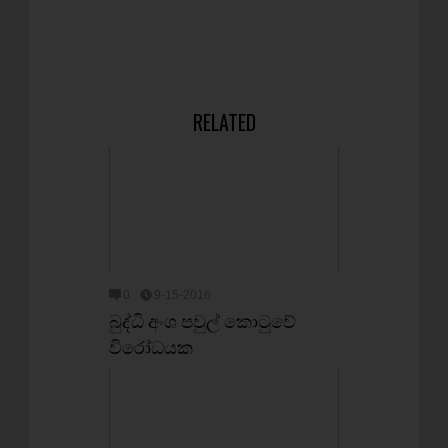
RELATED
0
9-15-2016
බුද්ධි අංශ පවුල් කොටුවේ
විරෝධයක