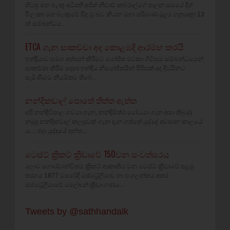
හිටපු මහ බැංකු අධිපති අජිත් නිවාඩ් කබ්රාල්ගේ පාලන සමයේ දීශ්‍
රී ලංකා මහ බැංකුවේ සිදු වූ බව කියන මහා පරිමාණ මූල්‍ය ගනුදෙනු 13
ක් සම්බන්ධය...
ETCA ගැන සාකච්චා අද කොළඹදී ආරම්භ කරයි
ඉන්දියාව සමග අත්සන් කිරීමට යෝජිත එට්කා ගිවිසුම සම්බන්ධයෙන්
සාකච්ඡා කිරීම සඳහා ඉන්දීය නියෝජිතයින් පිරිසක් අද දිවයිනට
පැමිණීමට නියමිතව තිබේ...
නන්දිකඩාල් පොතේ තිත්ත ඇත්ත
අපි නන්දිවිසාල ගවයා ගැන, නන්දිමිත්ර යෝධයා ගැන අසා තිබුණු
නමුදු නන්දිකඩාල් කලපුවක් ගැන දැන ගත්තේ යුද්දේ අවසාන කාලයේ
ය.... එදා යුද්දයේ අන්ත...
ටෙස්ට් ක්‍රිකට් ක්‍රීඩාවේ 150වන සංවත්සරය
ලොව ගෞරවාන්විතම ක්‍රිකට් ආකෘතිය වන ටෙස්ට් ක්‍රීඩාවේ පළමු
තරගය 1877 වසරේදී ඔස්ට්‍රේලියාව හා එංගලන්තය අතර
ඔස්ට්‍රේලියාවේ මෙල්බන් ක්‍රීඩාංගණය...
Tweets by @sathhandalk