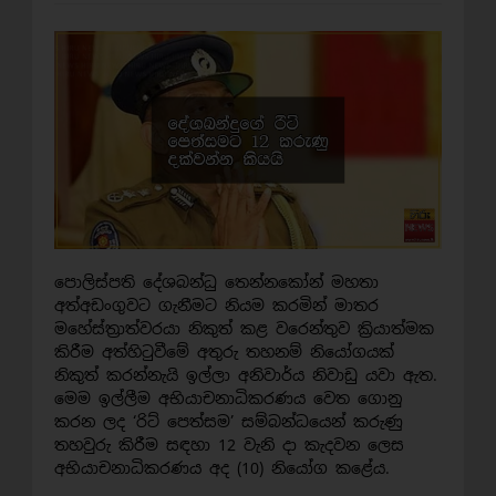
පොලිස්පති දේශබන්ධු තෙන්නකෝන් මහතා
අත්අඩංගුවට ගැනීමට නියම කරමින් මාතර
මහේස්ත්‍රාත්වරයා නිකුත් කළ වරෙන්තුව ක්‍රියාත්මක
කිරීම අත්හිටුවීමේ අතුරු තහනම් නියෝගයක්
නිකුත් කරන්නැයි ඉල්ලා අනිවාර්ය නිවාඩු යවා ඇත.
මෙම ඉල්ලීම අභියාචනාධිකරණය වෙත ගොනු
කරන ලද ‘රිට් පෙත්සම’ සම්බන්ධයෙන් කරුණු
තහවුරු කිරීම සඳහා 12 වැනි දා කැදවන ලෙස
අභියාචනාධිකරණය අද (10) නියෝග කළේය.