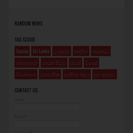
RANDOM NEWS
TAG CLOUD
Gossip
Sri Lanka
උණුසුම්
කාලීන
තරුකැට
දේශපාලන
පාඨක පිටුව
පුවත්
විදෙස්
විශේෂාංග
ව්‍යාපාරික
සාහිත්‍ය කලා
සුව අසපුව
CONTACT US
Name
Email
*