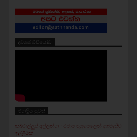
දවසේ වීඩියෝව
ජනප්‍රිය පුවත්
කබ්රාල්ලුත් අල්ලන්න - එජාප පසුපෙලෙන් අගමැතිට
ඉල්ලීමක්