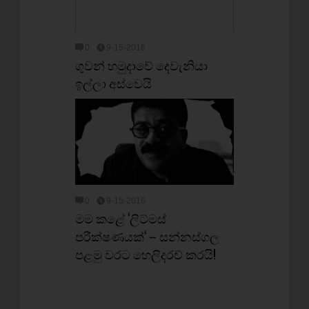
0
9-15-2016
ගුවන් හමුදාවේ දෙවැනියා
ඉල්ලා අස්වෙයි
0
9-15-2016
මම කළේ ‘ලිට්මස්
පරීක්ෂණයක්‘ – සන්නස්ගල
පළමු වරට හෙලිදරව් කරයි!