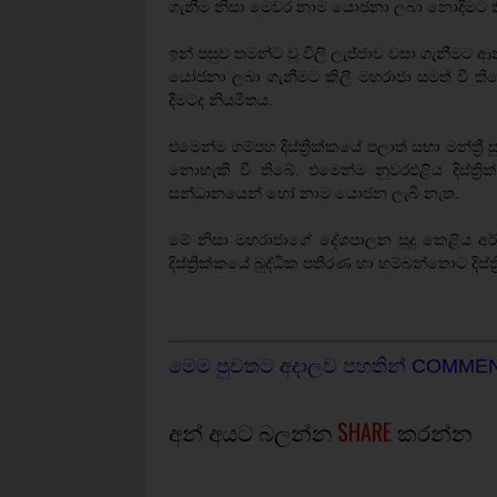
ගැනීම නිසා මෙවර නාම යොජනා ලබා නොදිමට 
ඉන් පසුව තමන්ට වූ විලි ලැජ්ජාව වසා ගැනීමට ආ
යෝජනා ලබා ගැනීමට කිලී මහරාජා සමත් වී තිබ
දීමටද නියමිතය.
එමෙන්ම ගම්පහ දිස්ත්‍රික්කයේ පලාත් සභා මන්ත
නොහැකි වී තිබේ. එමෙන්ම නුවරඑළිය දිස්ත්‍රික
සන්ධානයෙන් හෝ නාම යොජන ලැබී නැත.
මේ නිසා මහරාජාගේ දේශපාලන සූදු කෙළිය අර්බු
දිස්ත්‍රික්කයේ බුද්ධික පතිරණ හා හම්බන්තොට දිස
මෙම පුවතට අදාලව පහතින් COMME
අන් අයට බලන්න
SHARE
කරන්න