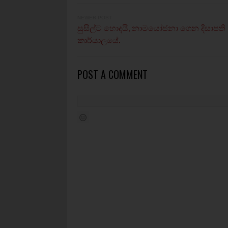
NEWER POST
සුසිල්ට හොදයි, නාමයෝජනා ගෙන දිසාපති
කාර්යාලයේ.
POST A COMMENT