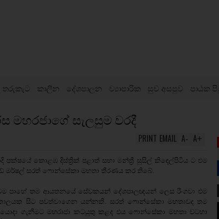
තරුකැට
කාලීන
දේශපාලන
ව්‍යාපාරික
සුව අසපුව
පාඨක පි
සිරස මහරජාගේ සැලසුම වරදී
PRINT
EMAIL
A
A
-
+
පක්ෂයේ කොළඹ දිස්ත්‍රික් පළාත් සභා මන්ත්‍රී සුසිල් කි‍ඳෙල්පිටිය ට එම
් මර්ෂල් සරත් ෆොන්සේකා මහතා තීරණය කර තිබේ.
සියල්ලටම පාහේ තම ආයතනයේ සේවකයන් දේශපාලඥයන් ලෙස රිංගවා එම
 කාලයක සිට පවත්වාගෙන යන්නකි. සරත් ෆොන්සේකා මහතාවද තම
ටියව යොදා ගැනීමට මහරාජා කටයුතු කළද එය ෆොන්සේකා මහතා වටහා