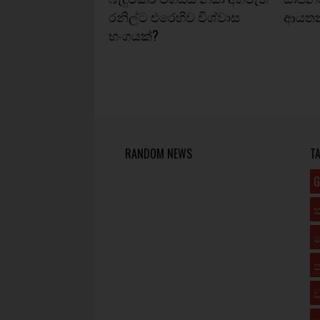
රනිල්ට එරෙහිව විශ්වාස
ආයතනය
භංගයක්?
RANDOM NEWS
T
G
ප
ව