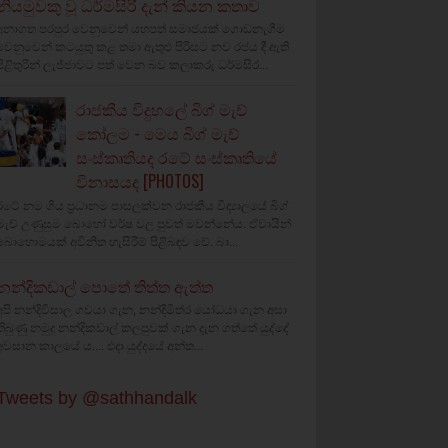
නියමුවකු වූ ධර්මසිරි දැන් කියන කතාව
අනාගත පරපුර වෙනුවෙන් යහපත් සමාජයක් ගොඩනැගීම
වෙනුවෙන් කටයුතු කළ තමා ඇතුළු පිරිසට නව රජය දී ඇති
පිළිතුරින් ලැජ්ජාවට පත් වෙන බව කලාකරු ධර්මසිර...
රාජකීය විදුහලේ බිග් මැච්
කෝලම - මෙය බිග් මැච්
සංස්කෘතියද රටේ සංස්කෘතියේ
විනාසයද [PHOTOS]
රටේ නම ගිය ප්‍රධානම පාසලක්වන රාජකීය විද්‍යාලයේ බිග්
මැච් උණුසුම බොහෝ වර්ෂ වල පුවත් මවන්නේය. ඒවායින්
බොහොමයක් අවිනීත හැසිරීම් පිළිබඳව වේ. බා...
නන්දිකඩාල් පොතේ තිත්ත ඇත්ත
අපි නන්දිවිසාල ගවයා ගැන, නන්දිමිත්ර යෝධයා ගැන අසා
තිබුණු නමුදු නන්දිකඩාල් කලපුවක් ගැන දැන ගත්තේ යුද්දේ
අවසාන කාලයේ ය.... එදා යුද්දයේ අන්ත...
Tweets by @sathhandalk