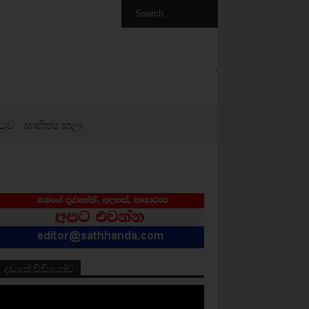
.
ටුව
සාහිත්‍ය කලා
දවසේ වීඩියෝව