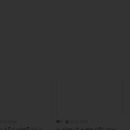
10-31-2016
0
10-31-2016
ේ වීරසේකරී මාධ්‍ය
බැදුම්කරේ ඇත්ත එලිවුණාම