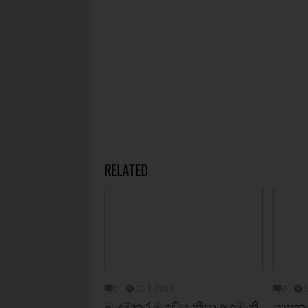
RELATED
0
11-1-2016
0
බැදුම්කර මගඩිය නිසා අගමැති
යාපනය