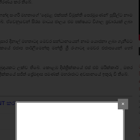
තීරණය කර තිබේ.
නන්ද සංගරී මහතාගේ 'දෙමළ එක්සත් විමුක්ති පෙරමුණෙන්' සුසිල්ට නාම
ේ. ඒවෙනුවෙන් සිරස මාධය ජාලය එම පක්ෂයට විශාල ප්‍රචාරයක් ලබා
්‍රී සුසාර දිනාල් මහතාටද මෙවර සන්ධානයෙන් නාම යොජනා ලබා ගැනීමට
්කයේ එජාප පාර්ලිමෙන්තු මන්ත්‍රී ශ්‍රී රංගාටද මෙවර එජාපයෙන් හෝ
දයකට ලක්ව තිබේ. කොළඹ දිස්ත්‍රික්කයේ එස් එම් මරික්කාර් , මතර
්ත්‍රික්කයේ සජිත් ප්‍රේමදාස පමණක් මහරාජාට අවසානයේ ඉතුරු වී තිබේ.
NT කරන්න.
✕