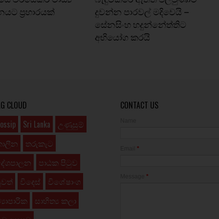
ට ප්‍රහාරයක්
දුවන්න පාරවල් මදිවෙයි –
සේනසිංහ හදුන්නේත්තිට
අභියෝග කරයි
AG CLOUD
CONTACT US
Name
ossip
Sri Lanka
උණුසුම්
කාලීන
තරුකැට
Email
*
දේශපාලන
පාඨක පිටුව
Message
*
ුවත්
විදෙස්
විශේෂාංග
්‍යාපාරික
සාහිත්‍ය කලා