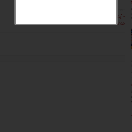
OLDER POST
ජනකත් පස්ස ගහයි, 'මම එජාපයට ගිය කතා බොරු' -
ජනක