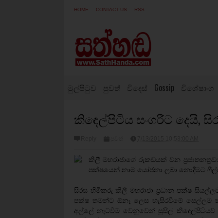
HOME
CONTACT US
RSS
මුල්පිටුව
පුවත්
විදෙස්
Gossip
විශේෂාංග
කිඳෙල්පිටිය සංගරීට දෙයි, 
Reply
පුවත්
7/13/2015 10:53:00 AM
කිලී මහරාජාගේ රුකඩයක් වන ප්‍රජාතනත්‍රවාදි 
පක්ෂයෙන් නාම යෝජනා ලබා නොදීමට ෆීල්ඩ
සිරස හිමිකරු කිලී මහරාජා ප්‍රධාන පක්ෂ 
පක්ෂ තමන්ට ඕනෑ ලෙස හැසිරවීමේ සෙල්ලම
අල්ලේ නැටවීම වෙනුවෙන් සුසිල් කි‍ඳෙල්පි