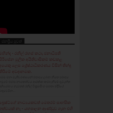
ජනප්‍රිය පුවත්
මහින්ද - රනිල් රහස් කථා, ජනාධිපති
සිරිසේන මුලික අයිතිවාසිකම් කඩකළ
අයෙකු ලෙස ශ්‍රේෂ්ඨාධිකරණය විසින් තීන්දු
කිරීමේ අවදානමක.
මෙම මහා මැතිවරණයෙන් එජාපය ලබන නියත පරාජය
හමුවේ එජාප නායකත්වය ආරක්ෂා කරගැනීමේ දැවැන්ත
අභියෝගය නැවතත් රනිල් වික්‍රමසිංහ මහතා ඉදිරියේ
මතුවෙමින...
බ්‍රෙෂ්ට්ගේ නාට්‍යයකවත් මෙතරම් සාහසික
තත්වයක් නෑ - යහපාලන ආණ්ඩුව ගැන එහි