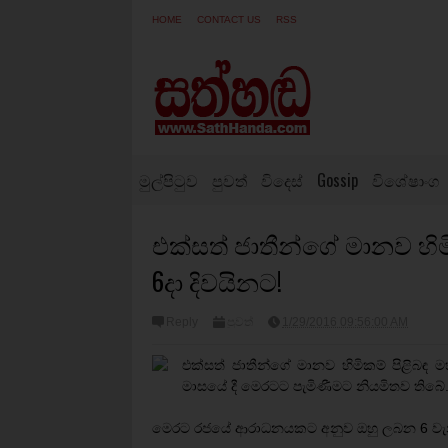
HOME
CONTACT US
RSS
මුල්පිටුව
පුවත්
විදෙස්
Gossip
විශේෂාංග
එක්සත් ජාතීන්ගේ මානව හිම
6දා දිවයිනට!
Reply
පුවත්
1/29/2016 09:56:00 AM
එක්සත් ජාතීන්ගේ මානව හිමිකම් පිළිබඳ 
මාසයේ දී මෙරටට පැමිණීමට නියමිතව තිබේ
මෙරට රජයේ ආරාධනයකට අනුව ඔහු ලබන 6 වැනිද