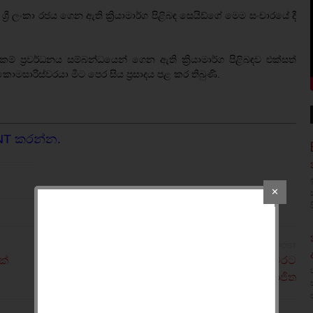
්‍රී ලංකා රජය ගෙන ඇති ක්‍රියාමාර්ග පිළිබඳ සෙයිඩ්ගේ මෙම සංචාරයේ දී
් ප්‍රවර්ධනය සම්බන්ධයෙන් ගෙන ඇති ක්‍රියාමාර්ග පිළිබඳව එක්සත්
මසාරිස්වරයා මීට පෙර සිය ප්‍රසාදය පළ කර තිබුණි.
NT කරන්න.
✕
OLDER POST
ක්
මෙවර නිදහස්‌ උළෙලේදී ජාතික ගීය පළමුවරට
සිංහලෙන් හා දෙමළෙන් - රාජිත