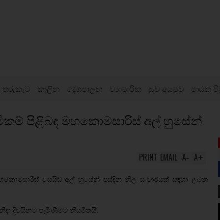
තරුකැට
කාලීන
දේශපාලන
ව්‍යාපාරික
සුව අසපුව
පාඨක පි
ිකම් පිළිබඳ මහකොමසාරිස් අල් හුසේන්
PRINT
EMAIL
A
A
-
+
මහකොමසාරිස් සෙයිඩ් අල් හුසේන් පස්දින නිල සංචාරයක් සඳහා ලබන
.
ා දිවයිනට පැමිණීමට නියමිතයි.