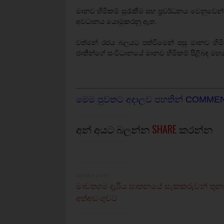
මානව හිමිකම් සුරැකීම සහ ප්‍රවර්ධනය වෙනුවෙන් ශ
අවධානය යොමුකරනු ඇත.
වත්මන් රජය බලයට පත්වීමෙන් පසු මානව හිමිකම
ජාතීන්ගේ සංවිධානයේ මානව හිමිකම් පිළිබඳ මහකො
මෙම පුවතට අදාලව පහතින් COMME
අන් අයට බලන්න
SHARE
කරන්න
NEWER POST
මාවතගම දැරිය ඝාතනයේ සැකකරුවන් තුන
අත්අඩංගුවට