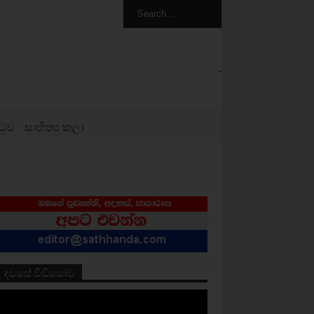
.
ටුව
සාහිත්‍ය කලා
දවසේ වීඩියෝව