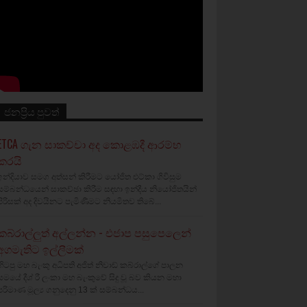
ජනප්‍රිය පුවත්
ETCA ගැන සාකච්චා අද කොළඹදී ආරම්භ
කරයි
ඉන්දියාව සමග අත්සන් කිරීමට යෝජිත එට්කා ගිවිසුම
සම්බන්ධයෙන් සාකච්ඡා කිරීම සඳහා ඉන්දීය නියෝජිතයින්
පිරිසක් අද දිවයිනට පැමිණීමට නියමිතව තිබේ...
කබ්රාල්ලුත් අල්ලන්න - එජාප පසුපෙලෙන්
අගමැතිට ඉල්ලීමක්
හිටපු මහ බැංකු අධිපති අජිත් නිවාඩ් කබ්රාල්ගේ පාලන
සමයේ දීශ්‍ රී ලංකා මහ බැංකුවේ සිදු වූ බව කියන මහා
පරිමාණ මූල්‍ය ගනුදෙනු 13 ක් සම්බන්ධය...