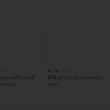
1-1-2017
0
1-1-2017
ු ආයුධයකින් පහරදී
ETCA තුන්වන වටයේ සාකච්චා
ය කරලා
බදාදා