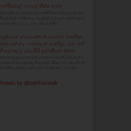
නන්දිකඩාල් පොතේ තිත්ත ඇත්ත
අපි නන්දිවිසාල ගවයා ගැන, නන්දිමිත්ර යෝධයා ගැන අසා
තිබුණු නමුදු නන්දිකඩාල් කලපුවක් ගැන දැන ගත්තේ යුද්දේ
අවසාන කාලයේ ය.... එදා යුද්දයේ අන්ත...
බ්‍රෙෂ්ට්ගේ නාට්‍යයකවත් මෙතරම් සාහසික
තත්වයක් නෑ - යහපාලන ආණ්ඩුව ගැන එහි
නියමුවකු වූ ධර්මසිරි දැන් කියන කතාව
අනාගත පරපුර වෙනුවෙන් යහපත් සමාජයක් ගොඩනැගීම
වෙනුවෙන් කටයුතු කළ තමා ඇතුළු පිරිසට නව රජය දී ඇති
පිළිතුරින් ලැජ්ජාවට පත් වෙන බව කලාකරු ධර්මසිර...
Tweets by @sathhandalk