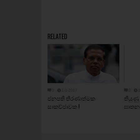
RELATED
0
1-1-2017
0
ජනපති තීරණාත්මක
තියුණ
සාකච්ජාවක !
ඝාතන