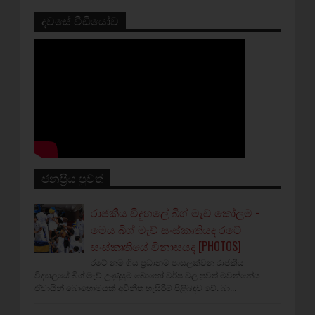
දවසේ වීඩියෝව
ජනප්‍රිය පුවත්
රාජකීය විදුහලේ බිග් මැච් කෝලම -
මෙය බිග් මැච් සංස්කෘතියද රටේ
සංස්කෘතියේ විනාසයද [PHOTOS]
රටේ නම ගිය ප්‍රධානම පාසලක්වන රාජකීය
විද්‍යාලයේ බිග් මැච් උණුසුම බොහෝ වර්ෂ වල පුවත් මවන්නේය.
ඒවායින් බොහොමයක් අවිනීත හැසිරීම් පිළිබඳව වේ. බා...