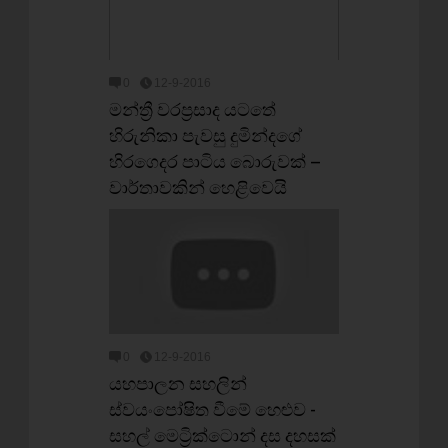
0
12-9-2016
මන්ත්‍රී වරප්‍රසාද යටතේ
හිරුනිකා පැවසු දුමින්දගේ
හිරගෙදර පාටිය බොරුවක් –
වාර්තාවකින් හෙළිවෙයි
0
12-9-2016
යහපාලන සහලින්
ස්වයංපෝෂිත වීමේ හෙළුව -
සහල් මෙට්‍රික්ටොන් දස දහසක්