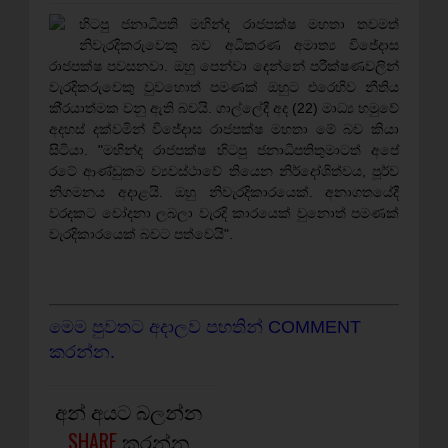
හිටපු ජනාධිපති මහින්ද රාජපක්ෂ මහතා තවමත්
නිවැරදිකරුවෙකු බව අධිකරණ අමාත්‍ය විජේදාස
රාජපක්ෂ පවසනවා. ඔහු පෙන්වා දෙන්නේ පරීක්ෂණවලින්
වැරදිකරුවෙකු වුවහොත් පමණක් ඔහුට එරෙහිව නීතිය
කි‍්‍රයාත්මක වනු ඇති බවයි. ගාල්ලේදී අද (22) මාධ්‍ය හමුවේ
අදහස් දක්වමින් විජේදාස රාජපක්ෂ මහතා මේ බව කියා
සිටියා. "මහින්ද රාජපක්ෂ හිටපු ජනාධිපතිතුමාටත් අපේ
රටේ ආණ්ඩුකම ව්‍යවස්ථාවේ තියෙන නිර්දෝශිත්වය, පූර්ව
නිගමනය අදාළයි. ඔහු නිවැරදිකාරයෙක්. අනාගතයේදී
වරදකට චෝදනා ලබලා වැරදි කාරයෙක් වුනොත් පමණක්
වැරදිකාරයෙක් බවට පත්වෙයි".
මෙම පුවතට අදාලව පහතින් COMMENT
කරන්න.
අන් අයට බලන්න
SHARE
කරන්න