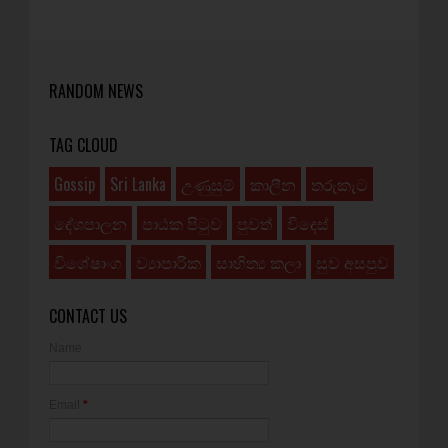
RANDOM NEWS
TAG CLOUD
Gossip
Sri Lanka
උණුසුම්
කාලීන
තරුකැට
දේශපාලන
පාඨක පිටුව
පුවත්
විදෙස්
විශේෂාංග
ව්‍යාපාරික
සාහිත්‍ය කලා
සුව අසපුව
CONTACT US
Name
Email
*