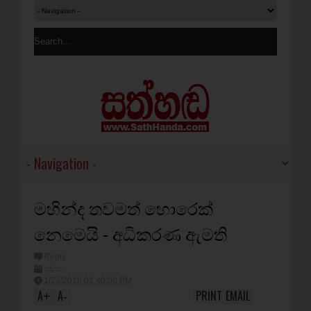
මහින්ද තවමත් හොරෙක්
නෙමෙයි - අධිකරණ ඇමති
Reply
පුවත්
1/23/2016 01:40:00 PM
A
A
PRINT
EMAIL
+
-