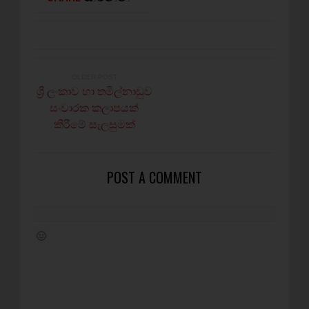
OLDER POST
ශ්‍රී ලංකාව හා තමිල්නාඩුව
සංචාරක කලාපයක්
කිරීමේ සැලසුමක්
POST A COMMENT