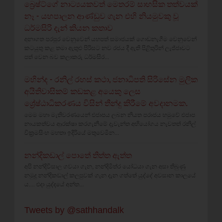
බ්‍රෙෂ්ට්ගේ නාට්‍යයකවත් මෙතරම් සාහසික තත්වයක්
නෑ - යහපාලන ආණ්ඩුව ගැන එහි නියමුවකු වූ
ධර්මසිරි දැන් කියන කතාව
අනාගත පරපුර වෙනුවෙන් යහපත් සමාජයක් ගොඩනැගීම වෙනුවෙන්
කටයුතු කළ තමා ඇතුළු පිරිසට නව රජය දී ඇති පිළිතුරින් ලැජ්ජාවට
පත් වෙන බව කලාකරු ධර්මසිර...
මහින්ද - රනිල් රහස් කථා, ජනාධිපති සිරිසේන මුලික
අයිතිවාසිකම් කඩකළ අයෙකු ලෙස
ශ්‍රේෂ්ඨාධිකරණය විසින් තීන්දු කිරීමේ අවදානමක.
මෙම මහා මැතිවරණයෙන් එජාපය ලබන නියත පරාජය හමුවේ එජාප
නායකත්වය ආරක්ෂා කරගැනීමේ දැවැන්ත අභියෝගය නැවතත් රනිල්
වික්‍රමසිංහ මහතා ඉදිරියේ මතුවෙමින...
නන්දිකඩාල් පොතේ තිත්ත ඇත්ත
අපි නන්දිවිසාල ගවයා ගැන, නන්දිමිත්ර යෝධයා ගැන අසා තිබුණු
නමුදු නන්දිකඩාල් කලපුවක් ගැන දැන ගත්තේ යුද්දේ අවසාන කාලයේ
ය.... එදා යුද්දයේ අන්ත...
Tweets by @sathhandalk