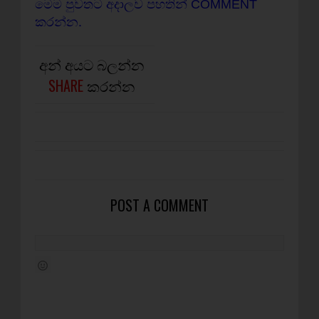
මෙම පුවතට අදාලව පහතින් COMMENT
කරන්න.
අන් අයට බලන්න
SHARE
කරන්න
POST A COMMENT