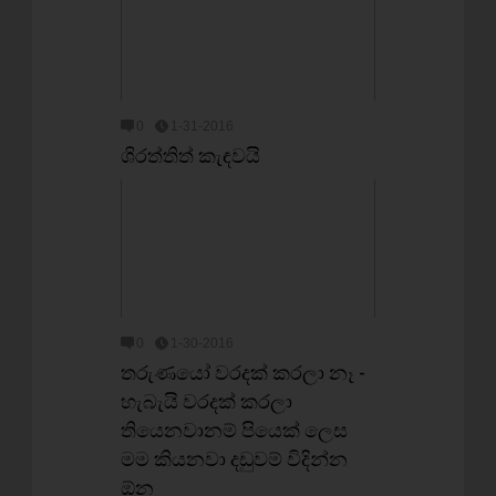
0
1-31-2016
ශිරත්තිත් කැඳවයි
0
1-30-2016
තරුණයෝ වරදක් කරලා නෑ -
හැබැයි වරදක් කරලා
තියෙනවානම් පියෙක් ලෙස
මම කියනවා දඩුවම් විදින්න
ඕන