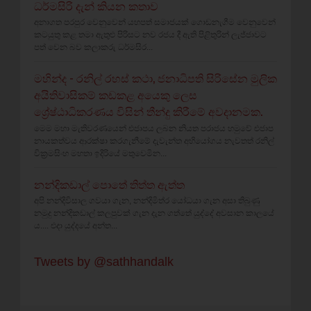
ධර්මසිරි දැන් කියන කතාව
අනාගත පරපුර වෙනුවෙන් යහපත් සමාජයක් ගොඩනැගීම වෙනුවෙන්
කටයුතු කළ තමා ඇතුළු පිරිසට නව රජය දී ඇති පිළිතුරින් ලැජ්ජාවට
පත් වෙන බව කලාකරු ධර්මසිර...
මහින්ද - රනිල් රහස් කථා, ජනාධිපති සිරිසේන මුලික
අයිතිවාසිකම් කඩකළ අයෙකු ලෙස
ශ්‍රේෂ්ඨාධිකරණය විසින් තීන්දු කිරීමේ අවදානමක.
මෙම මහා මැතිවරණයෙන් එජාපය ලබන නියත පරාජය හමුවේ එජාප
නායකත්වය ආරක්ෂා කරගැනීමේ දැවැන්ත අභියෝගය නැවතත් රනිල්
වික්‍රමසිංහ මහතා ඉදිරියේ මතුවෙමින...
නන්දිකඩාල් පොතේ තිත්ත ඇත්ත
අපි නන්දිවිසාල ගවයා ගැන, නන්දිමිත්ර යෝධයා ගැන අසා තිබුණු
නමුදු නන්දිකඩාල් කලපුවක් ගැන දැන ගත්තේ යුද්දේ අවසාන කාලයේ
ය.... එදා යුද්දයේ අන්ත...
Tweets by @sathhandalk