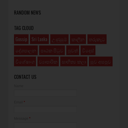
RANDOM NEWS
TAG CLOUD
Gossip
Sri Lanka
උණුසුම්
කාලීන
තරුකැට
දේශපාලන
පාඨක පිටුව
පුවත්
විදෙස්
විශේෂාංග
ව්‍යාපාරික
සාහිත්‍ය කලා
සුව අසපුව
CONTACT US
Name
Email
*
Message
*