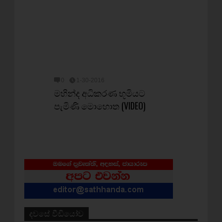
0
1-30-2016
මහින්ද අධිකරණ භූමියට
පැමිණි මොහොත (VIDEO)
දවසේ වීඩියෝව