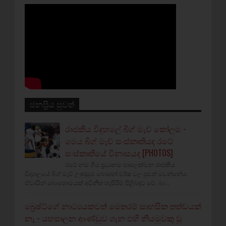
ජනප්‍රිය පුවත්
රාජකීය විදුහලේ බිග් මැච් කෝලම -
මෙය බිග් මැච් සංස්කෘතියද රටේ
සංස්කෘතියේ විනාසයද [PHOTOS]
රටේ නම ගිය ප්‍රධානම පාසලක්වන රාජකීය
විද්‍යාලයේ බිග් මැච් උණුසුම බොහෝ වර්ෂ වල පුවත් මවන්නේය.
ඒවායින් බොහොමයක් අවිනීත හැසිරීම් පිළිබඳව වේ. බා...
බ්‍රෙෂ්ට්ගේ නාට්‍යයකවත් මෙතරම් සාහසික තත්වයක්
නෑ - යහපාලන ආණ්ඩුව ගැන එහි නියමුවකු වූ