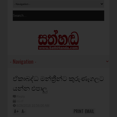
ඒකාබද්ධ මන්ත්‍රීන්ට කුරුණෑගලට
යන්න එපාලු
Reply
පුවත්
8/28/2016 10:56:00 AM
A
A
PRINT
EMAIL
+
-