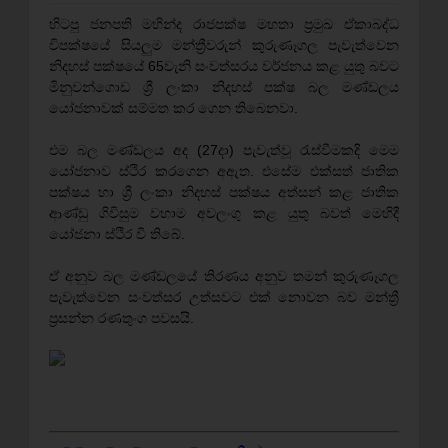
හිටපු ජනපති මහින්ද රාජපක්ෂ මහතා ප්‍රමුඛ ඒකාබද්ධ
විපක්ෂයේ සියලුම මන්ත්‍රීවරුන් කුරුණෑගල පැවැත්වෙන
නිදහස් පක්ෂයේ 65වැනි සංවත්සරය වර්ජනය කළ යුතු බවට
මිනුවන්ගොඩ ශ්‍රී ලංකා නිදහස් පක්ෂ බල මණ්ඩලය
යෝජනාවක් සම්මත කර ගෙන තිබෙනවා.
එම බල මණ්ඩලය අද (27දා) පැවැත්වූ රැස්වීමකදි මෙම
යෝජනාව ස්ථිර කරගෙන අඇත. එසේම එක්සත් ජාතික
පක්ෂය හා ශ්‍රී ලංකා නිදහස් පක්ෂය අත්සන් කළ ජාතික
ආණ්ඩු ගිවිසුම වහාම අවලංගු කළ යුතු බවත් මෙහිදී
යෝජනා ස්ථිර වී තිබේ.
ඒ අනුව බල මණ්ඩලයේ තිරණය අනුව තමන් කුරුණෑගල
පැවැත්වෙන සංවත්සර උත්සවට එක් නොවන බව මන්ත්‍රී
ප්‍රසන්න රණතුංග පවසයි.