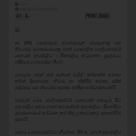
පුවත්
8/25/2016 03:38:00 PM
A
A
PRINT
EMAIL
+
-
අද (25) පෙරවරුවේ අමාත්‍යවරුන් දෙදෙනෙකු සහ
නියෝජ්‍ය අමාත්‍යවරයෙකු රැගත් පෞද්ගලික හෙලිකොප්ටර්
යානයක් නුවරඑළිය - සීතාඑළිය කටුමාන්න ප්‍රදේශයට
හදිසියේ ගොඩබස්වා තිබේ.
මෙලෙස ගමන් කර ඇත්තේ වැවිලි කර්මාන්ත අමාත්‍ය
නවීන් දිසානායක, නිවාස හා ඉදිකිරීම් අමාත්‍ය සජිත්
ප්‍රේමදාස සහ නියෝජ්‍ය අමාත්‍ය ඉන්දික බණ්ඩාරනායකයි.
මොවුන් මෙම හෙලිකොප්ටර් යානයෙන් කොළඹ සිට
නුවරඑළිය දක්වා ගමන් කර ඇත්තේ නුවරඑළිය - සිනෙසිටා
ශ්‍රවණාගාරයේ සංවිධාන කර තිබූ උත්සවයකට සහභාගිවීම
සඳහායි.
යානය ගොඩබැස්සවීමට නියමිතව තිබී අැත්තේ නුවරඑළිය