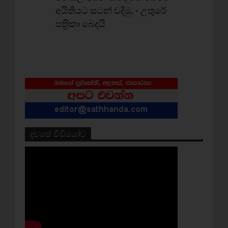
අයිතියට සටන් වදිමු. - උතුරේ
පත‍්‍රිකා බෙදයි
දවසේ වීඩියෝව