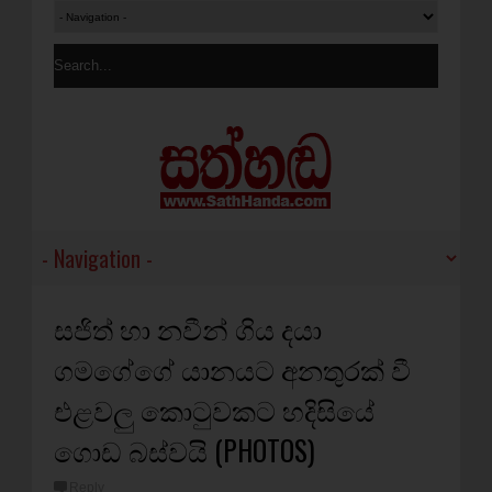
සජිත් හා නවීන් ගිය දයා
ගමගේගේ යානයට අනතුරක් වී
එළවලු කොටුවකට හදිසියේ
ගොඩ බස්වයි (PHOTOS)
Reply