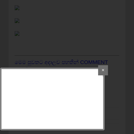
මෙම පුවතට අදාලව පහතින් COMMENT
කරන්න.
✕
අන් අයට බලන්න
SHARE
කරන්න