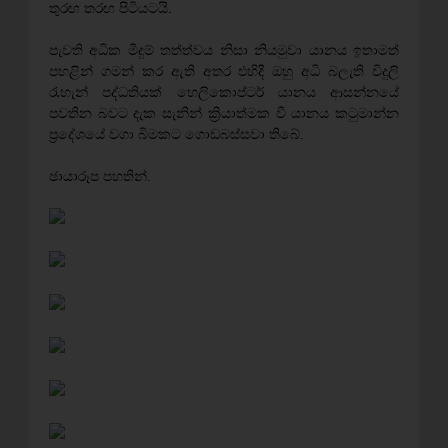
තුරඟ තරඟ පිටියටයි.
පැවති අධික මීදුම් තත්ත්වය නිසා නියමුවා යානය ඉතාමත්
පහළින් ගමන් කර ඇති අතර එහිදී ඔහු අධි බලැති විදුලි
රැහැන් පද්ධතියක් හෙලිකොප්ටර් යානය ආසන්නයේ
පවතින බවට දැක සැනින් ක්‍රියාත්මක වී යානය කටුමාන්න
ප්‍රදේශයේ වගා බිමකට ගොඩබස්සවා තිබේ.
ඡායාරූප පහතින්.