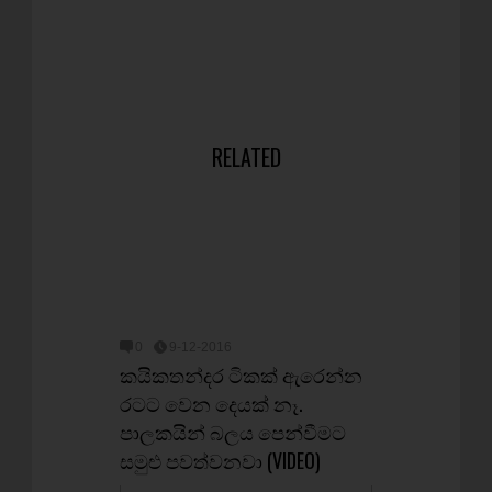
RELATED
0
9-12-2016
කයිකතන්දර ටිකක් ඇරෙන්න
රටට වෙන දෙයක් නෑ.
පාලකයින් බලය පෙන්වීමට
සමුළු පවත්වනවා (VIDEO)