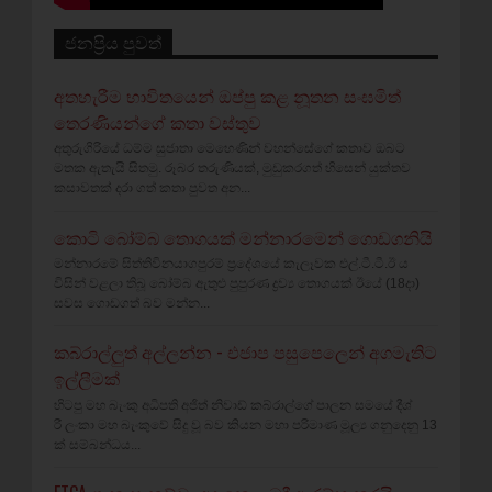
ජනප්‍රිය පුවත්
අතහැරීම භාවිතයෙන් ඔප්පු කළ නූතන සංඝමිත්
තෙරණියන්ගේ කතා වස්‌තුව
අතුරුගිරියේ ධම්ම සුජාතා මෙහෙණින් වහන්සේගේ කතාව ඔබට
මතක ඇතැයි සිතමු. රූබර තරුණියක්‌, මුඩුකරගත් හිසෙන් යුක්‌තව
කසාවතක්‌ දරා ගත් කතා පුවත අන...
කොටි බෝම්බ තොගයක් මන්නාරමෙන් ගොඩගනියි
මන්නාරමේ සිත්තිවිනයාගපුරම් ප්‍රදේශයේ කැලෑවක එල්.ටී.ටී.ඊ ය
විසින් වළලා තිබූ බෝම්බ ඇතුළු පුපුරණ ද්‍රව්‍ය තොගයක් ඊයේ (18දා)
සවස ගොඩගත් බව මන්න...
කබ්රාල්ලුත් අල්ලන්න - එජාප පසුපෙලෙන් අගමැතිට
ඉල්ලීමක්
හිටපු මහ බැංකු අධිපති අජිත් නිවාඩ් කබ්රාල්ගේ පාලන සමයේ දීශ්‍
රී ලංකා මහ බැංකුවේ සිදු වූ බව කියන මහා පරිමාණ මූල්‍ය ගනුදෙනු 13
ක් සම්බන්ධය...