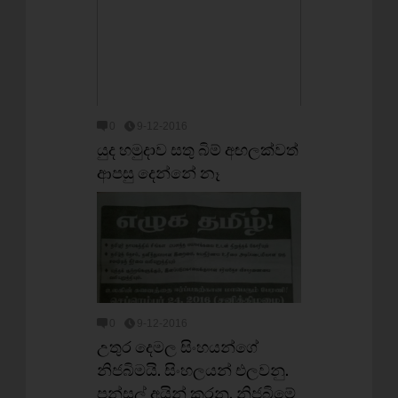
0
9-12-2016
යුද හමුදාව සතු බිම් අඟලක්‌වත්
ආපසු දෙන්නේ නෑ
0
9-12-2016
උතුර දෙමල සිංහයන්ගේ
නිජබිමයි. සිංහලයන් එලවනු.
පන්සල් අයින් කරනු. නිජබිමේ