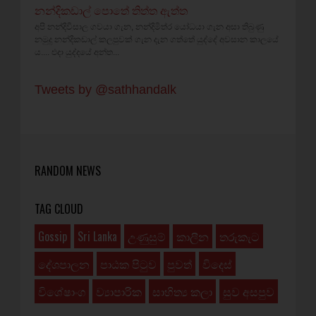
නන්දිකඩාල් පොතේ තිත්ත ඇත්ත
අපි නන්දිවිසාල ගවයා ගැන, නන්දිමිත්ර යෝධයා ගැන අසා තිබුණු
නමුදු නන්දිකඩාල් කලපුවක් ගැන දැන ගත්තේ යුද්දේ අවසාන කාලයේ
ය.... එදා යුද්දයේ අන්ත...
Tweets by @sathhandalk
RANDOM NEWS
TAG CLOUD
Gossip
Sri Lanka
උණුසුම්
කාලීන
තරුකැට
දේශපාලන
පාඨක පිටුව
පුවත්
විදෙස්
විශේෂාංග
ව්‍යාපාරික
සාහිත්‍ය කලා
සුව අසපුව