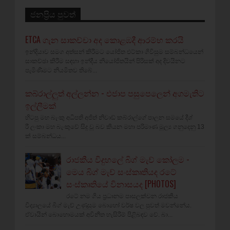
ජනප්‍රිය පුවත්
ETCA ගැන සාකච්චා අද කොළඹදී ආරම්භ කරයි
ඉන්දියාව සමග අත්සන් කිරීමට යෝජිත එට්කා ගිවිසුම සම්බන්ධයෙන්
සාකච්ඡා කිරීම සඳහා ඉන්දීය නියෝජිතයින් පිරිසක් අද දිවයිනට
පැමිණීමට නියමිතව තිබේ...
කබ්රාල්ලුත් අල්ලන්න - එජාප පසුපෙලෙන් අගමැතිට
ඉල්ලීමක්
හිටපු මහ බැංකු අධිපති අජිත් නිවාඩ් කබ්රාල්ගේ පාලන සමයේ දීශ්‍
රී ලංකා මහ බැංකුවේ සිදු වූ බව කියන මහා පරිමාණ මූල්‍ය ගනුදෙනු 13
ක් සම්බන්ධය...
රාජකීය විදුහලේ බිග් මැච් කෝලම -
මෙය බිග් මැච් සංස්කෘතියද රටේ
සංස්කෘතියේ විනාසයද [PHOTOS]
රටේ නම ගිය ප්‍රධානම පාසලක්වන රාජකීය
විද්‍යාලයේ බිග් මැච් උණුසුම බොහෝ වර්ෂ වල පුවත් මවන්නේය.
ඒවායින් බොහොමයක් අවිනීත හැසිරීම් පිළිබඳව වේ. බා...