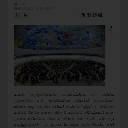
පුවත්
9/16/2016 01:12:00 PM
A
A
PRINT
EMAIL
+
-
ශ්‍රී
ලං
කාවේ අතුරුදන්වූවන්ට සාධාරණත්වය සහ යුක්‌තිය
ඉටුකරදීමට නම් අන්තර්ජාතික අධිකරණ ක්‍රියාපටිපාටි
ස්‌ථාපිත කළ යුතු බව එක්‌සත් ජාතීන්ගේ ත්‍රිපුද්ගල විමර්ශන
කමිටුව ජිනීවා මානව හිමිකම් සමුළුවට නිර්දේශකර ඇත.
මෙම නිර්දේශය රජය ද ඉදිරිපත් කර තිබේ. මේ හැර
අතුරුදන්වූවන් ගැන ක්‍රියාකිරීම සඳහා අන්තර්ජාතික නීති