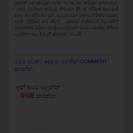
ප්‍රඥප්ති මත කටයුතු කරන ලෙසද එම කමිටුව දන්වා ඇත.
මෙම විමර්ශන කමිටුව නිර්දේශ 23 ක්‌ ඉදිරිපත් කර ඇති
අතර එම නිර්දේශ දැන් පැවැත්වෙන මානව හිමිකම් සමුළුව
වෙත ඉදිරිපත් කර තිබේ. එක්‌සත් ජාතීන්ගේ බලධාරීන්
ජාත්‍යන්තර අධිකරණ ක්‍රියාමාර්ගයක්‌ මෙරට ස්‌ථාපිත කිරීමට
යෝජනා කළ 2 වැනි අවස්‌ථාව මෙයයි.
මෙම පුවතට අදාලව පහතින් COMMENT
කරන්න.
අන් අයට බලන්න
SHARE
කරන්න
OLDER POST