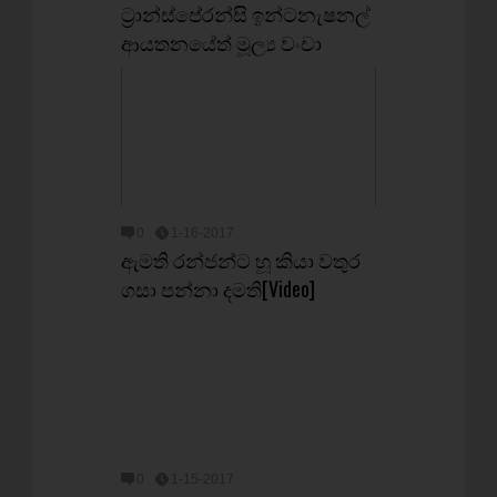
ට්‍රාන්ස්පේරන්සි ඉන්ටනැෂනල්
ආයතනයේත් මූල්‍ය වංචා
0
1-16-2017
ඇමති රන්ජන්ට හූ කියා වතුර
ගසා පන්නා දමති[Video]
0
1-15-2017