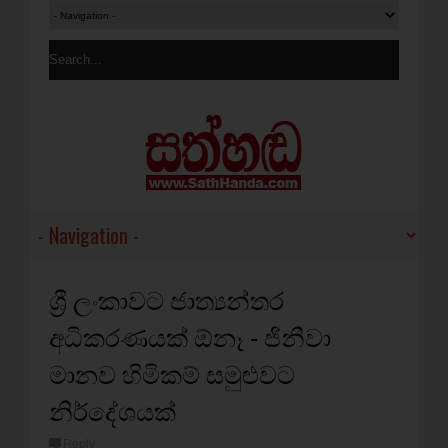
ශ්‍රී ලංකාවට ජාත්‍යන්තර
අධිකරණයක්‌ ඕනෑ - ජිනීවා
මානව හිමිකම් සමුළුවට
නිර්දේශයක්
Reply