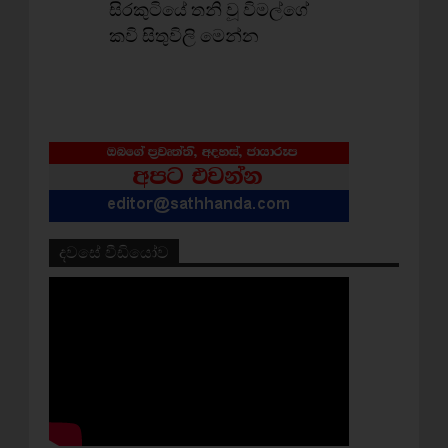
සිරකුටියේ තනි වූ විමල්ගේ
කවි සිතුවිලි මෙන්න
දවසේ වීඩියෝව