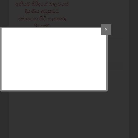
අනියම් බිරිඳගේ බාලවයස්‌
දියණිය අඹුකමට
තබාගෙන සිටි සැකකරු
රිමාන්ඩ්
✕
POST A COMMENT