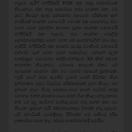
හැදුවේ ඇයි? එෆ්සීඩිඅයි FCDI එක හදපු පරමාර්ථයක්
තියෙනවා, ඒක හදපු පරමාර්ථය ඉස්ඨ වෙන්න ඕන, මේ
රටේ තියෙන කුණු ඔක්කෝම බදාගෙන පරීක්ෂණ තුන්
හාරසියක් කරන්න නොවෙයි. මේ එක එක සමාගම්වල එවා
වෙන වෙන පුද්ගලික කාරණා ප්‍රශ්න කරන්න නොවෙයි
එෆ්සීඩිඅයි එක හැදුවේ, එවා කරන්න පොලිස්
දෙපාර්තමේන්තුව වෙන වෙන යම් ආයතනවලින් එවා කල
හැකියි, එෆ්සීඩිඅයි එක තමන්ට පවරපු වගකීමේ නොවෙයි
ඉන්නේ, දැන් වෙන වෙන පාරවල්වල යන්නේ අලුත්
ආණ්ඩුක්‍රම ව්‍යවස්ථාව පාර්ලිමේන්තුවේ 3/2 කින් සම්මත
කරගන්න තියෙනවා, මෙහෙම කලොත් ඒකට යම්
බලපෑමක් වෙනවා. ඒක මට වගේම රජයටත් ප්‍රශ්නයක්.
ෆවුසි මගේ රාජ්‍ය ඇමතිට උසාවි පෙනි සිටින්න කියා
දන්වනකම් ඔහුට විරුද්ධව පරික්ෂණයක් වුනා කියලා මම
දන්නේ නැහ හිටපු අමාත්‍යාංශයේ තමන් පාවිච්චි කරපු
වහානය ඉන්න අමාත්‍යාංශයට අරන් ගියා කියලා නඩු දානවා
නම් මේ මුලු කැබිනට් මණ්ඩලයටම නඩු දාන්න ඕන. මට
තියෙන ප්‍රස්නේ ඇයි එක්කෙනෙකුට විතරක් නඩු දැම්මේ.
යයි ජනාධිපති මෛත්‍රීපාල සිරිසේන මේ සතියේ ඉරිදා
ලoකාදිපය සමඟ කල සම්මුඛ සාකච්ඡාවකදී පැවසීය.