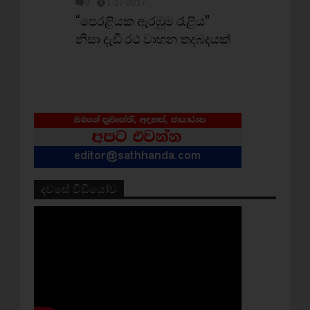
0
1-27-2017
“පෙරළියක ඇරඹුම රැළිය”
නිසා දැඩි රථ වාහන තදබදයක්
දවසේ වීඩියෝව