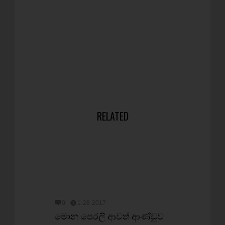
RELATED
0
1-28-2017
මොන පෙරලි ආවත් ආණ්ඩුව