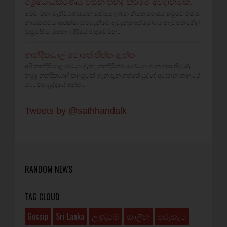
ශ්‍රේෂ්ඨාධිකරණය විසින් තීන්දු කිරීමේ අවදානමක.
මෙම මහා මැතිවරණයෙන් එජාපය ලබන නියත පරාජය හමුවේ එජාප
නායකත්වය ආරක්ෂා කරගැනීමේ දැවැන්ත අභියෝගය නැවතත් රනිල්
වික්‍රමසිංහ මහතා ඉදිරියේ මතුවෙමින...
නන්දිකඩාල් පොතේ තිත්ත ඇත්ත
අපි නන්දිවිසාල ගවයා ගැන, නන්දිමිත්ර යෝධයා ගැන අසා තිබුණු
නමුදු නන්දිකඩාල් කලපුවක් ගැන දැන ගත්තේ යුද්දේ අවසාන කාලයේ
ය.... එදා යුද්දයේ අන්ත...
Tweets by @sathhandalk
RANDOM NEWS
TAG CLOUD
Gossip
Sri Lanka
උණුසුම්
කාලීන
තරුකැට