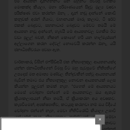
එම ආයතන දැනගන්නට ඕන ඔහුන්ට පවරපු වගකිම
මොකක්ද කියලා, මහා පරිමාණයෙන් සිදුවූ මූල්‍ය වoචා
පරික්ෂණ එවා කරන්න ඕනෑ , දැන් නඩු දාන්නේ කොඩි
කනුවක් අරන් ගියාට, වහානයක් මාරු කලාට, ටී ෂර්ට්
එකක් බෙදුවට, සහනාධාර බෙදුවට මේවට තමයි මේ
ආයතන නඩු දාන්නේ, හැබයි මේ ආයතනවල වගකීම ඊට
වඩා පුලුල් බවත්, නිකන් කොහේ හරි යන හාල්මැස්සන්
අල්ලාගෙන කරන දේවල් නොවෙයි කරන්න ඕනෑ, යයි
ජනාධිපතිවරයා පවසා ඇත.
වාර්තාකරු විසින් එෆ්සීඩිඅයි එක නිත්‍යානුකූල ආයතනයක්ද
යන්න ජනාධිපතිගෙන් විමසු විට ඔහු පැවසුවේ නිතිපතිගේ
උපදෙස් මත අමාත්‍ය මණ්ඩල තීන්දුවකින් පත්වූ ආයතනයක්
බැවින් තමාට එය නිත්‍යානුකූල නොවන ආයතනයක් ලෙස
කියන්න පුලුවන් කමක් නැහ. “එහෙත් මේ ආයතනයට
මෙසේ චෝදනා එන්නේ මේ ආයතනවල ඔය ඇතැම්
ක්‍රියාකලාපයන් නිසා තමයි, ඒ ක්‍රියාකරන අය අවoකව.
කැපවීමෙන්, අපක්ෂපාතීව, කටයුතු කරනවා නම් ඔය විදීයේ
චෝදනා එන්නේ නැහ, මෙවා නීතිවිරෝධී කියාලා උසාවි
යන්නේත් නැහ. නිත්‍යානුකූල තත්ත්වයක් යටතේ මේවා
✕
පැහැදිලිව වැඩ කරන ආයතන කියන එක මහජනතාවට
පේනවා නම් ඔය විදියේ චෝදනා එන්නේත් නැහ” යන්නත්