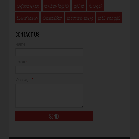
දේශපාලන
පාඨක පිටුව
පුවත්
විදෙස්
විශේෂාංග
ව්‍යාපාරික
සාහිත්‍ය කලා
සුව අසපුව
CONTACT US
Name
Email
*
Message
*