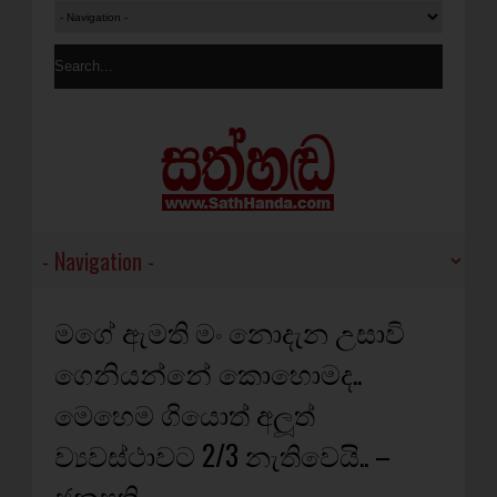
මගේ ඇමති මං නොදැන උසාවි
ගෙනියන්නේ කොහොමද..
මෙහෙම ගියොත් අලූත්
ව්‍යවස්ථාවට 2/3 නැතිවෙයි.. –
ජනපති