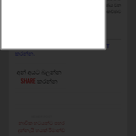
එහි සඳහන් කොට ඇති අතර පුරා පිටු දෙකක් ආවරණය වන
සේ ජනාධිපතිවරයා එම පුවත් පත සඳහා විශේෂ සාකච්ඡාව
ලබාදී ඇත.
මෙම පුවතට අදාලව පහතින් COMMENT
කරන්න.
අන් අයට බලන්න
SHARE
කරන්න
NEWER POST
නාවික භටයන්ට පහර
දුන්නැයි හයක් රිමාන්ඩ්