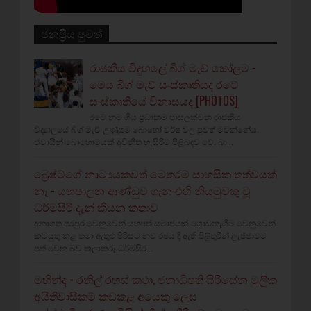
ජනප්‍රිය පුවත්
රාජකීය විදුහලේ බිග් මැච් කෝලම -
මෙය බිග් මැච් සංස්කෘතියද රටේ
සංස්කෘතියේ විනාසයද [PHOTOS]
රටේ නම ගිය ප්‍රධානම පාසලක්වන රාජකීය
විද්‍යාලයේ බිග් මැච් උණුසුම බොහෝ වර්ෂ වල පුවත් මවන්නේය.
ඒවායින් බොහොමයක් අවිනීත හැසිරීම් පිළිබඳව වේ. බා...
බ්‍රෙෂ්ට්ගේ නාට්‍යයකවත් මෙතරම් සාහසික තත්වයක්
නෑ - යහපාලන ආණ්ඩුව ගැන එහි නියමුවකු වූ
ධර්මසිරි දැන් කියන කතාව
අනාගත පරපුර වෙනුවෙන් යහපත් සමාජයක් ගොඩනැගීම වෙනුවෙන්
කටයුතු කළ තමා ඇතුළු පිරිසට නව රජය දී ඇති පිළිතුරින් ලැජ්ජාවට
පත් වෙන බව කලාකරු ධර්මසිර...
මහින්ද - රනිල් රහස් කථා, ජනාධිපති සිරිසේන මුලික
අයිතිවාසිකම් කඩකළ අයෙකු ලෙස