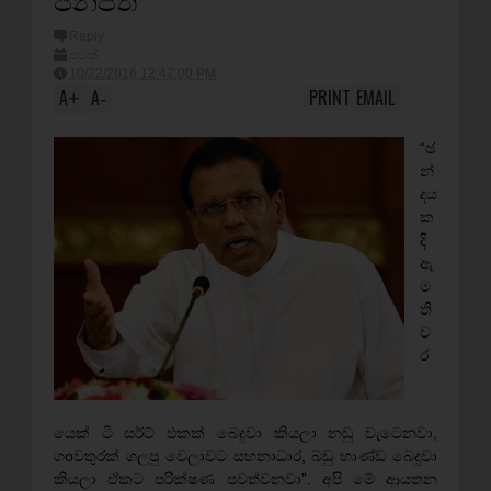
Reply
පුවත්
10/22/2016 12:47:00 PM
A
A
PRINT
EMAIL
+
-
“ඡ
න්
දය
ක
දි
ඇ
ම
ති
ව
ර
යෙක් ටී සර්ට් එකක් බෙදුවා කියලා නඩු වැටෙනවා,
ගoවතුරක් ගලපු වෙලාවට සහනාධාර, බඩු භාණ්ඩ බෙදුවා
කියලා ඒකට පරික්ෂණ පවත්වනවා”. අපි මේ ආයතන