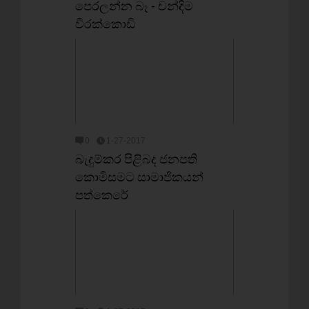
පෙරලන්න බෑ - චන්දිම
වීරක්කොඩි
0
1-27-2017
බැදුම්කර පිළිබද ජනපති
කොමිසමට සාමාජිකයන්
පත්කෙරේ