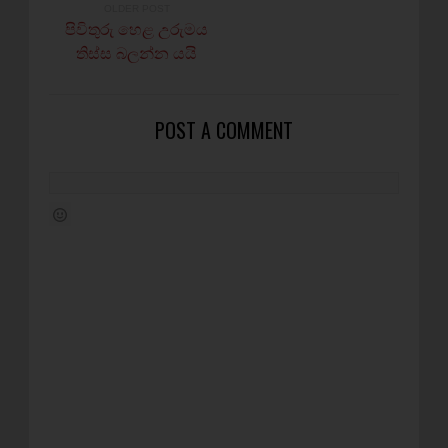
OLDER POST
පිවිතුරු හෙළ උරුමය
තිස්ස බලන්න යයි
POST A COMMENT