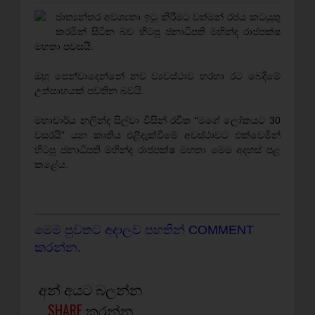
ජාත්‍යන්තර අවශ්‍යතා ඉටු කිරීමට වත්මන් රජය කටයුතු
කරමින් සිටින බව හිටපු ජනාධිපති මහින්ද රාජපක්ෂ
මහතා පවසයි.
ඔහු පෙන්වාදෙන්නේ නව ව්‍යවස්ථාව හරහා රට බෙදීමේ
උත්සාහයක් පවතින බවයි.
මහාචාර්ය නලින්ද සිල්වා විසින් රචිත “මගේ ලෝකයට 30
වසරයි” යන කෘතිය එළීදැක්වීමේ අවස්ථාවට එක්වෙමින්
හිටපු ජනාධිපති මහින්ද රාජපක්ෂ මහතා මෙම අදහස් පළ
කළේය.
මෙම පුවතට අදාලව පහතින් COMMENT
කරන්න.
අන් අයට බලන්න
SHARE
කරන්න