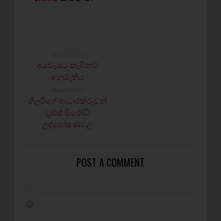
OLDER POST
අයවැයට කැබිනට්
අනුමැතිය
NEWER POST
හිලරිගේ ආධාරකරුවන්
ට්‍රම්ප් විරෝධී
උද්ඝෝෂණවල
POST A COMMENT