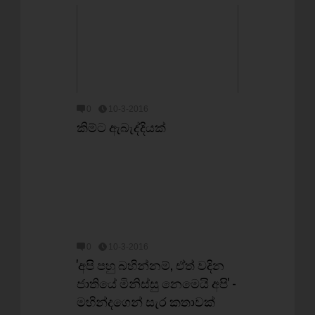
0
10-3-2016
කිම්ට ඇබැද්දියක්
0
10-3-2016
'අපි පහු බහින්නම්, ඒත් වදින
ජාතියේ මිනිස්සු නෙමෙයි අපි' -
මහින්දගෙන් සැර කතාවක්