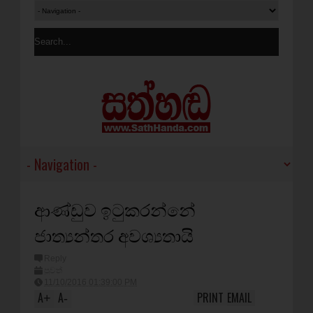
ආණ්ඩුව ඉටුකරන්නේ
ජාත්‍යන්තර අවශ්‍යතායි
Reply
පුවත්
11/10/2016 01:39:00 PM
A
A
PRINT
EMAIL
+
-