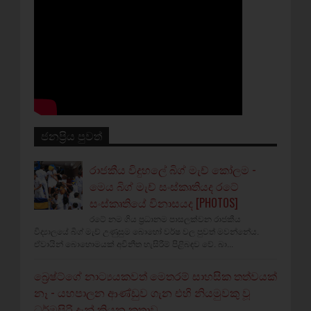
ජනප්‍රිය පුවත්
රාජකීය විදුහලේ බිග් මැච් කෝලම -
මෙය බිග් මැච් සංස්කෘතියද රටේ
සංස්කෘතියේ විනාසයද [PHOTOS]
රටේ නම ගිය ප්‍රධානම පාසලක්වන රාජකීය
විද්‍යාලයේ බිග් මැච් උණුසුම බොහෝ වර්ෂ වල පුවත් මවන්නේය.
ඒවායින් බොහොමයක් අවිනීත හැසිරීම් පිළිබඳව වේ. බා...
බ්‍රෙෂ්ට්ගේ නාට්‍යයකවත් මෙතරම් සාහසික තත්වයක්
නෑ - යහපාලන ආණ්ඩුව ගැන එහි නියමුවකු වූ
ධර්මසිරි දැන් කියන කතාව