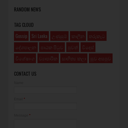
RANDOM NEWS
TAG CLOUD
Gossip
Sri Lanka
උණුසුම්
කාලීන
තරුකැට
දේශපාලන
පාඨක පිටුව
පුවත්
විදෙස්
විශේෂාංග
ව්‍යාපාරික
සාහිත්‍ය කලා
සුව අසපුව
CONTACT US
Name
Email
*
Message
*