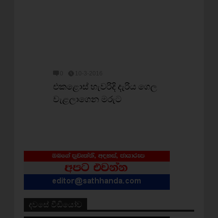
0
10-3-2016
එකළොස් හැවරිදි දැරිය ගෙල
වැළලාගෙන මරුට
දවසේ වීඩියෝව