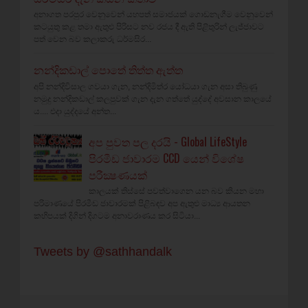
අනාගත පරපුර වෙනුවෙන් යහපත් සමාජයක් ගොඩනැගීම වෙනුවෙන්
කටයුතු කළ තමා ඇතුළු පිරිසට නව රජය දී ඇති පිළිතුරින් ලැජ්ජාවට
පත් වෙන බව කලාකරු ධර්මසිර...
නන්දිකඩාල් පොතේ තිත්ත ඇත්ත
අපි නන්දිවිසාල ගවයා ගැන, නන්දිමිත්ර යෝධයා ගැන අසා තිබුණු
නමුදු නන්දිකඩාල් කලපුවක් ගැන දැන ගත්තේ යුද්දේ අවසාන කාලයේ
ය.... එදා යුද්දයේ අන්ත...
අප පුවත පල දරයි - Global LifeStyle
පිරමීඩ ජාවාරම CCD යෙන් විශේෂ
පරීක්‍ෂණයක්‌
කාලයක්‌ තිස්‌සේ පවත්වාගෙන යන බව කියන මහා
පරිමාණයේ පිරමීඩ ජාවාරමක්‌ පිළිබඳව අප ඇතුළු මාධ්‍ය ආයතන
කහිපයක් දිගින් දිගටම අනාවරාණය කර සිටියා...
Tweets by @sathhandalk