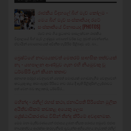
රාජකීය විදුහලේ බිග් මැච් කෝලම -
මෙය බිග් මැච් සංස්කෘතියද රටේ
සංස්කෘතියේ විනාසයද [PHOTOS]
රටේ නම ගිය ප්‍රධානම පාසලක්වන රාජකීය
විද්‍යාලයේ බිග් මැච් උණුසුම බොහෝ වර්ෂ වල පුවත් මවන්නේය.
ඒවායින් බොහොමයක් අවිනීත හැසිරීම් පිළිබඳව වේ. බා...
බ්‍රෙෂ්ට්ගේ නාට්‍යයකවත් මෙතරම් සාහසික තත්වයක්
නෑ - යහපාලන ආණ්ඩුව ගැන එහි නියමුවකු වූ
ධර්මසිරි දැන් කියන කතාව
අනාගත පරපුර වෙනුවෙන් යහපත් සමාජයක් ගොඩනැගීම වෙනුවෙන්
කටයුතු කළ තමා ඇතුළු පිරිසට නව රජය දී ඇති පිළිතුරින් ලැජ්ජාවට
පත් වෙන බව කලාකරු ධර්මසිර...
මහින්ද - රනිල් රහස් කථා, ජනාධිපති සිරිසේන මුලික
අයිතිවාසිකම් කඩකළ අයෙකු ලෙස
ශ්‍රේෂ්ඨාධිකරණය විසින් තීන්දු කිරීමේ අවදානමක.
මෙම මහා මැතිවරණයෙන් එජාපය ලබන නියත පරාජය හමුවේ එජාප
නායකත්වය ආරක්ෂා කරගැනීමේ දැවැන්ත අභියෝගය නැවතත් රනිල්