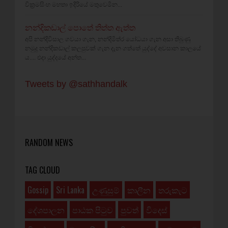
වික්‍රමසිංහ මහතා ඉදිරියේ මතුවෙමින...
නන්දිකඩාල් පොතේ තිත්ත ඇත්ත
අපි නන්දිවිසාල ගවයා ගැන, නන්දිමිත්ර යෝධයා ගැන අසා තිබුණු
නමුදු නන්දිකඩාල් කලපුවක් ගැන දැන ගත්තේ යුද්දේ අවසාන කාලයේ
ය.... එදා යුද්දයේ අන්ත...
Tweets by @sathhandalk
RANDOM NEWS
TAG CLOUD
Gossip
Sri Lanka
උණුසුම්
කාලීන
තරුකැට
දේශපාලන
පාඨක පිටුව
පුවත්
විදෙස්