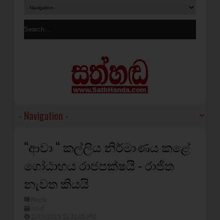
“ආවා “ කල්ලිය නිර්මාණය කළේ
ගෝඨාභය රාජපක්ෂයි - රාජිත
නැවත කියයි
Reply
පුවත්
11/06/2016 11:31:00 PM