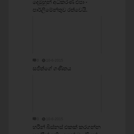
දෙමුහුන් අධිකරණ එපා -
පාර්ලිමේන්තුව රත්වෙයි.
0
10-6-2015
සජිත්ගේ ගණිතය
0
10-6-2015
හරීන් බිස්නස් එකක් කරගන්න