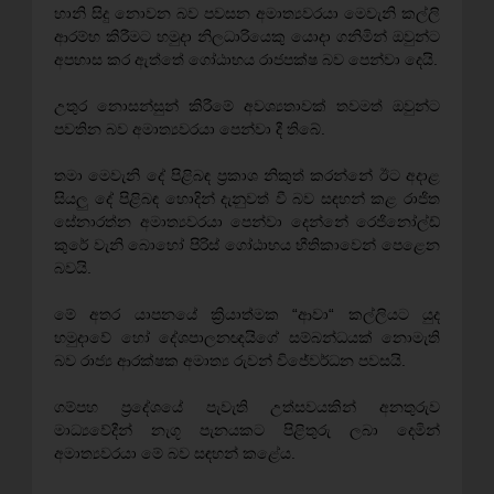
හානි සිදු නොවන බව පවසන අමාත්‍යවරයා මෙවැනි කල්ලි
ආරම්භ කිරීමට හමුදා නිලධාරියෙකු යොදා ගනිමින් ඔවුන්ට
අපහාස කර ඇත්තේ ගෝඨාභය රාජපක්ෂ බව පෙන්වා දෙයි.
උතුර නොසන්සුන් කිරීමේ අවශ්‍යතාවක් තවමත් ඔවුන්ට
පවතින බව අමාත්‍යවරයා පෙන්වා දී තිබේ.
තමා මෙවැනි දේ පිළිබඳ ප්‍රකාශ නිකුත් කරන්නේ ඊට අදාළ
සියලු දේ පිළිබඳ හොදින් දැනුවත් වී බව සඳහන් කළ රාජිත
සේනාරත්න අමාත්‍යවරයා පෙන්වා දෙන්නේ රෙජිනෝල්ඩ්
කුරේ වැනි බොහෝ පිරිස් ගෝඨාභය භීතිකාවෙන් පෙළෙන
බවයි.
මේ අතර යාපනයේ ක්‍රියාත්මක “ආවා“ කල්ලියට යුද
හමුදාවේ හෝ දේශපාලනඥයිගේ සම්බන්ධයක් නොමැති
බව රාජ්‍ය ආරක්ෂක අමාත්‍ය රුවන් විජේවර්ධන පවසයි.
ගම්පහ ප්‍රදේශයේ පැවැති උත්සවයකින් අනතුරුව
මාධ්‍යවේදීන් නැගූ පැනයකට පිළිතුරු ලබා දෙමින්
අමාත්‍යවරයා මේ බව සඳහන් කළේය.