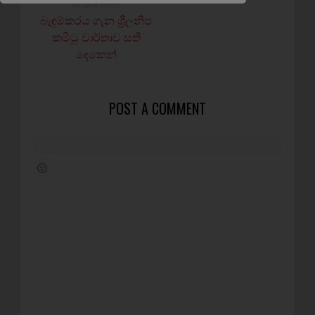
NEWER POST
බැඳුම්කරය ගැන ශ්‍රීලනිප
කමිටු වාර්තාව සති
දෙකෙන්
POST A COMMENT