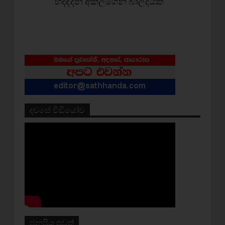
හදද්දීන් අකිලගෙන් බාල්දියක්
දවසේ වීඩියෝව
ජනප්‍රිය පුවත්