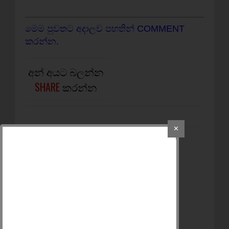
මෙම පුවතට අදාලව පහතින් COMMENT
කරන්න.
අන් අයට බලන්න
SHARE
කරන්න
✕
OLDER POST
රණබිමේදී ජිවිතය, ඇස්,
අත් පා පුජා කරපු
රණවිරුවන් තමන්ගේ
විශාම වැටුප ලබා ගන්න
පදිකවේදිකාවේ තව ජිවිත
කියක් පුජා කල යුතුද?