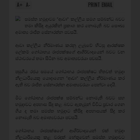
A
A
PRINT
EMAIL
+
-
සමස්ත හමුදාවම “ආවා“ කල්ලිය සමග සම්බන්ධ බවට
තමා කිසිඳු අයුරකින් ප්‍රකාශ කර නොමැති බව සෞඛ්‍ය
අමාත්‍ය රාජිත සේනාරත්න පවසයි.
ආවා කල්ලිය නිර්මාණය කරනු ලැබුවේ හිටපු ආරක්ෂක
ලේකම් ගෝඨාභය රාජපක්ෂගේ ආශිර්වාදයෙන් බවට වන
ස්ථාවරයේ තමා සිටින බව අමාත්‍යවරයා පවසයි.
පසුගිය රජය සමයේ ගෝඨාභය රාජපක්ෂට හිතවත් හමුදා
නිලධාරියෙකු යොදාගෙන “ආවා“ කල්ලිය නිර්මාණය කර
ඇති බව රාජිත සේනාරත්න අමාත්‍යවරයා පෙන්වා දෙයි.
මීට ගෝඨාභය රාජපක්ෂ සම්බන්ධ නොමැති බවට සහ
හමුදාවට අපහාස සිදු කළ බවට ඇතැමුන් විවිධ ප්‍රචාර ගෙන
ගිය ද තමා සමස්ත හමුදාට කිසිඳු අපහාසයක් සිදු කර
නොමැති බව අමාත්‍යවරයා පවසයි.
ගෝඨාභය රාජපක්ෂගේ ආශිර්වාදයෙන් එක් හමුදා
නිලධාරියෙකු කළ වරදක් හේතුවෙන් සමස්ත හමුදාවට