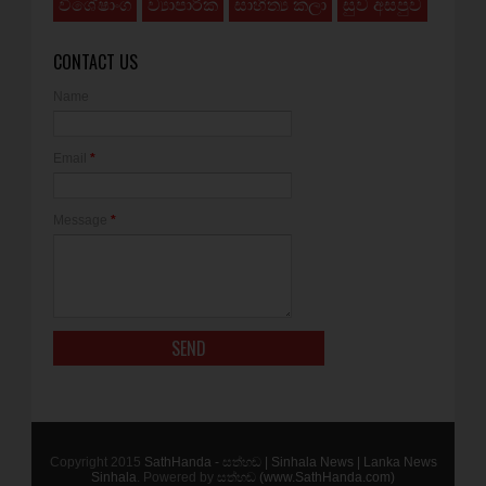
විශේෂාංග
ව්‍යාපාරික
සාහිත්‍ය කලා
සුව අසපුව
CONTACT US
Name
Email
*
Message
*
Copyright 2015
SathHanda - සත්හඬ | Sinhala News | Lanka News
Sinhala
. Powered by
සත්හඬ (www.SathHanda.com)