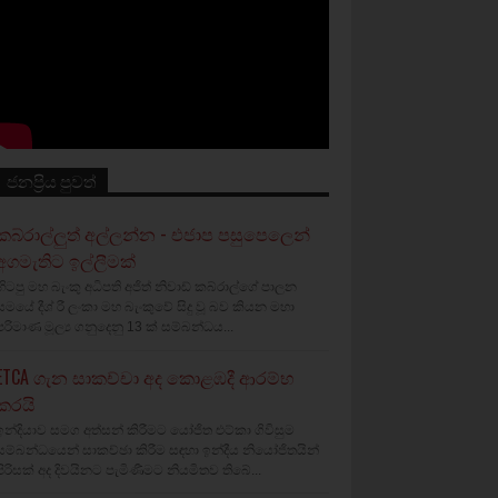
ජනප්‍රිය පුවත්
කබ්රාල්ලුත් අල්ලන්න - එජාප පසුපෙලෙන්
අගමැතිට ඉල්ලීමක්
හිටපු මහ බැංකු අධිපති අජිත් නිවාඩ් කබ්රාල්ගේ පාලන
සමයේ දීශ්‍ රී ලංකා මහ බැංකුවේ සිදු වූ බව කියන මහා
පරිමාණ මූල්‍ය ගනුදෙනු 13 ක් සම්බන්ධය...
ETCA ගැන සාකච්චා අද කොළඹදී ආරම්භ
කරයි
ඉන්දියාව සමග අත්සන් කිරීමට යෝජිත එට්කා ගිවිසුම
සම්බන්ධයෙන් සාකච්ඡා කිරීම සඳහා ඉන්දීය නියෝජිතයින්
පිරිසක් අද දිවයිනට පැමිණීමට නියමිතව තිබේ...