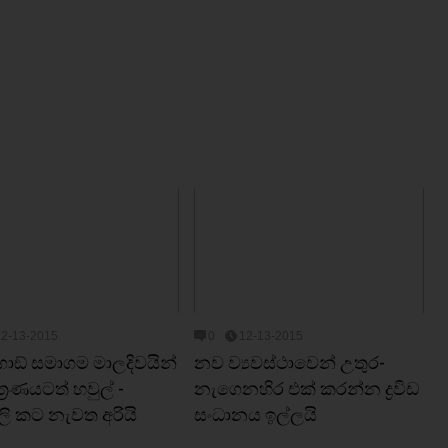
12-13-2015
0
12-13-2015
ාඞ් සමාගම මාලදිවයින්
නව ව්‍යවස්‌ථාවෙන් උතුර-
‍්‍රණයටත් හවුල් -
නැගෙනහිර එක්‌ කරන්න ද්‍රවිඩ
ිලි කට නැවත අරියි
සංධානය ඉල්ලයි