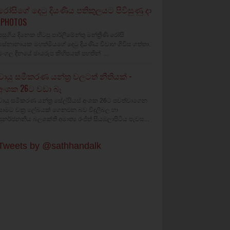
රෝසිගේ දෙටු දියණිය පතිකුලයට පිවිසුණු දා
(PHOTOS
පසුගිය දිනෙක හිටපු පාර්ලිමේන්තු මන්ත්‍රීණි රෝසි
සේනානායක මහත්මියගේ දෙටු දියණිය විවාහ ගිවිස ගත්තා.
මංගල දිනයේ ඡායරූප කිහිපයක් පහතින් ...
වායු සමීකරණ යන්ත්‍ර වලටත් නීතියක් -
අංශක 26ට වඩා බෑ
වායු සමීකරණ යන්ත්‍ර සේල්සියස් අංශක 26ට පවත්වාගෙන
යාමට චක්‍ර ලේඛයක් ගෙනඑන බව විදුලිබල හා
පුනර්ජනනීය බලශක්ති අමාත්‍ය රංජිත් සියඹලාපිටිය පැවස...
Tweets by @sathhandalk