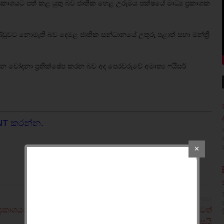
්‍රකාශයට පත් කළ යුතු බව ජාතික හෙළ උරුමය පක්ෂයේ මාධ්‍ය ප්‍රකාශක
්ඩුවට නොමැති බව දෙමළ ජාතික සන්ධානයේ උතුරු පළාත් සභා මන්ත්‍රී
න චෝදනා ප්‍රතික්ෂේප කරන බව අද පෙරවරුවේ අමාත්‍ය ෆයිසර්
NT කරන්න.
✕
NEWER POST
්‍රකාශයට
මේක වහ පාලනයක්-රටටත් විසයි-අනාගත පරපුරටත්
විසයි