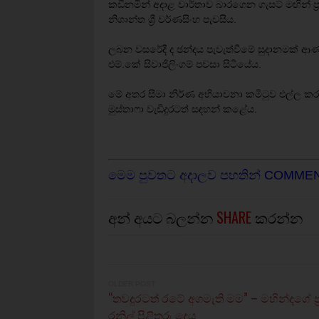
කඩිනමින් අදාළ වාර්තාව බාරගෙන ගැසට් මඟින් ප
නිශාන්ත ශ්‍රී වර්ණසිංහ පැවසීය.
ලබන වසරේදී ද ඡන්දය පැවැත්වීමේ සුදානමක් ආණ
එම්.කේ සිවාජිලිංගම් පවසා සිටියේය.
මේ අතර සීමා නිර්ණ අභියාචනා කමිටුව එල්ල කර
මුස්තාෆා වැඩිදුරටත් සඳහන් කළේය.
මෙම පුවතට අදාලව පහතින් COMME
අන් අයට බලන්න
SHARE
කරන්න
OLDER POST
“තවදුරටත් රටේ අගමැති මම” – මහින්දගේ ප
රනිල් පිළිතුරු දෙය