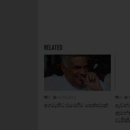
RELATED
0
12-13-2015
0
අගමැතිට එරෙහිව පෙත්සමක්
ඇවන්ග
කුමන්ත
වැසික