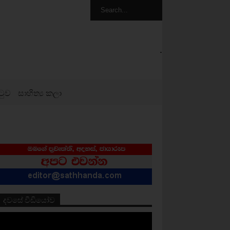
.
ටුව
සාහිත්‍ය කලා
දවසේ වීඩියෝව