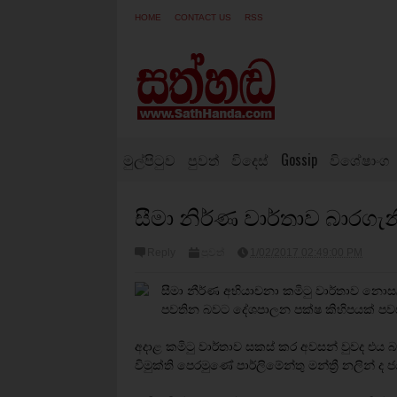
HOME
CONTACT US
RSS
මුල්පිටුව
පුවත්
විදෙස්
Gossip
විශේෂාංග
සීමා නිර්ණ වාර්තාව බාරග
Reply
පුවත්
1/02/2017 02:49:00 PM
සීමා නීර්ණ අභියාචනා කමිටු වාර්තාව නොස
පවතින බවට දේශපාලන පක්ෂ කිහිපයක් පවස
අදාළ කමිටු වාර්තාව සකස් කර අවසන් වුවද එය
විමුක්ති පෙරමුණේ පාර්ලිමේන්තු මන්ත්‍රී නලින් ද 