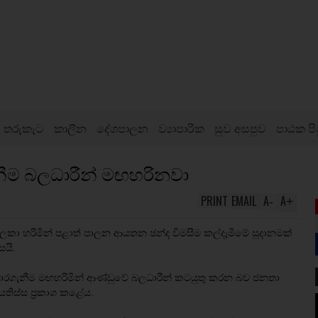
තරුකැට
කාලීන
දේශපාලන
ව්‍යාපාරික
සුව අසපුව
පාඨක පි
ැනීම බලධාරීන් මඟහරිනවා
PRINT
EMAIL
A
A
-
+
ලකා හරිමින් පළාත් පාලන ආයතන ඡන්ද විමසීම කල්දැමීමේ සූදානමක්
යි.
 බාරගැනීම මඟහරිමින් ආණ්ඩුවේ බලධාරීන් කටයුතු කරන බව ජනතා
ජයතිස්ස ප්‍රකාශ කළේය.