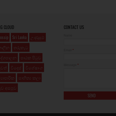
AG CLOUD
CONTACT US
Name
ossip
Sri Lanka
උණුසුම්
කාලීන
තරුකැට
Email
*
දේශපාලන
පාඨක පිටුව
Message
*
ුවත්
විදෙස්
විශේෂාංග
්‍යාපාරික
සාහිත්‍ය කලා
ුව අසපුව