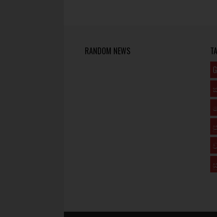
RANDOM NEWS
T
G
ප
ව
ස