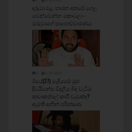
1
9-28-2015
දරුවා වළ හාරන අතරේ ගෙල
වෙන්වෙන්න ‍කොටලා -
මරුවාගේ පාපොච්චාරණය
0
9-28-2015
ඊයේ(27) මැදියමේ මුළු
දිවයිනේම විදුලිය බිඳ වැටීම
කඩාකප්පල් කාරී වැඩක්ද?
ඇමති අනින් පරීක්ෂණ