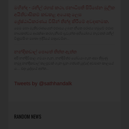
මහින්ද - රනිල් රහස් කථා, ජනාධිපති සිරිසේන මුලික
අයිතිවාසිකම් කඩකළ අයෙකු ලෙස
ශ්‍රේෂ්ඨාධිකරණය විසින් තීන්දු කිරීමේ අවදානමක.
මෙම මහා මැතිවරණයෙන් එජාපය ලබන නියත පරාජය හමුවේ එජාප
නායකත්වය ආරක්ෂා කරගැනීමේ දැවැන්ත අභියෝගය නැවතත් රනිල්
වික්‍රමසිංහ මහතා ඉදිරියේ මතුවෙමින...
නන්දිකඩාල් පොතේ තිත්ත ඇත්ත
අපි නන්දිවිසාල ගවයා ගැන, නන්දිමිත්ර යෝධයා ගැන අසා තිබුණු
නමුදු නන්දිකඩාල් කලපුවක් ගැන දැන ගත්තේ යුද්දේ අවසාන කාලයේ
ය.... එදා යුද්දයේ අන්ත...
Tweets by @sathhandalk
RANDOM NEWS