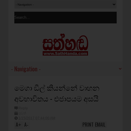
මෙගා ඞීල් කියන්නේ වාහන
අවභාවිතය - එජාපයම අසයි
Reply
පුවත්
1/15/2017 07:44:00 AM
A
A
PRINT
EMAIL
+
-