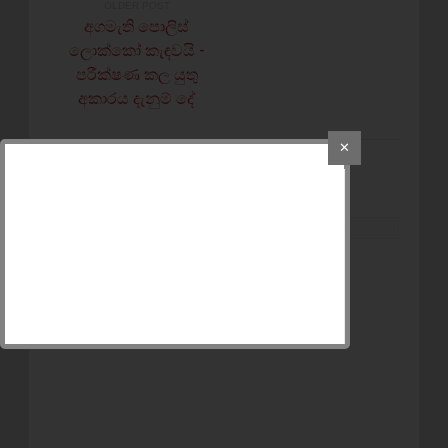
OLDER POST
අගමැති පොලිස්
ලොක්කෝ කැඳවයි -
පරීක්ෂණ කල යුතු
අකාරය දැනුම් දේ
✕
POST A COMMENT