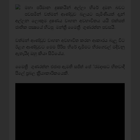
මහා පරිමාන දුෂකයින් අල්ලා හිරේ දමන බවට
පවසමින් වත්මන් ආණ්ඩුව බලයට පැමිණියත් දැන්
අල්ලන ලොකුම දුෂණය වාහන අවභාවිතය යයි එක්සත්
ජාතික පක්‍ෂයේ හිටපු මන්ත්‍රී මෛත්‍රී ගුණරත්න පවසයි.
වත්මන් ආණ්ඩුව වාහන අවභාවිත කරන ආකාරය බැලූ විට
ඊළග ආණ්ඩුවට මෙම පිරිස හිරේ දැමීමට හිරගෙවල් මදිවනු
ඇතැයිද ඔහු කියා සිටියේය.
මෛත්‍රී ගුණරත්න එජාප ඇමති සජිත් පේ‍්‍රමදාසට හිතවාදී
පිලේ ප‍්‍රබල ක‍්‍රියාකාරිකයෙකි.