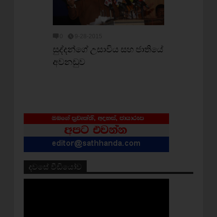
0
9-28-2015
සුද්දන්ගේ උසාවිය සහ ජාතියේ
අවනඩුව
දවසේ වීඩියෝව