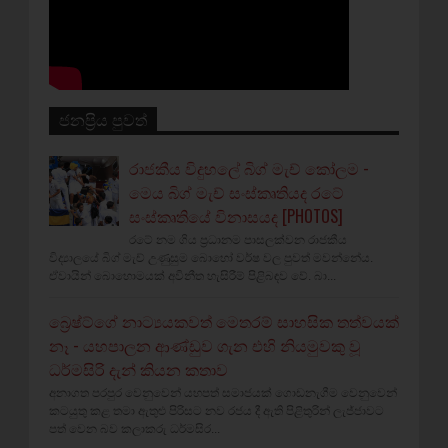
ජනප්‍රිය පුවත්
රාජකීය විදුහලේ බිග් මැච් කෝලම -
මෙය බිග් මැච් සංස්කෘතියද රටේ
සංස්කෘතියේ විනාසයද [PHOTOS]
රටේ නම ගිය ප්‍රධානම පාසලක්වන රාජකීය
විද්‍යාලයේ බිග් මැච් උණුසුම බොහෝ වර්ෂ වල පුවත් මවන්නේය.
ඒවායින් බොහොමයක් අවිනීත හැසිරීම් පිළිබඳව වේ. බා...
බ්‍රෙෂ්ට්ගේ නාට්‍යයකවත් මෙතරම් සාහසික තත්වයක්
නෑ - යහපාලන ආණ්ඩුව ගැන එහි නියමුවකු වූ
ධර්මසිරි දැන් කියන කතාව
අනාගත පරපුර වෙනුවෙන් යහපත් සමාජයක් ගොඩනැගීම වෙනුවෙන්
කටයුතු කළ තමා ඇතුළු පිරිසට නව රජය දී ඇති පිළිතුරින් ලැජ්ජාවට
පත් වෙන බව කලාකරු ධර්මසිර...