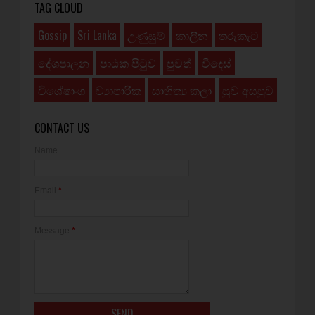
TAG CLOUD
Gossip
Sri Lanka
උණුසුම්
කාලීන
තරුකැට
දේශපාලන
පාඨක පිටුව
පුවත්
විදෙස්
විශේෂාංග
ව්‍යාපාරික
සාහිත්‍ය කලා
සුව අසපුව
CONTACT US
Name
Email
*
Message
*