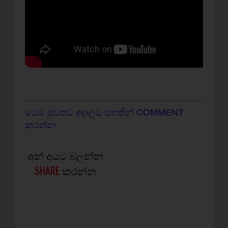
මෙම පුවතට අදාලව පහතින් COMMENT
කරන්න.
අන් අයට බලන්න
SHARE
කරන්න