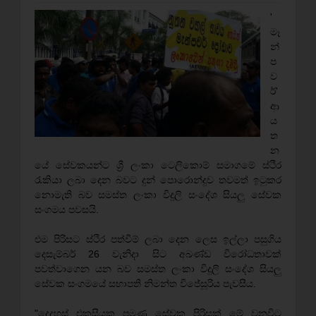
'
මෑ
න්
ප
ව
ර්'
ආ
ය
ත
න
යේ සේවකයන්ට ශ්‍රී ලංකා ටෙලිකොම් සමාගමේ ස්ථිර
රැකියා ලබා දෙන බවට දුන් පොරොන්දුව තවමත් ඉටුකර
නොමැති බව සමස්ත ලංකා විදුලි සංදේශ සියලු සේවක
සංගමය පවසයි.
එම පිරිසට ස්ථිර පත්වීම් ලබා දෙන ලෙස ඉල්ලා පසුගිය
දෙසැම්බර් 26 වැනිදා සිට අඛණ්ඩ විරෝධතාවක්
පවත්වාගෙන යන බව සමස්ත ලංකා විදුලි සංදේශ සියලු
සේවක සංගමයේ සභාපති නිමන්ත විජේසූරිය පැවසීය.
"දෙදහස් එකසීයක පමණ සේවක පිරිසක් මේ වනවිට