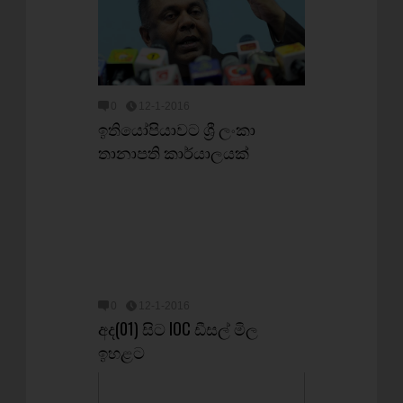
0
12-1-2016
ඉතියෝපියාවට ශ්‍රී ලංකා
තානාපති කාර්යාලයක්
0
12-1-2016
අද(01) සිට IOC ඩීසල් මිල
ඉහළට