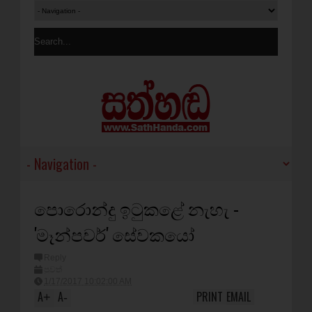
පොරොන්දු ඉටුකළේ නැහැ -
'මෑන්පවර්' සේවකයෝ
Reply
පුවත්
1/17/2017 10:02:00 AM
A
A
PRINT
EMAIL
+
-