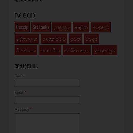
TAG CLOUD
Gossip
Sri Lanka
උණුසුම්
කාලීන
තරුකැට
දේශපාලන
පාඨක පිටුව
පුවත්
විදෙස්
විශේෂාංග
ව්‍යාපාරික
සාහිත්‍ය කලා
සුව අසපුව
CONTACT US
Name
Email
*
Message
*