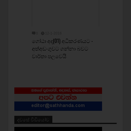
0
12-1-2016
ගෝඨා අද(01) අධිකරණයට -
අත්අඩංගුවට ගන්නා බවට
වාර්තා පලවෙයි
දවසේ වීඩියෝව