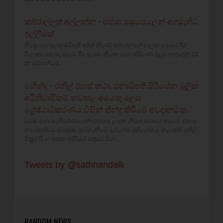
කබ්රාල්ලුත් අල්ලන්න - එජාප පසුපෙලෙන් අගමැතිට
ඉල්ලීමක්
හිටපු මහ බැංකු අධිපති අජිත් නිවාඩ් කබ්රාල්ගේ පාලන සමයේ දීශ්‍
රී ලංකා මහ බැංකුවේ සිදු වූ බව කියන මහා පරිමාණ මූල්‍ය ගනුදෙනු 13
ක් සම්බන්ධය...
මහින්ද - රනිල් රහස් කථා, ජනාධිපති සිරිසේන මුලික
අයිතිවාසිකම් කඩකළ අයෙකු ලෙස
ශ්‍රේෂ්ඨාධිකරණය විසින් තීන්දු කිරීමේ අවදානමක.
මෙම මහා මැතිවරණයෙන් එජාපය ලබන නියත පරාජය හමුවේ එජාප
නායකත්වය ආරක්ෂා කරගැනීමේ දැවැන්ත අභියෝගය නැවතත් රනිල්
වික්‍රමසිංහ මහතා ඉදිරියේ මතුවෙමින...
Tweets by @sathhandalk
RANDOM NEWS