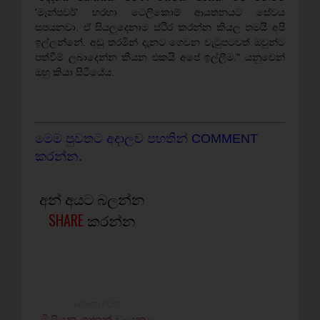
'මෑන්පවර්' හරහා ටෙලිකොම් ආයතනයට සේවය
සපයනවා. ඒ සියලුදෙනාම ස්ථිර කරන්න කියල තමයි අපි
ඉල්ලන්නේ. අඩු තරමින් දැනට ගෙවන වැටුපටවත් ඔවුන්ට
පත්වීම් ලබාදෙන්න කියන එකයි අපේ ඉල්ලීම." යනුවෙන්
ඔහු කියා සිටියේය.
මෙම පුවතට අදාලව පහතින් COMMENT
කරන්න.
අන් අයට බලන්න
SHARE
කරන්න
NEWER POST
මිලියන ගානක් වැයකළ