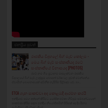
ජනප්‍රිය පුවත්
රාජකීය විදුහලේ බිග් මැච් කෝලම -
මෙය බිග් මැච් සංස්කෘතියද රටේ
සංස්කෘතියේ විනාසයද [PHOTOS]
රටේ නම ගිය ප්‍රධානම පාසලක්වන රාජකීය
විද්‍යාලයේ බිග් මැච් උණුසුම බොහෝ වර්ෂ වල පුවත් මවන්නේය.
ඒවායින් බොහොමයක් අවිනීත හැසිරීම් පිළිබඳව වේ. බා...
ETCA ගැන සාකච්චා අද කොළඹදී ආරම්භ කරයි
ඉන්දියාව සමග අත්සන් කිරීමට යෝජිත එට්කා ගිවිසුම සම්බන්ධයෙන්
සාකච්ඡා කිරීම සඳහා ඉන්දීය නියෝජිතයින් පිරිසක් අද දිවයිනට
පැමිණීමට නියමිතව තිබේ...