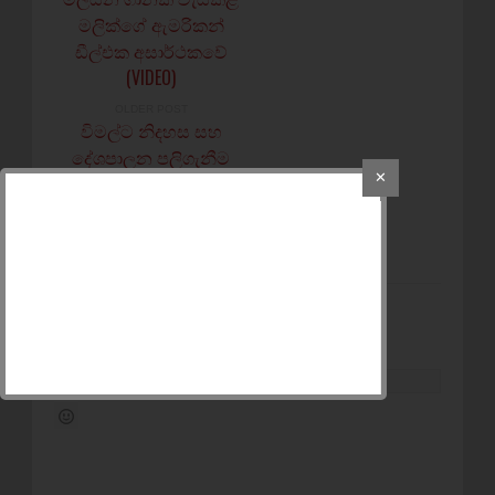
මලික්ගේ ඇමරිකන්
ඩීල්එක අසාර්ථකවේ
(VIDEO)
OLDER POST
විමල්ට නිදහස සහ
දේශපාලන පලිගැනීම
✕
වලට එරෙහිව කොටුවේ
පැවති
උද්ඝෝෂණය[PHOTOS]
POST A COMMENT