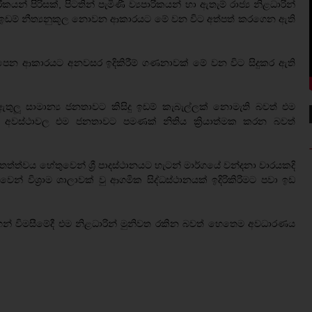
පිරිසක්, පිටතින් පැමිණී ව්‍යපාරිකයන් හා ඇතැම් රාජ්‍ය නිළධාරින්
නා ඉඩම් නීත්‍යනුකූල නොවන ආකාරයට මේ වන විට අත්පත් කරගෙන ඇති
ලපෙන ආකාරයට අනවසර ඉදිකිරීම් ගණනාවක් මේ වන විට සිදුකර ඇති
ඇතුලූ සාමාන්‍ය ජනතාවට කිසිදු ඉඩම් කැබැල්ලක් නොමැති බවත් එම
 අවස්ථාවල එම ජනතාවට පමණක් නිතිය ක්‍රියාත්මක කරන බවත්
ත්වය හේතුවෙන් ශ්‍රී පාදස්ථානයට හැටන් මාර්ගයේ වන්දනා වාරයකදි
න් විශ්‍රාම ශාලාවක් වු ආගමික සිද්ධස්ථානයක් ඉදිරිකිරිමට පවා ඉඩ
ෙන් විමසීමේදී එම නිළධාරින් මුනිවත රකින බවත් හෙතෙම අවධාරණය