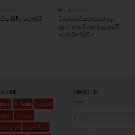
9-1-2016
0
9-1-2016
පිටිය ASPට නොතීසි
විශේෂ අධිකරණයක් තුළ
දූෂණ නඩු විභාග කළ යුතුයි -
සරත් වීජේසූරිය
AG CLOUD
CONTACT US
Name
ossip
Sri Lanka
උණුසුම්
කාලීන
තරුකැට
Email
*
දේශපාලන
පාඨක පිටුව