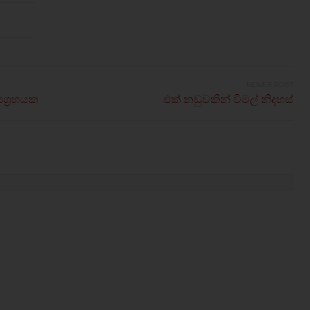
NEWER POST
යග්‍රහයක
එක් නඩුවකින් විමල් නිදහස්