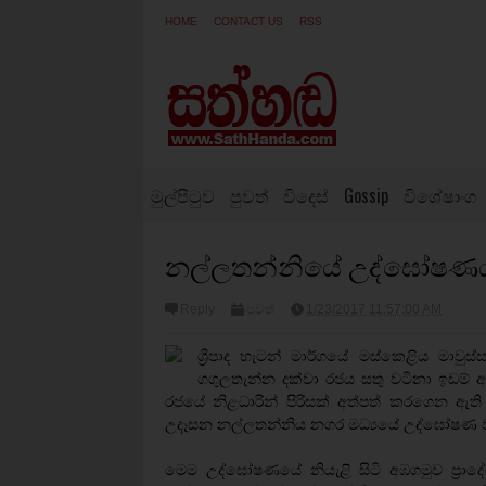
HOME
CONTACT US
RSS
මුල්පිටුව
පුවත්
විදෙස්
Gossip
විශේෂාංග
නල්ලතන්නියේ උද්ඝෝෂණයක
Reply
පුවත්
1/23/2017 11:57:00 AM
ශ්‍රීපාද හැටන් මාර්ගයේ මස්කෙළිය මාව
ගගුලතැන්න දක්වා රජය සතු වටිනා ඉඩම් ඇ
රජයේ නිළධාරින් පිරිසක් අත්පත් කරගෙන ඇති 
උදෑසන නල්ලතන්නිය නගර මධ්‍යයේ උද්ඝෝෂණ ව්
මෙම උද්ඝෝෂණයේ නියැළි සිටි අඹගමුව ප්‍රාදේ