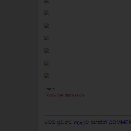
Login
Follow the discussion
මෙම පුවතට අදාලව පහතින් COMME