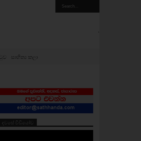
.
ටුව
සාහිත්‍ය කලා
දවසේ වීඩියෝව