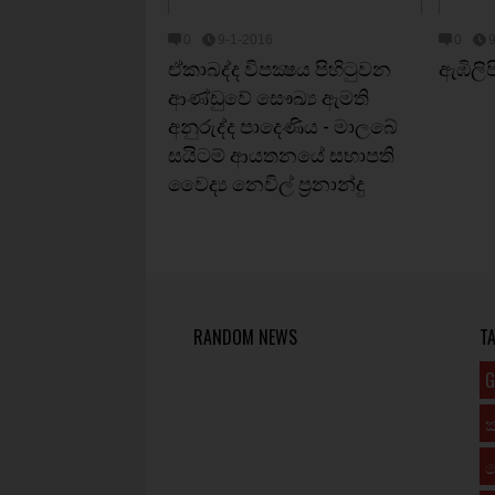
0
9-1-2016
0
ඒකාබද්ද විපක්‍ෂය පිහිටුවන
ඇඹිලි
ආණ්ඩුවේ සෞඛ්‍ය ඇමති
අනුරුද්ද පාදෙණිය - මාලබේ
සයිටම් ආයතනයේ සභාපති
වෛද්‍ය නෙවිල් ප්‍රනාන්දු
RANDOM NEWS
T
G