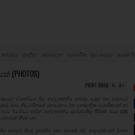
තරුකැට
කාලීන
දේශපාලන
ව්‍යාපාරික
සුව අසපුව
පාඨක පි
් (PHOTOS)
PRINT
EMAIL
A
A
-
+
ුස්සාකැලේ මංසන්ධියේ සිට නල්ලතන්නිය නගරය ඇතුළු පාද මාර්ගයේ
තැම් රාජ්‍ය නිළධාරින්ගේ සහයෝගය මත පෞද්ගලික ව්‍යපාරිකයන් හා
බවට විරෝධය පාමින් නල්ලතන්නිය ප්‍රදේශවාසීහු පිරිසක් ඊයේ (22)
‍යපාරයක නිරත වූහ.
ශිය සභාවේ හිටපු ප්‍රාදේශිය සභා සභාපති එස්. නගුලේෂ්වරන් මහතා