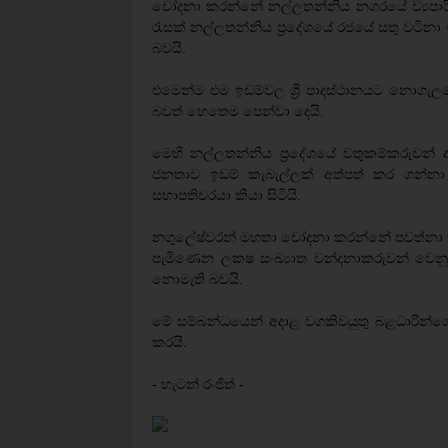
චෝදනා කරන්නේ නල්ලතන්නිය නගරයේ ව්‍යපාරිකයන් 
රැසක් නල්ලතන්නිය ප්‍රදේශයේ රජයේ සතු වටි
බවයි.
එමෙන්ම එම ඉඩම්වල ශ්‍රී පාදස්ථානයට නොගැ
බවත් හෙතෙම පෙන්වා දෙයි.
මෙහි නල්ලතන්නිය ප්‍රදේශයේ වතුකම්කරුවන් 
ජනතාව ඉඩම් කැබැල්ලක් අත්පත් කර ගන්නා
සභාපතිවරයා කියා සිටියි.
නගුලේෂ්වරන් මහතා චෝදනා කරන්නේ පවත්නා තත්
පැමිණෙන ලක‍ෂ සංඛ්‍යාත වන්දනාකරුවන් වෙනුවෙ
නොමැති බවයි.
මේ සම්බන්ධයෙන් අදාළ වගකිවයුතු බළධාරින්ග
කරයි.
- හැටන් රංජිත් -