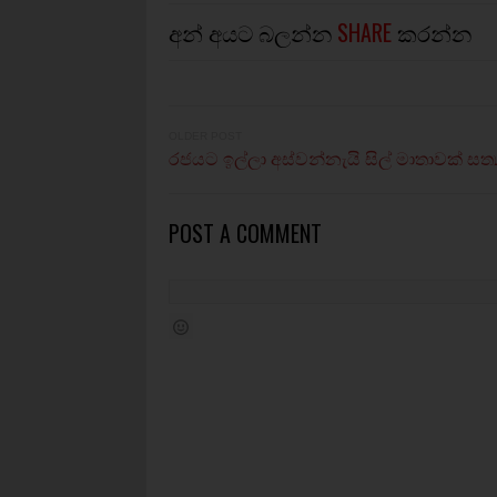
අන් අයට බලන්න
SHARE
කරන්න
OLDER POST
රජයට ඉල්ලා අස්වන්නැයි සිල් මාතාවක් සත්‍
POST A COMMENT