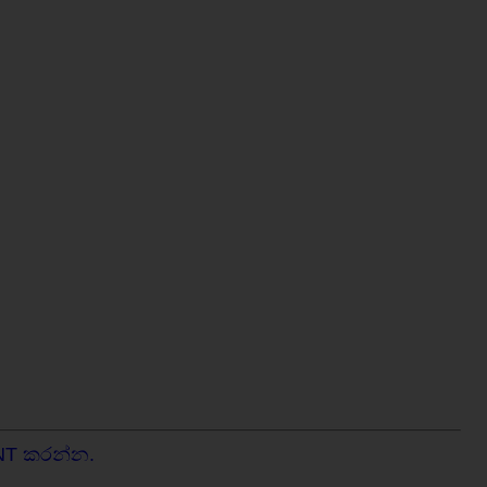
NT කරන්න.