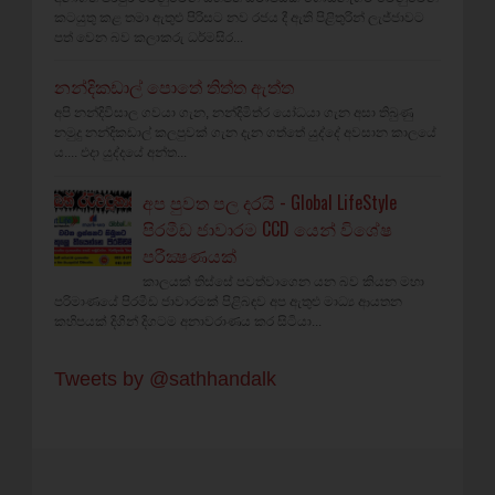
කටයුතු කළ තමා ඇතුළු පිරිසට නව රජය දී ඇති පිළිතුරින් ලැජ්ජාවට
පත් වෙන බව කලාකරු ධර්මසිර...
නන්දිකඩාල් පොතේ තිත්ත ඇත්ත
අපි නන්දිවිසාල ගවයා ගැන, නන්දිමිත්ර යෝධයා ගැන අසා තිබුණු
නමුදු නන්දිකඩාල් කලපුවක් ගැන දැන ගත්තේ යුද්දේ අවසාන කාලයේ
ය.... එදා යුද්දයේ අන්ත...
අප පුවත පල දරයි - Global LifeStyle
පිරමීඩ ජාවාරම CCD යෙන් විශේෂ
පරීක්‍ෂණයක්‌
කාලයක්‌ තිස්‌සේ පවත්වාගෙන යන බව කියන මහා
පරිමාණයේ පිරමීඩ ජාවාරමක්‌ පිළිබඳව අප ඇතුළු මාධ්‍ය ආයතන
කහිපයක් දිගින් දිගටම අනාවරාණය කර සිටියා...
Tweets by @sathhandalk