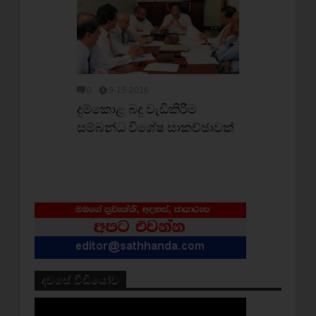
0
9-15-2016
දුම්කොළ බදු වැඩිකිරීම
සම්බන්ධ විශේෂ සාකච්ඡාවක්
දවසේ වීඩියෝව