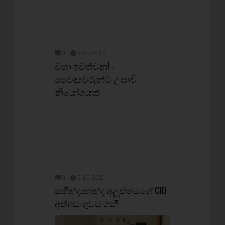
0
9-15-2016
වහා ඉවත්වනු! -
වෛද්‍යවරුන්ට උසාවි
නියෝගයක්
0
9-15-2016
මහින්දානන්ද අලූත්ගමගේ CID
අත්අඩංගුවට ගනී