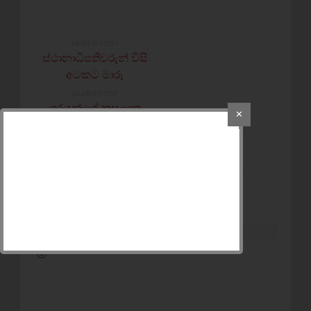
NEWER POST
ස්ථානාධිපතිවරුන් විසි
අටකට මාරු
OLDER POST
ශූරයන්ගේ කුසලාන
✕
ක්‍රිකට් තරගාවලියේ
අවසන් තරගය අද
POST A COMMENT