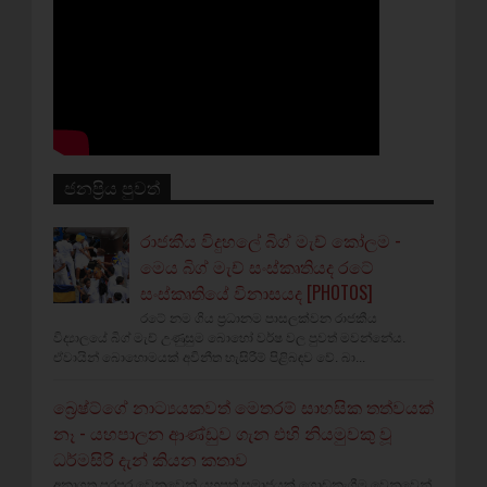
ජනප්‍රිය පුවත්
රාජකීය විදුහලේ බිග් මැච් කෝලම -
මෙය බිග් මැච් සංස්කෘතියද රටේ
සංස්කෘතියේ විනාසයද [PHOTOS]
රටේ නම ගිය ප්‍රධානම පාසලක්වන රාජකීය
විද්‍යාලයේ බිග් මැච් උණුසුම බොහෝ වර්ෂ වල පුවත් මවන්නේය.
ඒවායින් බොහොමයක් අවිනීත හැසිරීම් පිළිබඳව වේ. බා...
බ්‍රෙෂ්ට්ගේ නාට්‍යයකවත් මෙතරම් සාහසික තත්වයක්
නෑ - යහපාලන ආණ්ඩුව ගැන එහි නියමුවකු වූ
ධර්මසිරි දැන් කියන කතාව
අනාගත පරපුර වෙනුවෙන් යහපත් සමාජයක් ගොඩනැගීම වෙනුවෙන්