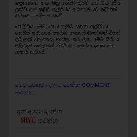
හඳුනාගෙන ඇත. ඔහු අත්අඩංගුවට ගත් ගිනි අවිය,
උණ්ඩ සහ කඩුව ඇල්පිටිය අධිකරණයට ඉදිරිපත්
කිරීමට නියමිතව තිබේ.
පොලීසිය මෙම සොයාගැනීම සඳහා ඇල්පිටිය
පොලිස් ස්ථානයේ අපරාධ අංශයේ නිලධාරීන් විසින්
ලබාගත් තොරතුරු භාවිතා කර ඇත. මෙම සිද්ධිය
පිළිබඳව තවදුරටත් විමර්ශන පවත්වා ගෙන යනු
ඇතැයි පැවසේ.
මෙම පුවතට අදාලව පහතින් COMMENT
කරන්න.
අන් අයට බලන්න
SHARE
කරන්න