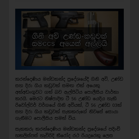
කරන්දෙණිය මන්ඩකන්ද ප්‍රදේශයේදී ගිනි අවි, උණ්ඩ
සහ දිරා ගිය කඩුවක් සමඟ එක් අයෙකු
අත්අඩංගුවට ගත් බව ඇල්පිටිය පොලීසිය වාර්තා
කරයි. මෙරට නිෂ්පාදිත ටී 56 උණ්ඩ යෙදිය හැකි
රිවෝල්වර් වර්ගයේ ගිනි අවියක්, ටී 56 උණ්ඩ 03ක්
සහ දිරා ගිය කඩුවක් සැකකරුගේ නිවසේ සොයා
ගැනීමට පොලීසිය සමත් විය.
සැකකරු කරන්දෙණිය මන්ඩකන්ද ප්‍රදේශයේ පදිංචි
හතලිස්පස් හැවිරිදි තීරෝද රථ රියදුරෙකු ලෙස