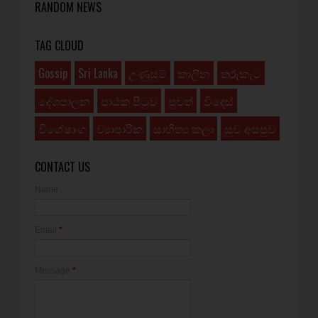
RANDOM NEWS
TAG CLOUD
Gossip
Sri Lanka
උණුසුම්
කාලීන
තරුකැට
දේශපාලන
පාඨක පිටුව
පුවත්
විදෙස්
විශේෂාංග
ව්‍යාපාරික
සාහිත්‍ය කලා
සුව අසපුව
CONTACT US
Name
Email
*
Message
*