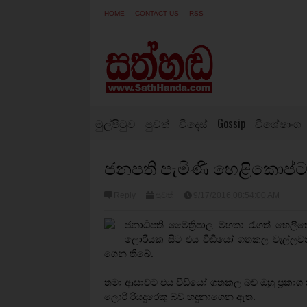
HOME
CONTACT US
RSS
මුල්පිටුව
පුවත්
විදෙස්
Gossip
විශේෂාංග
ජනපති පැමිණි හෙළිකොප්ටර
Reply
පුවත්
9/17/2016 08:54:00 AM
ජනාධිපති මෛත්‍රිපාල මහතා රැගත් හෙලිකො
ලොරියක සිට එය වීඩියෝ ගතකල වැල්ලවත්තේ
ගෙන තිබේ.
තමා ආසාවට එය වීඩියෝ ගතකල බව ඔහු ප්‍රකාශ ක
ලොරි රියදුරෙකු බව හඳුනාගෙන ඇත.