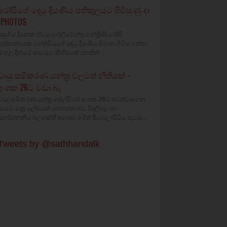
රෝසිගේ දෙටු දියණිය පතිකුලයට පිවිසුණු දා
(PHOTOS
පසුගිය දිනෙක හිටපු පාර්ලිමේන්තු මන්ත්‍රීණි රෝසි
සේනානායක මහත්මියගේ දෙටු දියණිය විවාහ ගිවිස ගත්තා.
මංගල දිනයේ ඡායරූප කිහිපයක් පහතින් ...
වායු සමීකරණ යන්ත්‍ර වලටත් නීතියක් -
අංශක 26ට වඩා බෑ
වායු සමීකරණ යන්ත්‍ර සේල්සියස් අංශක 26ට පවත්වාගෙන
යාමට චක්‍ර ලේඛයක් ගෙනඑන බව විදුලිබල හා
පුනර්ජනනීය බලශක්ති අමාත්‍ය රංජිත් සියඹලාපිටිය පැවස...
Tweets by @sathhandalk