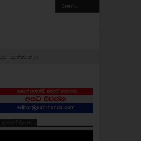
.
ටුව
සාහිත්‍ය කලා
දවසේ වීඩියෝව