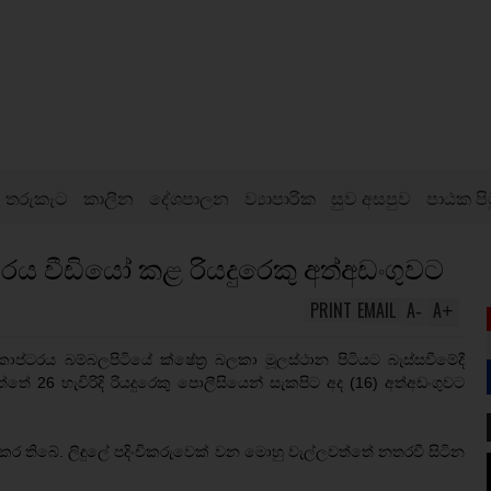
තරුකැට
කාලීන
දේශපාලන
ව්‍යාපාරික
සුව අසපුව
පාඨක පි
ය වීඩියෝ කළ රියදුරෙකු අත්අඩංගුවට
PRINT
EMAIL
A
A
-
+
ප්ටරය බම්බලපිටියේ ක්ෂේත්‍ර බලකා මූලස්ථාන පිටියට බැස්සවීමේදී
 26 හැවිරිදි රියදුරෙකු පොලීසියෙන් සැකපිට අද (16) අත්අඩංගුවට
ර තිබේ. ලිඳුලේ පදිංචිකරුවෙක් වන මොහු වැල්ලවත්තේ නතරවී සිටින