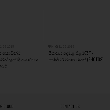
11-25-2015
0
11-25-2015
ිය කොටින්ට
‘පිපාසය දෙමළ ඊළමයි ’’ -
ිමේන්තුවේදී ගෞරවය
පෝස්ටර් ව්‍යාපාරයක් (PHOTOS)
ෙරේ
AG CLOUD
CONTACT US