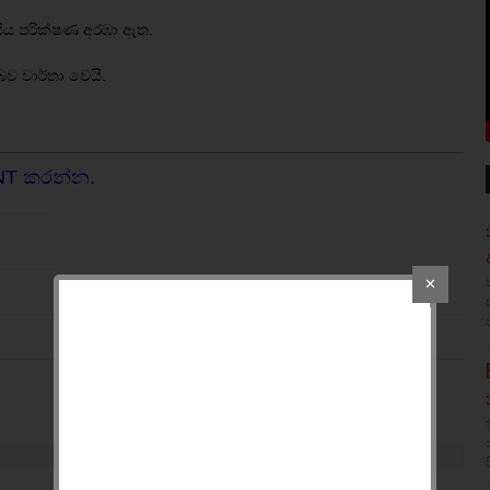
ිසිය පරික්ෂණ අරඹා ඇත.
 බව වාර්තා වෙයි.
NT කරන්න.
✕