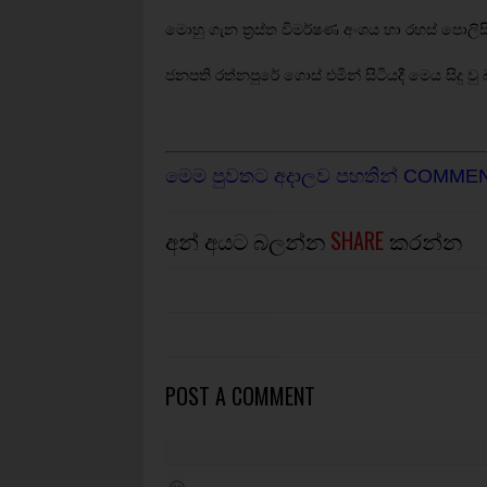
මොහු ගැන ත්‍රස්ත විමර්ෂණ අංශය හා රහස් පොල
ජනපති රත්නපුරේ ගොස් එමින් සිටියදී මෙය සිදු වු
මෙම පුවතට අදාලව පහතින් COMME
අන් අයට බලන්න
SHARE
කරන්න
POST A COMMENT