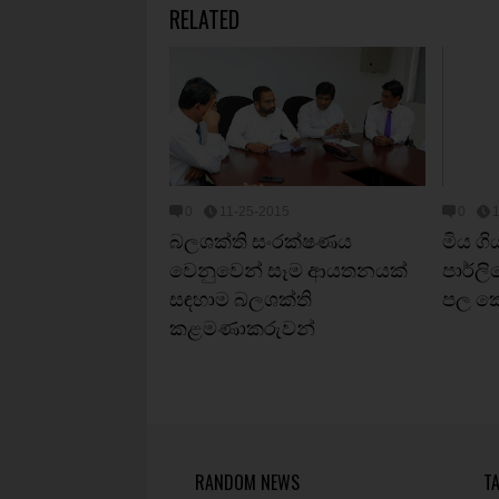
RELATED
0
11-25-2015
0
බලශක්ති සංරක්ෂණය
මිය ග
වෙනුවෙන් සෑම ආයතනයක්
පාර්ල
සඳහාම බලශක්ති
පල ක
කළමණාකරුවන්
RANDOM NEWS
T