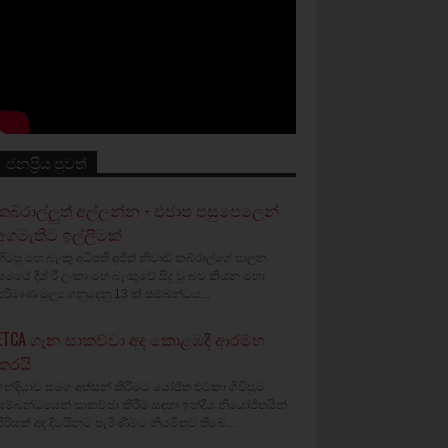
ජනප්‍රිය පුවත්
කබ්රාල්ලුත් අල්ලන්න - එජාප පසුපෙලෙන්
අගමැතිට ඉල්ලීමක්
හිටපු මහ බැංකු අධිපති අජිත් නිවාඩ් කබ්රාල්ගේ පාලන
සමයේ දීශ්‍ රී ලංකා මහ බැංකුවේ සිදු වූ බව කියන මහා
පරිමාණ මූල්‍ය ගනුදෙනු 13 ක් සම්බන්ධය...
ETCA ගැන සාකච්චා අද කොළඹදී ආරම්භ
කරයි
ඉන්දියාව සමග අත්සන් කිරීමට යෝජිත එට්කා ගිවිසුම
සම්බන්ධයෙන් සාකච්ඡා කිරීම සඳහා ඉන්දීය නියෝජිතයින්
පිරිසක් අද දිවයිනට පැමිණීමට නියමිතව තිබේ...