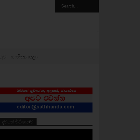
.
ටුව
සාහිත්‍ය කලා
දවසේ වීඩියෝව