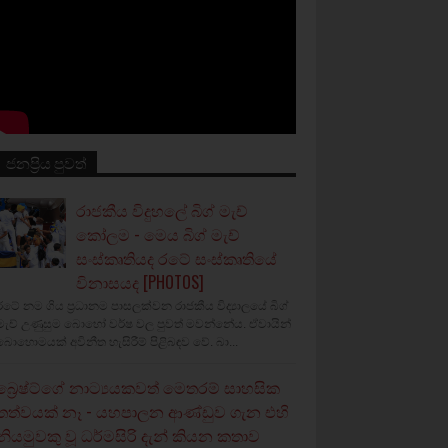
ජනප්‍රිය පුවත්
රාජකීය විදුහලේ බිග් මැච්
කෝලම - මෙය බිග් මැච්
සංස්කෘතියද රටේ සංස්කෘතියේ
විනාසයද [PHOTOS]
රටේ නම ගිය ප්‍රධානම පාසලක්වන රාජකීය විද්‍යාලයේ බිග්
මැච් උණුසුම බොහෝ වර්ෂ වල පුවත් මවන්නේය. ඒවායින්
බොහොමයක් අවිනීත හැසිරීම් පිළිබඳව වේ. බා...
බ්‍රෙෂ්ට්ගේ නාට්‍යයකවත් මෙතරම් සාහසික
තත්වයක් නෑ - යහපාලන ආණ්ඩුව ගැන එහි
නියමුවකු වූ ධර්මසිරි දැන් කියන කතාව