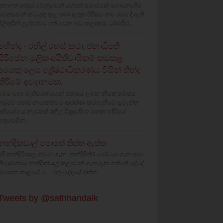
අනාගත පරපුර වෙනුවෙන් යහපත් සමාජයක් ගොඩනැගීම
වෙනුවෙන් කටයුතු කළ තමා ඇතුළු පිරිසට නව රජය දී ඇති
පිළිතුරින් ලැජ්ජාවට පත් වෙන බව කලාකරු ධර්මසිර...
මහින්ද - රනිල් රහස් කථා, ජනාධිපති
සිරිසේන මුලික අයිතිවාසිකම් කඩකළ
අයෙකු ලෙස ශ්‍රේෂ්ඨාධිකරණය විසින් තීන්දු
කිරීමේ අවදානමක.
මෙම මහා මැතිවරණයෙන් එජාපය ලබන නියත පරාජය
හමුවේ එජාප නායකත්වය ආරක්ෂා කරගැනීමේ දැවැන්ත
අභියෝගය නැවතත් රනිල් වික්‍රමසිංහ මහතා ඉදිරියේ
මතුවෙමින...
නන්දිකඩාල් පොතේ තිත්ත ඇත්ත
අපි නන්දිවිසාල ගවයා ගැන, නන්දිමිත්ර යෝධයා ගැන අසා
තිබුණු නමුදු නන්දිකඩාල් කලපුවක් ගැන දැන ගත්තේ යුද්දේ
අවසාන කාලයේ ය.... එදා යුද්දයේ අන්ත...
Tweets by @sathhandalk