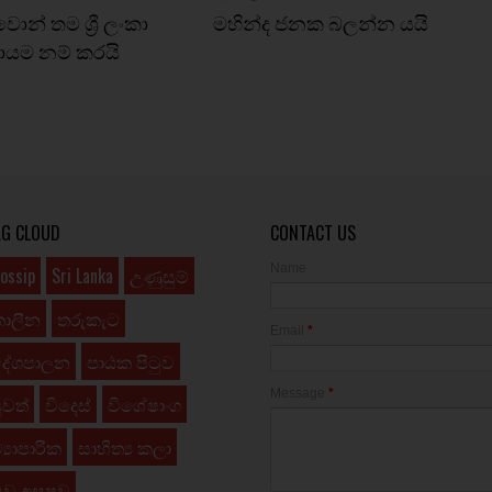
ොන් තම ශ්‍රී ලංකා
මහින්ද ජනක බලන්න යයි
යම නම් කරයි
AG CLOUD
CONTACT US
Name
ossip
Sri Lanka
උණුසුම්
කාලීන
තරුකැට
Email
*
දේශපාලන
පාඨක පිටුව
Message
*
ුවත්
විදෙස්
විශේෂාංග
්‍යාපාරික
සාහිත්‍ය කලා
ුව අසපුව