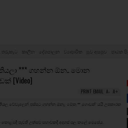
තරුකැට
කාලීන
දේශපාලන
ව්‍යාපාරික
සුව අසපුව
පාඨක පි
් තියලා *** ගහන්න ඕන.. මොන
් [Video]
PRINT
EMAIL
A
A
-
+
ෙ තියල වේවැලෙන් පස්සට ගහන්න ඕනෑ. මේක ** ගොඩක්’ යයි උපකාරක
 කොළඹදී පැවති උත්සව සභාවකදී අදහස් පල කලේ මෙසේය.