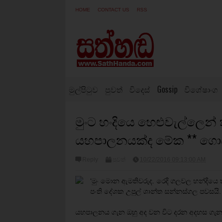
HOME
CONTACT US
RSS
මුල්පිටුව
පුවත්
විදෙස්
Gossip
විශේෂාංග
මුංට හංදියෙ හෙළුවැල්ලෙන
යහපාලනයක්ද මේක ** ගොඩක
Reply
පුවත්
10/22/2016 09:13:00 AM
‘මුං මොන ඇමතිවරුද. රෙදි ගලවල හන්දිය
පංති දේශක උපුල් ශාන්ත සන්නස්ගල පවසයි.
යහපාලනය ගැන ඔහු අද වන විට දරන අදහස ගැන