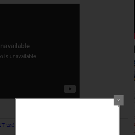
✕
NT කරන්න.