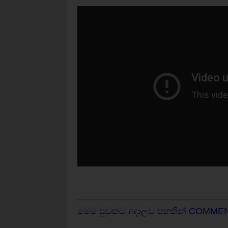
මෙම පුවතට අදාලව පහතින් COMME