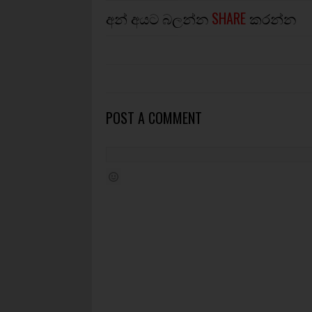
අන් අයට බලන්න
SHARE
කරන්න
POST A COMMENT