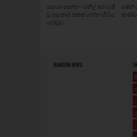
සොයා දෙන්න - රනිල් අගමැති
ෂේන් ව
වූ පසු කාර් එකක් ගන්න හිටිය
කණ්ඩා
ජෝඩුව
RANDOM NEWS
T
G
ප
ව
ස