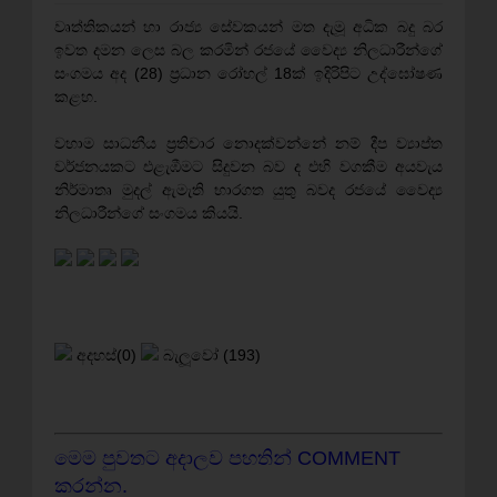
වෘත්තිකයන් හා රාජ්‍ය සේවකයන් මත දැමූ අධික බදු බර
ඉවත දමන ලෙස බල කරමින් රජයේ වෛද්‍ය නිලධාරීන්ගේ
සංගමය අද (28) ප්‍රධාන රෝහල් 18ක් ඉදිරිපිට උද්ඝෝෂණ
කළහ.
වහාම සාධනීය ප්‍රතිචාර නොදක්වන්නේ නම් දීප ව්‍යාප්ත
වර්ජනයකට එළැඹීමට සිදුවන බව ද එහි වගකීම අයවැය
නිර්මාතෘ මුදල් ඇමැති භාරගත යුතු බවද රජයේ වෛද්‍ය
නිලධාරීන්ගේ සංගමය කියයි.
අදහස්(0)
බැලූවෝ (193)
මෙම පුවතට අදාලව පහතින් COMMENT
කරන්න.