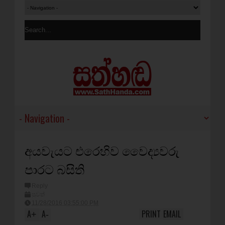
අයවැයට එරෙහිව වෛද්‍යවරු
පාරට බසිති
Reply
පුවත්
11/28/2016 03:55:00 PM
A
A
PRINT
EMAIL
+
-