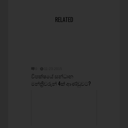
RELATED
0
11-23-2015
විපක්ෂයේ සන්ධාන
මන්ත්‍රීවරුන් 4ක් ආණ්‌ඩුවට?