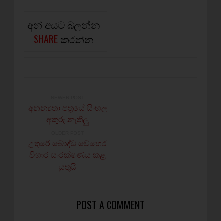
අන් අයට බලන්න
SHARE
කරන්න
NEWER POST
අනන්‍යතා පත්‍රයේ සිංහල
අකුරු නැතිලු
OLDER POST
උතුරේ බෞද්ධ වෙහෙර
විහාර සංරක්ෂණය කළ
යුතුයි
POST A COMMENT