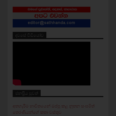
දවසේ වීඩියෝව
ජනප්‍රිය පුවත්
අතහැරීම භාවිතයෙන් ඔප්පු කළ නූතන සංඝමිත්
තෙරණියන්ගේ කතා වස්‌තුව