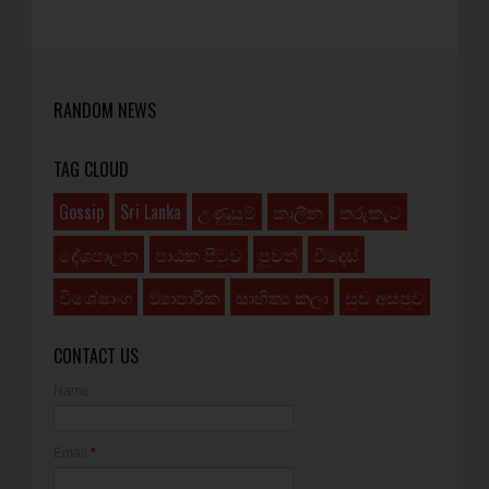
RANDOM NEWS
TAG CLOUD
Gossip
Sri Lanka
උණුසුම්
කාලීන
තරුකැට
දේශපාලන
පාඨක පිටුව
පුවත්
විදෙස්
විශේෂාංග
ව්‍යාපාරික
සාහිත්‍ය කලා
සුව අසපුව
CONTACT US
Name
Email
*