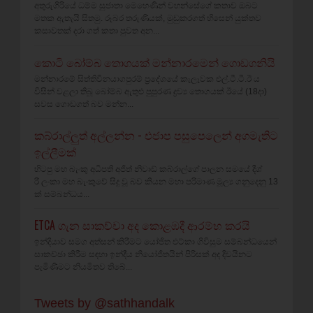
අතුරුගිරියේ ධම්ම සුජාතා මෙහෙණින් වහන්සේගේ කතාව ඔබට
මතක ඇතැයි සිතමු. රූබර තරුණියක්‌, මුඩුකරගත් හිසෙන් යුක්‌තව
කසාවතක්‌ දරා ගත් කතා පුවත අන...
කොටි බෝම්බ තොගයක් මන්නාරමෙන් ගොඩගනියි
මන්නාරමේ සිත්තිවිනයාගපුරම් ප්‍රදේශයේ කැලෑවක එල්.ටී.ටී.ඊ ය
විසින් වළලා තිබූ බෝම්බ ඇතුළු පුපුරණ ද්‍රව්‍ය තොගයක් ඊයේ (18දා)
සවස ගොඩගත් බව මන්න...
කබ්රාල්ලුත් අල්ලන්න - එජාප පසුපෙලෙන් අගමැතිට
ඉල්ලීමක්
හිටපු මහ බැංකු අධිපති අජිත් නිවාඩ් කබ්රාල්ගේ පාලන සමයේ දීශ්‍
රී ලංකා මහ බැංකුවේ සිදු වූ බව කියන මහා පරිමාණ මූල්‍ය ගනුදෙනු 13
ක් සම්බන්ධය...
ETCA ගැන සාකච්චා අද කොළඹදී ආරම්භ කරයි
ඉන්දියාව සමග අත්සන් කිරීමට යෝජිත එට්කා ගිවිසුම සම්බන්ධයෙන්
සාකච්ඡා කිරීම සඳහා ඉන්දීය නියෝජිතයින් පිරිසක් අද දිවයිනට
පැමිණීමට නියමිතව තිබේ...
Tweets by @sathhandalk