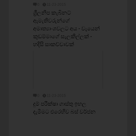
0
11-23-2015
ශ්‍රීලනිප කැබිනට්
ඇමැතිවරුන්ගේ
අමාත්‍යාංශවලට අය - වැයෙන්
කුඩම්මාගේ සැලකිල්ලක් -
හදිසි සාකච්චාවක්
0
11-23-2015
දුම් පරීක්ෂා ගාස්තු ඉහල
දැමීමට එරෙහිව බස් වර්ජන