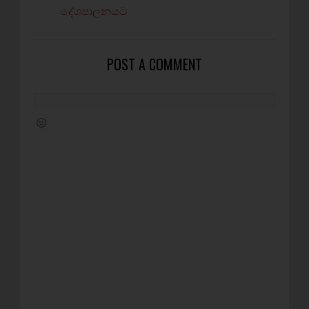
දේශපාලනයට
POST A COMMENT