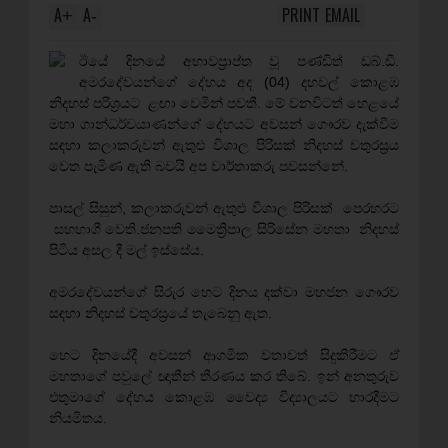
A
A
PRINT
EMAIL
+
-
ඊයේ දිනයේ අභාවප්‍රාප්ත වූ පණ්ඩිත් ඩබ්.ඩී.
අමරදේවයන්ගේ දේහය අද (04) දහවල් කොළඹ
නිදහස් පරිශ්‍රයට ළඟා වෙමින් පවතී. මේ වනවිටත් හෙළයේ
මහා ගාන්ධර්වයාණන්ගේ දේහයට අවසන් ගෞරව දැක්වීම
සඳහා කලාකරුවන් ඇතුළු විශාල පිරිසක් නිදහස් චතුරස්‍රය
වෙත පැමිණ ඇති බවයි අප වාර්තාකරු පවසන්නේ.
පාසල් සිසුන්, කලාකරුවන් ඇතුළු විශාල පිරිසක් පෙරහරට
සහභාගී වෙති.ජනපති මෛත්‍රිපාල සිරිසේන මහතා නිදහස්
පිටිය අසල දී මල් ඉස්සේය.
අමරදේවයන්ගේ සිරුර හෙට දිනය දක්වා මහජන ගෞරව
සඳහා නිදහස් චතුරස්‍රයේ තැබෙනු ඇත.
හෙට දිනයේදී අවසන් ආගමික වතාවත් සිදුකිරීමට ඒ
මහතාගේ පවුලේ ඥාතීන් තීරණය කර තිබේ. ඉන් අනතුරුව
එතුමාගේ දේහය කොළඹ වෛද්‍ය විද්‍යාලයට භාරදීමට
නියමිතය.