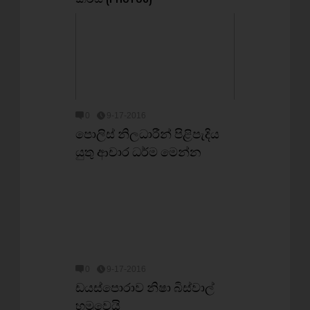
0
9-17-2016
පොලිස් නිලධාරීන් පිළිපැදිය
යුතු ආචාර ධර්ම මෙන්න
0
9-17-2016
ඩයස්පොරාව නිෂා බිස්වාල්
හමුවෙයි