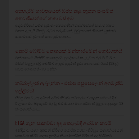
අතහැරීම භාවිතයෙන් ඔප්පු කළ නූතන සංඝමිත්
තෙරණියන්ගේ කතා වස්‌තුව
අතුරුගිරියේ ධම්ම සුජාතා මෙහෙණින් වහන්සේගේ කතාව ඔබට
මතක ඇතැයි සිතමු. රූබර තරුණියක්‌, මුඩුකරගත් හිසෙන් යුක්‌තව
කසාවතක්‌ දරා ගත් කතා පුවත අන...
කොටි බෝම්බ තොගයක් මන්නාරමෙන් ගොඩගනියි
මන්නාරමේ සිත්තිවිනයාගපුරම් ප්‍රදේශයේ කැලෑවක එල්.ටී.ටී.ඊ ය
විසින් වළලා තිබූ බෝම්බ ඇතුළු පුපුරණ ද්‍රව්‍ය තොගයක් ඊයේ (18දා)
සවස ගොඩගත් බව මන්න...
කබ්රාල්ලුත් අල්ලන්න - එජාප පසුපෙලෙන් අගමැතිට
ඉල්ලීමක්
හිටපු මහ බැංකු අධිපති අජිත් නිවාඩ් කබ්රාල්ගේ පාලන සමයේ දීශ්‍
රී ලංකා මහ බැංකුවේ සිදු වූ බව කියන මහා පරිමාණ මූල්‍ය ගනුදෙනු 13
ක් සම්බන්ධය...
ETCA ගැන සාකච්චා අද කොළඹදී ආරම්භ කරයි
ඉන්දියාව සමග අත්සන් කිරීමට යෝජිත එට්කා ගිවිසුම සම්බන්ධයෙන්
සාකච්ඡා කිරීම සඳහා ඉන්දීය නියෝජිතයින් පිරිසක් අද දිවයිනට