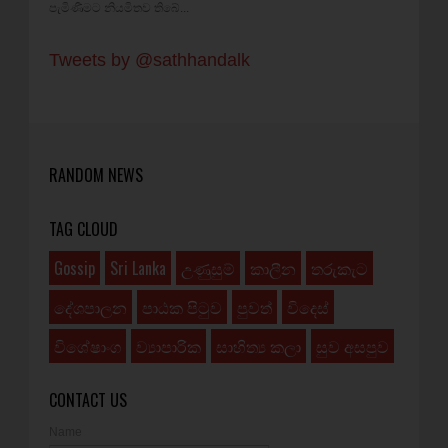
පැමිණීමට නියමිතව තිබේ...
Tweets by @sathhandalk
RANDOM NEWS
TAG CLOUD
Gossip
Sri Lanka
උණුසුම්
කාලීන
තරුකැට
දේශපාලන
පාඨක පිටුව
පුවත්
විදෙස්
විශේෂාංග
ව්‍යාපාරික
සාහිත්‍ය කලා
සුව අසපුව
CONTACT US
Name