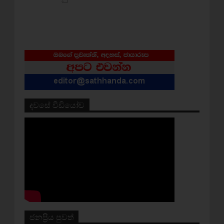
දවසේ වීඩියෝව
ජනප්‍රිය පුවත්