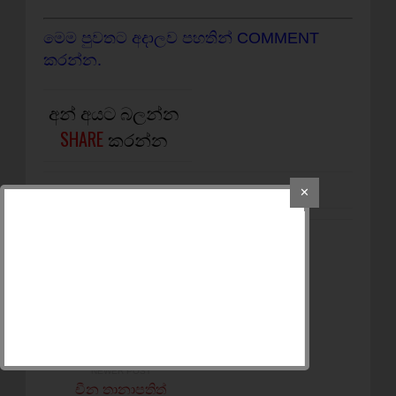
මෙම පුවතට අදාලව පහතින් COMMENT
කරන්න.
අන් අයට බලන්න
SHARE
කරන්න
✕
OLDER POST
වැඩිවියට පැමිණි පසු
විවාහවීමට ඇති අයිතිය
තහවුරු කරන්න - තවුහීත්
ජමාත් මුස්ලිම් සංවිධානය
ඉල්ලයි
NEWER POST
චීන තානාපතිත්