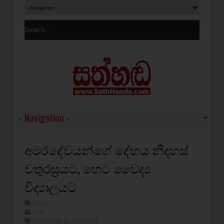
අමරදේවයන්ගේ දේහය නිදහස්
චතුරස්‍රයට, හෙට වෛද්‍ය
විද්‍යාලයට
Reply
පුවත්
11/04/2016 11:16:00 AM