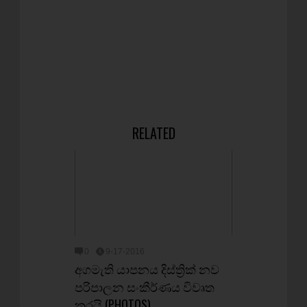
RELATED
0
9-17-2016
අගමැති යාපනය දිස්ත්‍රික් නව
පරිපාලන සංකීර්ණය විවෘත
කරයි (PHOTOS)