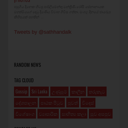
පසුගිය දිනෙක හිටපු පාර්ලිමේන්තු මන්ත්‍රීණි රෝසි සේනානායක
මහත්මියගේ දෙටු දියණිය විවාහ ගිවිස ගත්තා. මංගල දිනයේ ඡායරූප
කිහිපයක් පහතින් ...
Tweets by @sathhandalk
RANDOM NEWS
TAG CLOUD
Gossip
Sri Lanka
උණුසුම්
කාලීන
තරුකැට
දේශපාලන
පාඨක පිටුව
පුවත්
විදෙස්
විශේෂාංග
ව්‍යාපාරික
සාහිත්‍ය කලා
සුව අසපුව