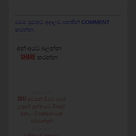
මෙම පුවතට අදාලව පහතින් COMMENT
කරන්න.
අන් අයට බලන්න
SHARE
කරන්න
NEWER POST
2017 අවසන් වීමට පෙර
උතුරේ ප්‍රශ්නයට විසඳුම්
ඕනෑ - විපක්ෂනායක
සම්බන්දන්
OLDER POST
රාජිතගේ ප්‍රකාශය