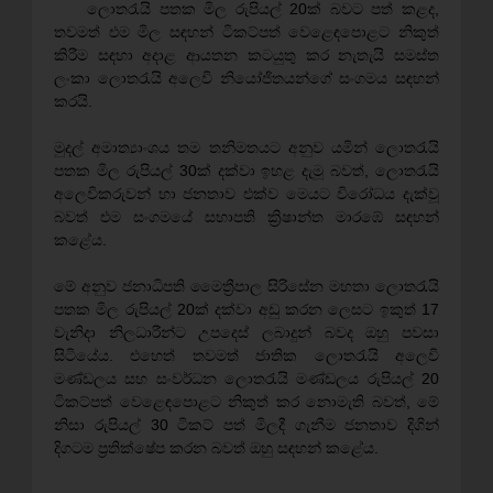
ලොතරැයි පතක මිල රුපියල් 20ක් බවට පත් කළද,
තවමත් එම මිල සඳහන් ටිකට්පත් වෙළෙඳපොළට නිකුත්
කිරීම සඳහා අදාළ ආයතන කටයුතු කර නැතැයි සමස්ත
ලංකා ලොතරැයි අලෙවි නියෝජිතයන්ගේ සංගමය සඳහන්
කරයි.
මුදල් අමාත්‍යාංශය තම තනිමතයට අනුව යමින් ලොතරැයි
පතක මිල රුපියල් 30ක් දක්වා ඉහළ දැමූ බවත්, ලොතරැයි
අලෙවිකරුවන් හා ජනතාව එක්ව මෙයට විරෝධය දැක්වූ
බවත් එම සංගමයේ සභාපති ක්‍රිෂාන්ත මාරඹේ සඳහන්
කළේය.
මේ අනුව ජනාධිපති මෛත්‍රීපාල සිරිසේන මහතා ලොතරැයි
පතක මිල රුපියල් 20ක් දක්වා අඩු කරන ලෙසට ඉකුත් 17
වැනිදා නිලධාරීන්ට උපදෙස් ලබාදුන් බවද ඔහු පවසා
සිටියේය. එහෙත් තවමත් ජාතික ලොතරැයි අලෙවි
මණ්ඩලය සහ සංවර්ධන ලොතරැයි මණ්ඩලය රුපියල් 20
ටිකට්පත් වෙළෙඳපොළට නිකුත් කර නොමැති බවත්, මේ
නිසා රුපියල් 30 ටිකට් පත් මිලදී ගැනීම ජනතාව දිගින්
දිගටම ප්‍රතික්ෂේප කරන බවත් ඔහු සඳහන් කළේය.