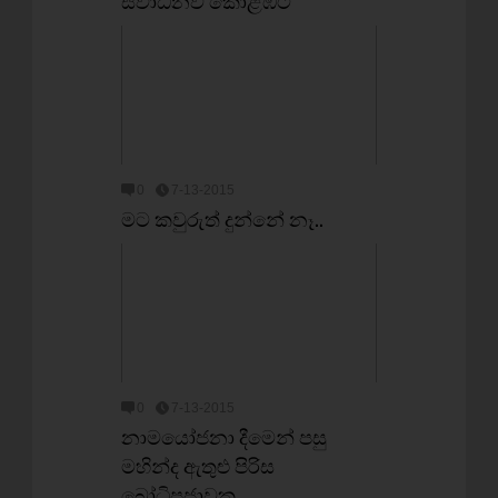
ස්වාධීනව කොළඹට
0
7-13-2015
මට කවුරුත් දුන්නේ නෑ..
0
7-13-2015
නාමයෝජනා දීමෙන් පසු
මහින්ද ඇතුළු පිරිස
බෝධිපුජාවක