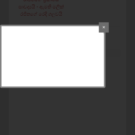
සාවද්‍යයි - ඇමති මලික්‍
රජිතගේ රෙදි ගලවයි
✕
POST A COMMENT