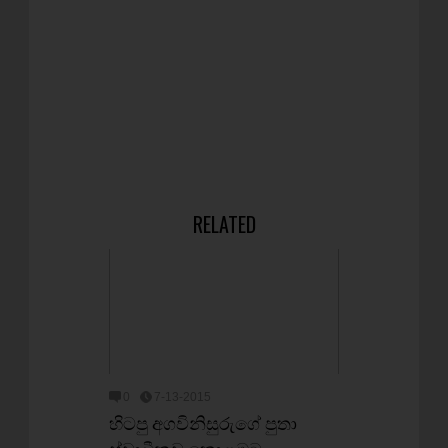
RELATED
0
7-13-2015
හිටපු අගවිනිසුරුගේ පුතා