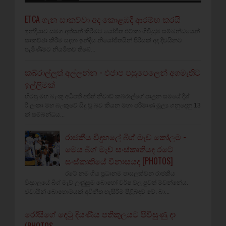
ETCA ගැන සාකච්චා අද කොළඹදී ආරම්භ කරයි
ඉන්දියාව සමග අත්සන් කිරීමට යෝජිත එට්කා ගිවිසුම සම්බන්ධයෙන්
සාකච්ඡා කිරීම සඳහා ඉන්දීය නියෝජිතයින් පිරිසක් අද දිවයිනට
පැමිණීමට නියමිතව තිබේ...
කබ්රාල්ලුත් අල්ලන්න - එජාප පසුපෙලෙන් අගමැතිට
ඉල්ලීමක්
හිටපු මහ බැංකු අධිපති අජිත් නිවාඩ් කබ්රාල්ගේ පාලන සමයේ දීශ්‍
රී ලංකා මහ බැංකුවේ සිදු වූ බව කියන මහා පරිමාණ මූල්‍ය ගනුදෙනු 13
ක් සම්බන්ධය...
රාජකීය විදුහලේ බිග් මැච් කෝලම -
මෙය බිග් මැච් සංස්කෘතියද රටේ
සංස්කෘතියේ විනාසයද [PHOTOS]
රටේ නම ගිය ප්‍රධානම පාසලක්වන රාජකීය
විද්‍යාලයේ බිග් මැච් උණුසුම බොහෝ වර්ෂ වල පුවත් මවන්නේය.
ඒවායින් බොහොමයක් අවිනීත හැසිරීම් පිළිබඳව වේ. බා...
රෝසිගේ දෙටු දියණිය පතිකුලයට පිවිසුණු දා
(PHOTOS