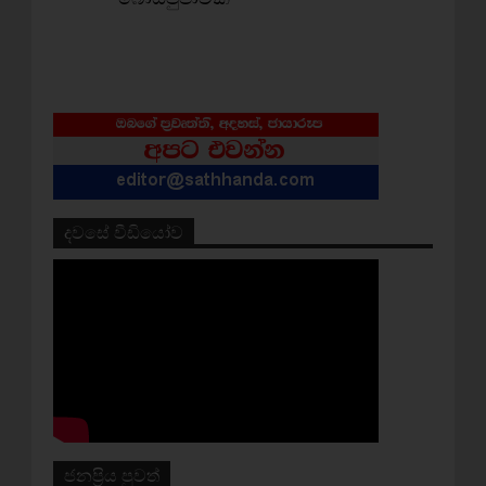
දවසේ වීඩියෝව
ජනප්‍රිය පුවත්