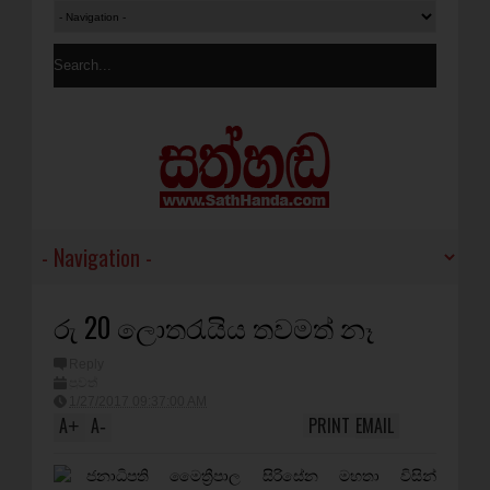
රු 20 ලොතරැයිය තවමත් නෑ
Reply
පුවත්
1/27/2017 09:37:00 AM
A
A
PRINT
EMAIL
+
-
ජනාධිපති මෛත්‍රීපාල සිරිසේන මහතා විසින්