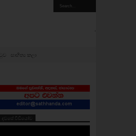
.
ටුව
සාහිත්‍ය කලා
දවසේ වීඩියෝව