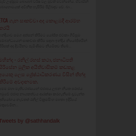
මැච් උණුසුම බොහෝ වර්ෂ වල පුවත් මවන්නේය. ඒවායින්
බොහොමයක් අවිනීත හැසිරීම් පිළිබඳව වේ. බා...
ETCA ගැන සාකච්චා අද කොළඹදී ආරම්භ
කරයි
ඉන්දියාව සමග අත්සන් කිරීමට යෝජිත එට්කා ගිවිසුම
සම්බන්ධයෙන් සාකච්ඡා කිරීම සඳහා ඉන්දීය නියෝජිතයින්
පිරිසක් අද දිවයිනට පැමිණීමට නියමිතව තිබේ...
මහින්ද - රනිල් රහස් කථා, ජනාධිපති
සිරිසේන මුලික අයිතිවාසිකම් කඩකළ
අයෙකු ලෙස ශ්‍රේෂ්ඨාධිකරණය විසින් තීන්දු
කිරීමේ අවදානමක.
මෙම මහා මැතිවරණයෙන් එජාපය ලබන නියත පරාජය
හමුවේ එජාප නායකත්වය ආරක්ෂා කරගැනීමේ දැවැන්ත
අභියෝගය නැවතත් රනිල් වික්‍රමසිංහ මහතා ඉදිරියේ
මතුවෙමින...
Tweets by @sathhandalk