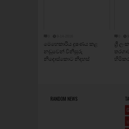
0
9-14-2016
0
මෙහෙකාරිය දූෂණය කළ
ශ්‍රී ල
නඩුවෙන් විනිසුරු
තරගාව
නිදොස්කොට නිදහස්
හිමික
RANDOM NEWS
T
G