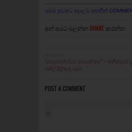
මෙම පුවතට අදාලව පහතින් COMME
අන් අයට බලන්න
SHARE
කරන්න
NEWER POST
“තවදුරටත් රටේ අගමැති මම” – මහින්දගේ ප
රනිල් පිළිතුරු දෙය
POST A COMMENT