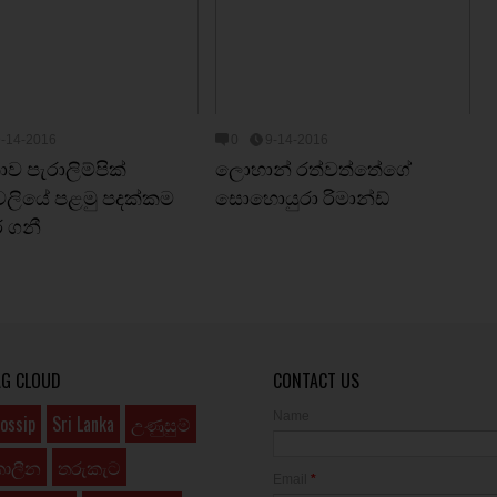
9-14-2016
0
9-14-2016
ංකාව පැරාලිම්පික්
ලොහාන් රත්වත්තේගේ
ලියේ පළමු පදක්කම
සොහොයුරා රිමාන්ඩ්
ර ගනී
AG CLOUD
CONTACT US
Name
ossip
Sri Lanka
උණුසුම්
කාලීන
තරුකැට
Email
*