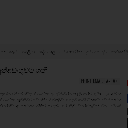
තරුකැට
කාලීන
දේශපාලන
ව්‍යාපාරික
සුව අසපුව
පාඨක පි
 අත්අඩංගුවට ගනී
PRINT
EMAIL
A
A
-
+
 පසුගිය රජයේ හිටපු නියෝජ්‍ය අැමතිවරයෙකු වූ සරත් කුමාර ගුණරත්න
නියෝජ්‍ය ඇමතිවරයාව හිදිමින් මීගමුව කළපුව සංවර්ධනයට වෙන් කරන
එරෙහිව අධිකරනය විසින් නිකුත් කර තිබූ වරෙන්තුවක් මත මෙසේ