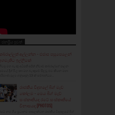
ජනප්‍රිය පුවත්
කබ්රාල්ලුත් අල්ලන්න - එජාප පසුපෙලෙන්
අගමැතිට ඉල්ලීමක්
හිටපු මහ බැංකු අධිපති අජිත් නිවාඩ් කබ්රාල්ගේ පාලන
සමයේ දීශ්‍ රී ලංකා මහ බැංකුවේ සිදු වූ බව කියන මහා
පරිමාණ මූල්‍ය ගනුදෙනු 13 ක් සම්බන්ධය...
රාජකීය විදුහලේ බිග් මැච්
කෝලම - මෙය බිග් මැච්
සංස්කෘතියද රටේ සංස්කෘතියේ
විනාසයද [PHOTOS]
රටේ නම ගිය ප්‍රධානම පාසලක්වන රාජකීය විද්‍යාලයේ බිග්