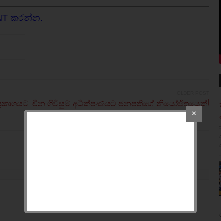
NT කරන්න.
OLDER POST
්‍රකාශයට
චීන ගිවිසුම් අධික්ෂණයට ජනපතිගේ නියෝජිතයෙක්!
✕