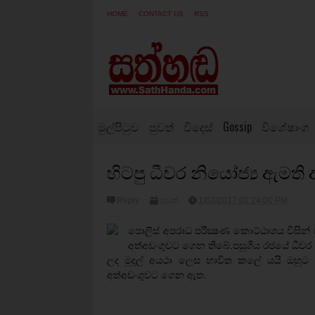
HOME
CONTACT US
RSS
මුල්පිටුව
පුවත්
විදෙස්
Gossip
විශේෂාංග
හිටපු ධීවර නියෝජ්‍ය ඇමති
Reply
පුවත්
1/02/2017 01:24:00 PM
පොලිස් අපරාධ පරීක්‍ෂණ කොට්ඨාශය විසින්
අත්අඩංගුවට ගෙන තිබේ.පසුගිය රජයේ ධීවර 
ලද මුදල් අයථා ලෙස භාවිත කලේ යයි ඔහුට 
අත්අඩංගුවට ගෙන ඇත.