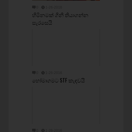
0
1-26-2016
හිමිනමක් ගිනි තියාගන්න
සැරසෙයි
0
1-26-2016
හෝමාගමට STF කැඳවයි
0
1-26-2016