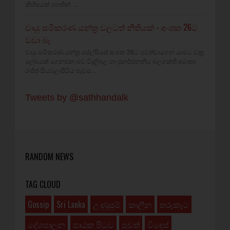
කිහිපයක් පහතින් ...
වායු සමීකරණ යන්ත්‍ර වලටත් නීතියක් - අංශක 26ට
වඩා බෑ
වායු සමීකරණ යන්ත්‍ර සේල්සියස් අංශක 26ට පවත්වාගෙන යාමට චක්‍ර
ලේඛයක් ගෙනඑන බව විදුලිබල හා පුනර්ජනනීය බලශක්ති අමාත්‍ය
රංජිත් සියඹලාපිටිය පැවස...
Tweets by @sathhandalk
RANDOM NEWS
TAG CLOUD
Gossip
Sri Lanka
උණුසුම්
කාලීන
තරුකැට
දේශපාලන
පාඨක පිටුව
පුවත්
විදෙස්