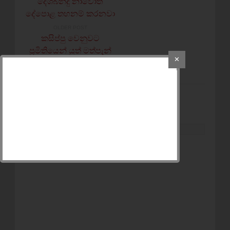
දේශබන්දු නාවොත්
දේපොළ තහනම් කරනවා
OLDER POST
කසිප්පු වෙනුවට
ප්‍රමිතියෙන් යුත් මත්පැන්
✕
නිපදවීමට යයි
POST A COMMENT