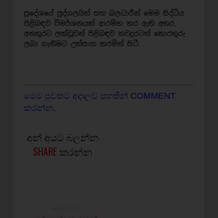
ප්‍රදේශයේ පුද්ගලයින් සහ බලධාරීන් මෙම සිද්ධිය
පිළිබඳව විමර්ශනයක් ආරම්භ කර ඇති අතර,
අනතුරට ලක්වූවන් පිළිබඳව තවදුරටත් තොරතුරු
ලබා ගැනීමට උත්සාහ කරමින් සිටී.
මෙම පුවතට අදාලව පහතින් COMMENT
කරන්න.
අන් අයට බලන්න
SHARE
කරන්න
NEWER POST