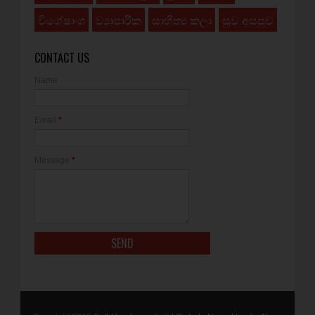
විශේෂාංග
ව්‍යාපාරික
සාහිත්‍ය කලා
සුව අසපුව
CONTACT US
Name
Email
*
Message
*