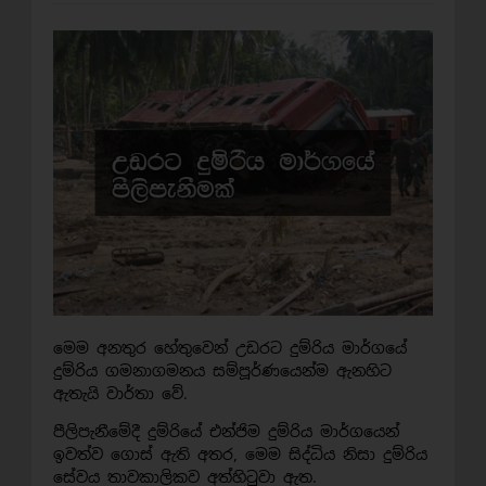
මෙම අනතුර හේතුවෙන් උඩරට දුම්රිය මාර්ගයේ
දුම්රිය ගමනාගමනය සම්පූර්ණයෙන්ම ඇනහිට
ඇතැයි වාර්තා වේ.
පීලිපැනීමේදී දුම්රියේ එන්ජිම දුම්රිය මාර්ගයෙන්
ඉවත්ව ගොස් ඇති අතර, මෙම සිද්ධිය නිසා දුම්රිය
සේවය තාවකාලිකව අත්හිටුවා ඇත.