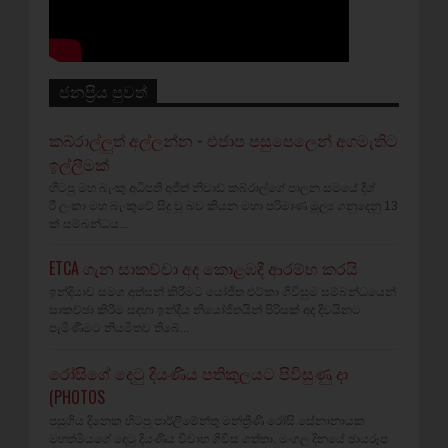
ජනප්‍රිය පුවත්
කබ්රාල්ලුත් අල්ලන්න - එජාප පසුපෙලෙන් අගමැතිට
ඉල්ලීමක්
හිටපු මහ බැංකු අධිපති අජිත් නිවාඩ් කබ්රාල්ගේ පාලන සමයේ දීශ්‍
රී ලංකා මහ බැංකුවේ සිදු වූ බව කියන මහා පරිමාණ මූල්‍ය ගනුදෙනු 13
ක් සම්බන්ධය...
ETCA ගැන සාකච්චා අද කොළඹදී ආරම්භ කරයි
ඉන්දියාව සමග අත්සන් කිරීමට යෝජිත එට්කා ගිවිසුම සම්බන්ධයෙන්
සාකච්ඡා කිරීම සඳහා ඉන්දීය නියෝජිතයින් පිරිසක් අද දිවයිනට
පැමිණීමට නියමිතව තිබේ...
රෝසිගේ දෙටු දියණිය පතිකුලයට පිවිසුණු දා
(PHOTOS
පසුගිය දිනෙක හිටපු පාර්ලිමේන්තු මන්ත්‍රීණි රෝසි සේනානායක
මහත්මියගේ දෙටු දියණිය විවාහ ගිවිස ගත්තා. මංගල දිනයේ ඡායරූප