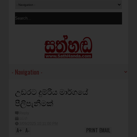
උඩරට දුම්රිය මාර්ගයේ
පීලිපැනීමක්
Reply
පුවත්
3/09/2025 10:11:00 PM
A
A
PRINT
EMAIL
+
-