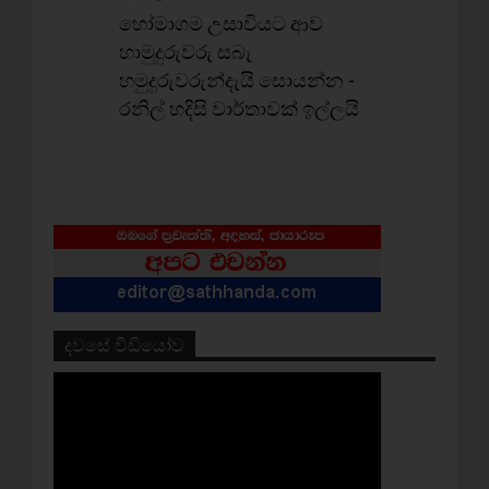
හෝමාගම උසාවියට ආව
හාමුදුරුවරු සබැ
හමුදුරුවරුන්දැයි සොයන්න -
රනිල් හදිසි වාර්තාවක් ඉල්ලයි
දවසේ වීඩියෝව