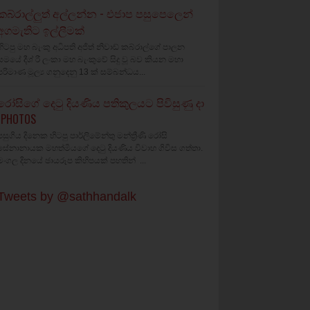
කබ්රාල්ලුත් අල්ලන්න - එජාප පසුපෙලෙන්
අගමැතිට ඉල්ලීමක්
හිටපු මහ බැංකු අධිපති අජිත් නිවාඩ් කබ්රාල්ගේ පාලන
සමයේ දීශ්‍ රී ලංකා මහ බැංකුවේ සිදු වූ බව කියන මහා
පරිමාණ මූල්‍ය ගනුදෙනු 13 ක් සම්බන්ධය...
රෝසිගේ දෙටු දියණිය පතිකුලයට පිවිසුණු දා
(PHOTOS
පසුගිය දිනෙක හිටපු පාර්ලිමේන්තු මන්ත්‍රීණි රෝසි
සේනානායක මහත්මියගේ දෙටු දියණිය විවාහ ගිවිස ගත්තා.
මංගල දිනයේ ඡායරූප කිහිපයක් පහතින් ...
Tweets by @sathhandalk