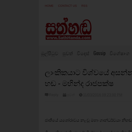
HOME
CONTACT US
RSS
මුල්පිටුව
පුවත්
විදෙස්
Gossip
විශේෂාංග
ලාංකිකයාට විශ්වයේ අසන්න
හඬ - මහින්ද රාජපක්ෂ
Reply
පුවත්
11/03/2016 09:23:00 PM
ජාතියේ යශෝරාවය නැංවූ මහා ගාන්ධර්වයා නිහ