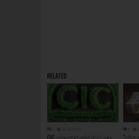
RELATED
0
10-25-2015
0
CIC පොහොර ගබඩාවට මුද්‍රා
"රේගු 