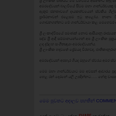
ශ්‍රී ලාංකික ජාතියට මේ විශ්වයේ අසන්නට ති
අමරදේවයන් බාලවියේ සිටම මහා ගාන්ධර්වයකු වන
ඇතුළු ජනතාවගේ දායකත්වයෙන් ස්වකීය ශිල
ප‍්‍රාර්ථනාවන් එළෙසම ඉටු කළෝය. නානා විධ
ගොඩනගන්නට මේ ගාන්ධර්වායා කළ මෙහෙවර අසම 
ශ්‍රී ලංකාද්වීපයේ පමණක් නොව ආසියානු රාජ්‍යය
පද්ම ශ‍්‍රී ආදී සම්මානයන්ගෙන් අප ශ්‍රී ලාංකික 
ලද දුර්ලභ සංගීතඥයා අමරදේවයන්ය.
ශ්‍රී ලාංකික හදවතේ ප්‍රේමයද විරහවද, ජාතිකාන
අමරදේවයන් අපහැර ගියද ඔහුගේ ස්වරය අමර ස්ව
මෙම මහා ගාන්ධර්වයාට මම අවසන් ආචාරය පුදා
හෙළ රන් දෙරනේ යලි උපදින්නට...... හේතු වාසනා
මෙම පුවතට අදාලව පහතින් COMME