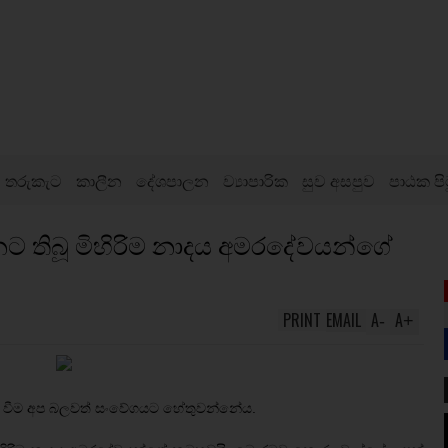
තරුකැට
කාලීන
දේශපාලන
ව්‍යාපාරික
සුව අසපුව
පාඨක පි
ට තිබූ මිහිරිම නාදය අමරදේවයන්ගේ
PRINT
EMAIL
A
A
-
+
ඬ වීම අප බලවත් සංවේගයට හේතුවන්නේය.