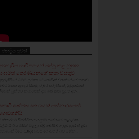
ජනප්‍රිය පුවත්
අතහැරීම භාවිතයෙන් ඔප්පු කළ නූතන
සංඝමිත් තෙරණියන්ගේ කතා වස්‌තුව
අතුරුගිරියේ ධම්ම සුජාතා මෙහෙණින් වහන්සේගේ කතාව
ඔබට මතක ඇතැයි සිතමු. රූබර තරුණියක්‌, මුඩුකරගත්
හිසෙන් යුක්‌තව කසාවතක්‌ දරා ගත් කතා පුවත අන...
කොටි බෝම්බ තොගයක් මන්නාරමෙන්
ගොඩගනියි
මන්නාරමේ සිත්තිවිනයාගපුරම් ප්‍රදේශයේ කැලෑවක
එල්.ටී.ටී.ඊ ය විසින් වළලා තිබූ බෝම්බ ඇතුළු පුපුරණ ද්‍රව්‍ය
තොගයක් ඊයේ (18දා) සවස ගොඩගත් බව මන්න...