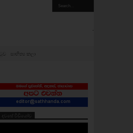
.
ටුව
සාහිත්‍ය කලා
දවසේ වීඩියෝව