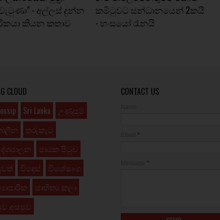
 වැටුණා" - අල්ලස්‌ දුන්න
කමිටුවට සන්ධානයෙන් 2කයි
පාරිකයා කියන කතාව
- හංසයෝ රෑනයි
AG CLOUD
CONTACT US
Name
ossip
Sri Lanka
උණුසුම්
කාලීන
තරුකැට
Email
*
දේශපාලන
පාඨක පිටුව
Message
*
ුවත්
විදෙස්
විශේෂාංග
්‍යාපාරික
සාහිත්‍ය කලා
ුව අසපුව