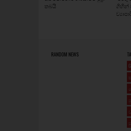
තබයි
ගිහින්
ව්‍යා
RANDOM NEWS
T
G
ප
ව
ස