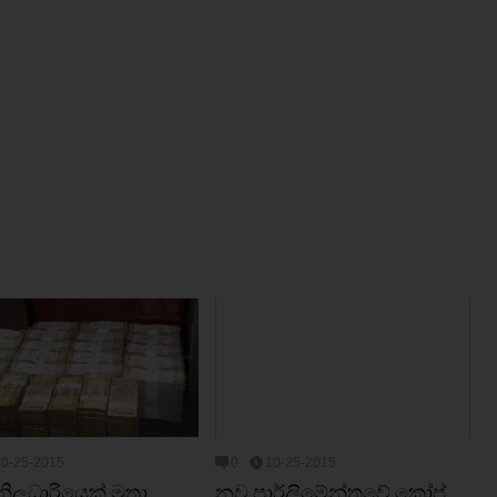
10-25-2015
0
10-25-2015
නිලධාරියෙක් මුත්‍රා
නව පාර්ලිමේන්තුවේ කෝප්