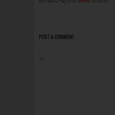
අන් අයට බලන්න
SHARE
කරන්න
POST A COMMENT