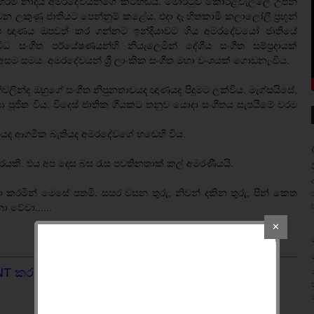
බූ මිහිරිම නාදය අමරදේවයන්ගේ කටහඬයි. මොරටුව කොරළවැල්ලේ උපන්
 ලකුණු ජාතියට පෙන්නුම් කළේය. එදා දෑ හිතකාමී කලාලෝලී ප‍්‍රභූන්
්ප ඥාණය ඔපවත් කර ගන්නට ඉන්දියාවට ගිය අමරදේවයෝ ජාතියේ
 සංගීත පර්යේෂණයන්හි නියැලෙමින් දේශීය සංගීත සම්ප‍්‍රදායක්
සමය. අමරදේවයන් ශ්‍රී ලාංකික සංගීත මහා වංශයක් ගොඩනැංවීය.
න්වලින්ද ඔහුගේ සංගීත නිපුනතාවයද ඥාණයද පිදුමට ලක්විය. මැග්සයිසේ,
පුත‍්‍රයා පූජිත විය. විදෙස් ජාතික ගීයකට තනුව යොදා සංගීතය සැපයීමේ වරම
ුරාගයද ආගමික බැතියද අමරදේවගේ හඬෙහි විය.
රයකි. එය අප දෙස බස රැස පවතිනතාක් කල් අමරණීයයි.
 කරමින් මෙසේ පතමි. සසර වසන තුරු, නිවන් දකින තුරු, පින් කෙත
 වේවා......
✕
NT කරන්න.